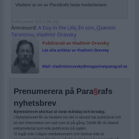
Vladimir är en av Para§rafs fasta medarbetare.
Publicerad
2023-06-16
Ämnesord:
A Day in the Life
,
En son
,
Quentin
Tarantino
,
Vladimir Oravsky
Publicerad av Vladimir Oravsky
Läs alla artiklar av Vladimir Oravsky
Mail:
vladimir.oravsky@magasinetparagraf.se
Prenumerera på Para
§
rafs
nyhetsbrev
Nyhetsbrevet skickas ut varje måndag och torsdag.
I Nyhetsbrevet får du besked om det vi senast har publicerat och
en del information om vad som är på gång. Därtill får du ibland
extramaterial som inte publiceras på sajten.
Vi ingår inte i någon mediekoncern och lämnar inte ut