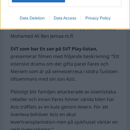
Språk: arabiska och franska.
Regi: Mehdi M. Barsaoui.
Data Deletion
Data Access
Privacy Policy
Skådespelare: Sami Bouajila, Najla Ben Abdallah,
Youssef Khemiri, Noomen Hamda, Slah Msadek,
Mohamed Ali Ben Jemaa m.fl.
SVT som har
En son
på SVT Play-listan,
presenterar filmen med följande beskrivning: ”Ett
intensivt drama om det gifta paret Fares och
Meriem som är på semesterresa i södra Tunisien
tillsammans med sin son Aziz.
Plötsligt blir familjen attackerade av islamistiska
rebeller och innan Fares hinner vända bilen har
Aziz träffats av en kula genom levern. För att
överleva behöver Aziz en akut
levertransplantation men på sjukhuset väntar en
rejäl överraskning.”