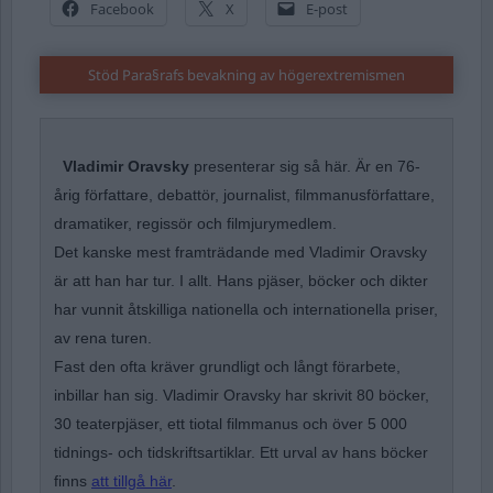
Facebook
X
E-post
Stöd Para§rafs bevakning av högerextremismen
Vladimir Oravsky
presenterar sig så här. Är en 76-
årig författare, debattör, journalist, filmmanusförfattare,
dramatiker, regissör och filmjurymedlem.
Det kanske mest framträdande med Vladimir Oravsky
är att han har tur. I allt. Hans pjäser, böcker och dikter
har vunnit åtskilliga nationella och internationella priser,
av rena turen.
Fast den ofta kräver grundligt och långt förarbete,
inbillar han sig. Vladimir Oravsky har skrivit 80 böcker,
30 teaterpjäser, ett tiotal filmmanus och över 5 000
tidnings- och tidskriftsartiklar. Ett urval av hans böcker
finns
att tillgå här
.