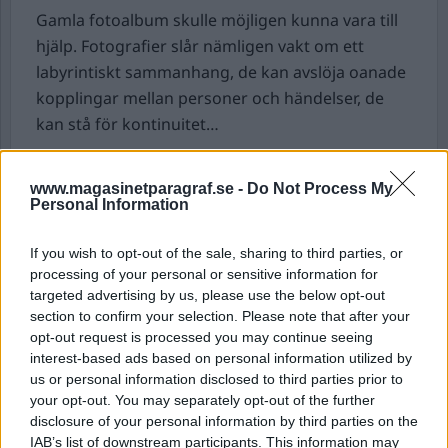
Gamla fotoalbum skulle möjligen kunna vara till
hjälp. Fotografier slår nämligen vakt om ett
labyrintiskt sammanhang, de kan avslöja oanade
kopplingar mellan personer och händelser, de
kan stå för kontinuitet…
Till slut finner fadern hustruns gamle älskare
www.magasinetparagraf.se -
Do Not Process My
men denne är ovillig att hjälpa sin för honom
Personal Information
okända dotter.
If you wish to opt-out of the sale, sharing to third parties, or
Mitt första barn föddes år 1985 så min film
A Day
processing of your personal or sensitive information for
in the Life
är uppenbarligen inte självbiografisk.
targeted advertising by us, please use the below opt-out
Jag nämner det eftersom det var en fråga som
section to confirm your selection. Please note that after your
opt-out request is processed you may continue seeing
jag upprepade gånger fick på olika filmfestivaler.
interest-based ads based on personal information utilized by
Inte heller kände jag någon som var med om
us or personal information disclosed to third parties prior to
detta öde, utan premisser när jag skrev manuset
your opt-out. You may separately opt-out of the further
var tvenne.
disclosure of your personal information by third parties on the
IAB’s list of downstream participants. This information may