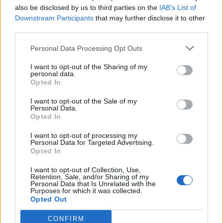
Den ena var den som jag skriver om i alla mina
also be disclosed by us to third parties on the
IAB’s List of
Downstream Participants
that may further disclose it to other
artiklar,
alla mina böcker, alla mina teaterpjäser
third parties.
och alla mina filmer: Att sanningen till slut alltid
kommer fram, det spelar ingen roll hur väl och
Personal Data Processing Opt Outs
hur länge man försöker dölja den.
I want to opt-out of the Sharing of my
personal data.
Den andra premissen var att göra en film om de
Opted In
rädslor som varje människa med samvete plågas
I want to opt-out of the Sale of my
av: Att ens livspartner bedrar en och avslöjar inte
Personal Data.
Opted In
den hemlighet som kan vara livsavgörande när
ens barn skadas och man blir obenägen att
I want to opt-out of processing my
Personal Data for Targeted Advertising.
hjälpa det.
Opted In
Nu till filmen
En son,
det vill säga
Bik Eneich: Un fils
,
I want to opt-out of Collection, Use,
Retention, Sale, and/or Sharing of my
som den heter på originalspråk.
Personal Data that Is Unrelated with the
Purposes for which it was collected.
Produktionsår: 2019.
Opted Out
Filmens nationalitet: tunisisk, fransk, libanesisk
och qatarisk.
CONFIRM