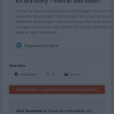
Dela detta:
Facebook
X
E-post
Stöd Para§raf – magasinet som hatas av högertrollen
Dick Sundevall
är Para§rafs chefredaktör och