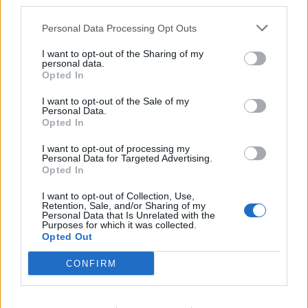
third parties.
Men myndigheten hävdade att man skulle ha
Personal Data Processing Opt Outs
tjänat mer om transaktionen genomförts på ett
annat sätt.
I want to opt-out of the Sharing of my
personal data.
Opted In
I tingsrätten tillfrågades därför
Pensionsmyndighetens företrädare om
I want to opt-out of the Sale of my
Personal Data.
myndigheten hade föredragit att
Opted In
affärstransaktionen ifråga inte hade genomförts
I want to opt-out of processing my
över huvud taget. Men det hade inte
Personal Data for Targeted Advertising.
Pensionsmyndigheten föredragit…
Opted In
I want to opt-out of Collection, Use,
Därmed över till vad som pågått bakom
Retention, Sale, and/or Sharing of my
kulisserna,
Personal Data that Is Unrelated with the
med målsättningen att Alexander
Purposes for which it was collected.
Ernstberger och några andra medarbetare på
Opted Out
Allra bara måste bli fällda i hovrätten.
CONFIRM
Men istället för att jag här går igenom alla
turerna, som har en hel del av klassiskt drama