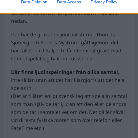
Data Deletion
Data Access
Privacy Policy
över sig, föreslår jag att ni istället lyssnar på
dokumentärserien ”En perfekt storm”. Se länk
nedan.
Där har de grävande journalisterna, Thomas
Sjöberg och Anders Nyström, gått igenom det
här fallet in i detalj och då inte minst grävt i vad
som utspelat sig bakom kulisserna.
Där finns ljudinspelningar från olika samtal
,
inte sällan utan att det har klargjorts att det hela
spelas in.
(Det är tillåtet enligt svensk lag att spela in samtal
som man själv deltar i, utan att den eller de andra
som deltar i samtalet vet om det. Det gäller såväl
vid direkta fysiska möten som över telefon eller
FaceTime etc.)