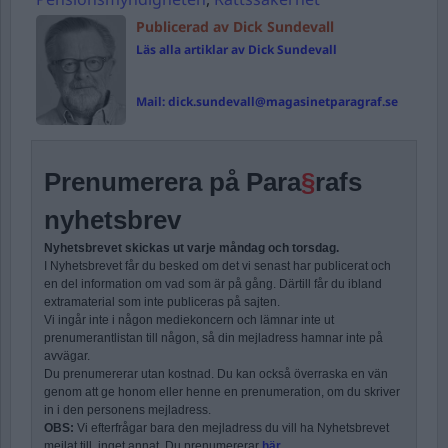
Publicerad av Dick Sundevall
Läs alla artiklar av Dick Sundevall
Mail:
dick.sundevall@magasinetparagraf.se
Prenumerera på Para
§
rafs
nyhetsbrev
Nyhetsbrevet skickas ut varje måndag och torsdag.
I Nyhetsbrevet får du besked om det vi senast har publicerat och
en del information om vad som är på gång. Därtill får du ibland
extramaterial som inte publiceras på sajten.
Vi ingår inte i någon mediekoncern och lämnar inte ut
prenumerantlistan till någon, så din mejladress hamnar inte på
avvägar.
Du prenumererar utan kostnad. Du kan också överraska en vän
genom att ge honom eller henne en prenumeration, om du skriver
in i den personens mejladress.
OBS:
Vi efterfrågar bara den mejladress du vill ha Nyhetsbrevet
mejlat till, inget annat. Du prenumererar
här
.