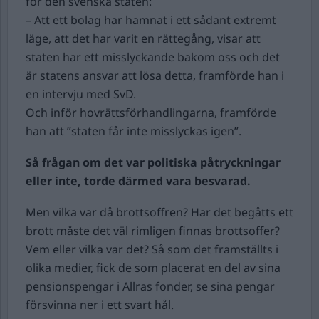
för den svenska staten:
– Att ett bolag har hamnat i ett sådant extremt
läge, att det har varit en rättegång, visar att
staten har ett misslyckande bakom oss och det
är statens ansvar att lösa detta, framförde han i
en intervju med SvD.
Och inför hovrättsförhandlingarna, framförde
han att ”staten får inte misslyckas igen”.
Så frågan om det var politiska påtryckningar
eller inte, torde därmed vara besvarad.
Men vilka var då brottsoffren? Har det begåtts ett
brott måste det väl rimligen finnas brottsoffer?
Vem eller vilka var det? Så som det framställts i
olika medier, fick de som placerat en del av sina
pensionspengar i Allras fonder, se sina pengar
försvinna ner i ett svart hål.