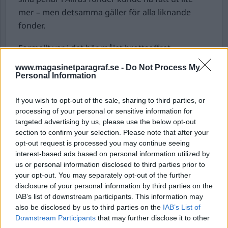
mer – men detsamma gäller för alla liknande
fonder.
Formellt var i det här målet brottsoffret,
målsägaren på juristsvenska,
www.magasinetparagraf.se -
Do Not Process My
Pensionsmyndigheten som hävdade att man
Personal Information
hade blivit blåst på ett antal miljoner genom
sättet på vilket Allra genomförde en
If you wish to opt-out of the sale, sharing to third parties, or
processing of your personal or sensitive information for
affärstransaktion 2012.
targeted advertising by us, please use the below opt-out
section to confirm your selection. Please note that after your
Transaktionen ifråga ökade i värde
under sex
opt-out request is processed you may continue seeing
månader med 27 procent. Och det som
interest-based ads based on personal information utilized by
komplicerar det hela var att
us or personal information disclosed to third parties prior to
Pensionsmyndigheten därmed hade tjänat 16,5
your opt-out. You may separately opt-out of the further
disclosure of your personal information by third parties on the
miljoner dollar, alltså i runda tal med dåtidens
IAB’s list of downstream participants. This information may
växlingskurs 120 miljoner kronor, på den här
also be disclosed by us to third parties on the
IAB’s List of
affärstransaktionen.
Downstream Participants
that may further disclose it to other