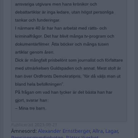
ansvariga utgivare men hans krönikor och
debattartiklar är inga ledare, utan högst personliga
tankar och funderingar.
I närmare 40 år har han arbetat med rätts- och
kriminalfrågor. Det har blivit många tv-program och
dokumentärfilmer. Åtta böcker och många tusen
artiklar genom åren.
Dick är mångfalt prisbelönt som journalist och författare
med utmärkelsen Guldspaden och annat. Mest stolt är
han över Ordfronts Demokratipris, ”för då väljs man ut
bland hela befolkningen”.
På frågan om vad han tycker är det bästa han har
gjort, svarar han:
– Mina tre barn.
Publicerad
2023-09-21
Ämnesord:
Alexander Ernstberger
,
Allra
,
Lagar
,
Pensionsmyndigheten
,
Rättssäkerhet