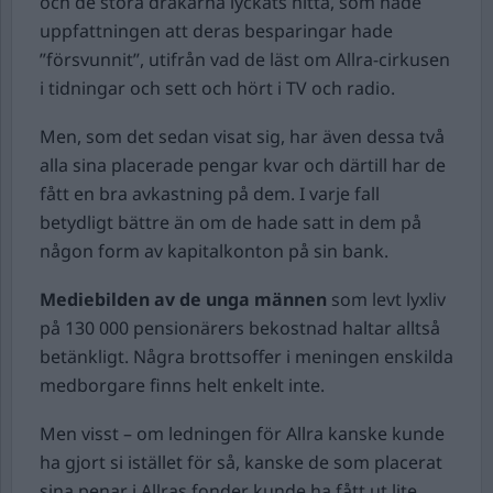
och de stora drakarna lyckats hitta, som hade
uppfattningen att deras besparingar hade
”försvunnit”, utifrån vad de läst om Allra-cirkusen
i tidningar och sett och hört i TV och radio.
Men, som det sedan visat sig, har även dessa två
alla sina placerade pengar kvar och därtill har de
fått en bra avkastning på dem. I varje fall
betydligt bättre än om de hade satt in dem på
någon form av kapitalkonton på sin bank.
Mediebilden av de unga männen
som levt lyxliv
på 130 000 pensionärers bekostnad haltar alltså
betänkligt. Några brottsoffer i meningen enskilda
medborgare finns helt enkelt inte.
Men visst – om ledningen för Allra kanske kunde
ha gjort si istället för så, kanske de som placerat
sina penar i Allras fonder kunde ha fått ut lite