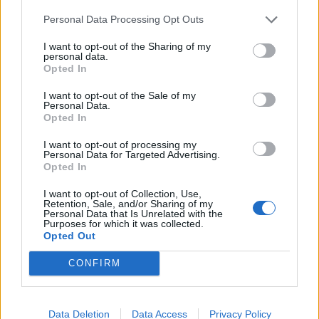
polisen kom till platsen visade det sig vara en
ensam pojke som satt och spelade datorspel.
Personal Data Processing Opt Outs
Polisen lämnade platsen med en uppmaning om
I want to opt-out of the Sharing of my
att inte vara lika högljudd.
personal data.
Opted In
Misstänkt drograttfylleri – fem till sjukhus.
I want to opt-out of the Sale of my
Runt 16-tiden i söndags krockade två bilar på väg
Personal Data.
Opted In
27 strax efter Alvesta. En av bilarna började
brinna, och fem personer fördes med ambulans
I want to opt-out of processing my
Personal Data for Targeted Advertising.
till sjukhus. Senare under kvällen meddelande
Opted In
polisen att en av förarna, en 50-årig man, är
I want to opt-out of Collection, Use,
misstänkt för grov vårdslöshet i trafik samt
Retention, Sale, and/or Sharing of my
Personal Data that Is Unrelated with the
drograttfylleri.
Purposes for which it was collected.
Opted Out
Dela detta:
CONFIRM
Facebook
X
E-post
Data Deletion
Data Access
Privacy Policy
Stöd Para§rafs bevakning av högerextremismen