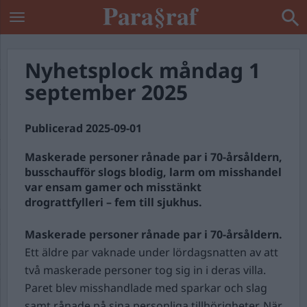
Nyhetsplock måndag 1
september 2025
Publicerad 2025-09-01
Maskerade personer rånade par i 70-årsåldern,
busschaufför slogs blodig, larm om misshandel
var ensam gamer och misstänkt
drograttfylleri – fem till sjukhus.
Maskerade personer rånade par i 70-årsåldern.
Ett äldre par vaknade under lördagsnatten av att
två maskerade personer tog sig in i deras villa.
Paret blev misshandlade med sparkar och slag
samt rånade på sina personliga tillhörigheter. När