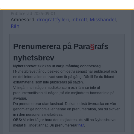
Publicerad
2025-09-01
Ämnesord:
drograttfylleri
,
Inbrott
,
Misshandel
,
Rån
Prenumerera på Para
§
rafs
nyhetsbrev
Nyhetsbrevet skickas ut varje måndag och torsdag.
I Nyhetsbrevet får du besked om det vi senast har publicerat och
en del information om vad som är på gång. Därtill får du ibland
extramaterial som inte publiceras på sajten.
Vi ingår inte i någon mediekoncern och lämnar inte ut
prenumerantlistan till någon, så din mejladress hamnar inte på
avvägar.
Du prenumererar utan kostnad. Du kan också överraska en vän
genom att ge honom eller henne en prenumeration, om du skriver
in i den personens mejladress.
OBS:
Vi efterfrågar bara den mejladress du vill ha Nyhetsbrevet
mejlat till, inget annat. Du prenumererar
här
.