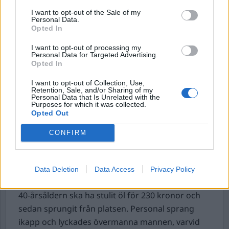
friats från misstankarna.
I want to opt-out of the Sale of my
Personal Data.
Stulen moped återfunnen efter 12 år.
Under
Opted In
fredagsnatten ringde allmänhet till polisen om en
I want to opt-out of processing my
högljudd moped vid en bensinmack i Skutskär.
Personal Data for Targeted Advertising.
Opted In
När polis kom till macken hittar de mopeden och
upptäcker att den varit anmäld stulen sedan
I want to opt-out of Collection, Use,
Retention, Sale, and/or Sharing of my
2013. Ingen misstänkt person fanns på platsen.
Personal Data that Is Unrelated with the
Purposes for which it was collected.
Stöldgodset medtogs till polisstation i Tierp för
Opted Out
vidare utredning, skriver polisen på sin hemsida.
CONFIRM
Öltjuv började dricka av stöldgodset vid
konfrontation.
Polis larmades under
fredagsförmiddagen till en livsmedelsbutik i
Data Deletion
Data Access
Privacy Policy
Örebro med anledning av en stöld, då en man i
40-årsåldern ska ha stulit öl för 230 kronor och
sedan sprungit från platsen. Personal sprang
ikapp och lyckades övermanna mannen, varvid