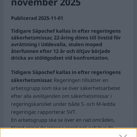
november 2025
Publicerad 2025-11-01
Tidigare Säpochef kallas in efter regeringens
säkerhetsmissar, 22-åring döms till livstid för
avrättning i Uddevalla, stulen moped
återfunnen efter 12 år och öltjuv började
dricka av stöldgodset vid konfrontation.
Tidigare Säpochef kallas in efter regeringens
säkerhetsmissar.
Regeringen tillsätter en
arbetsgrupp som ska se över säkerhetsarbetet
efter alla avslöjanden om säkerhetsmissar i
regeringskansliet under både S- och M-ledda
regeringar, rapporterar SVT.
En arbetsgrupp ska se över en rad områden,
bland annat de interna regelverk och hur de
efterlevs. Ansvarig för att leda gruppen blir Klas