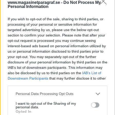
www.magasinetparagraf.se -
Do Not Process My
Friberg, som mellan 2018 och 2021 var chef för
Personal Information
Säkerhetspolisen.
– Jag ser fram emot det och är hedrad över att få
If you wish to opt-out of the sale, sharing to third parties, or
processing of your personal or sensitive information for
jobba med denna viktiga fråga, säger han till SVT.
targeted advertising by us, please use the below opt-out
Uppdraget ska redovisas 15 mars 2026.
section to confirm your selection. Please note that after your
opt-out request is processed you may continue seeing
22-åring döms till livstid för avrättning i
interest-based ads based on personal information utilized by
Uddevalla.
En 30-årig man lurades till en
us or personal information disclosed to third parties prior to
fotbollsplan i Dalabergs centrum i Uddevalla i
your opt-out. You may separately opt-out of the further
disclosure of your personal information by third parties on the
september 2024. Där sköts han ihjäl med sju
IAB’s list of downstream participants. This information may
skott i vad som som Uddevalla tingsrätt beskriver
also be disclosed by us to third parties on the
IAB’s List of
som en avrättning.
Downstream Participants
that may further disclose it to other
Nu döms en 22-årig man till livstids fängelse för
third parties.
mord och en 18-årig man, som vid tillfället var 17
Personal Data Processing Opt Outs
år, till åtta år och tre månaders fängelse.
Ytterligare två, nu 17-åriga pojkar, döms för
I want to opt-out of the Sharing of my
personal data.
medhjälp till ungdomsvård. Två andra män har
Opted In