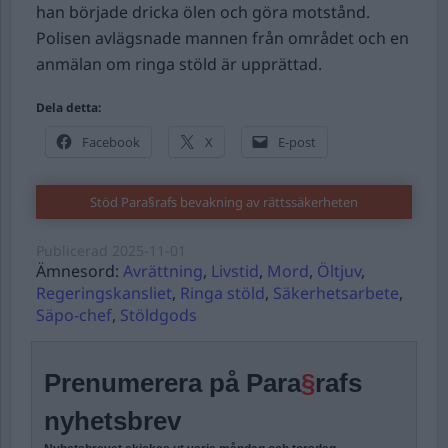
han började dricka ölen och göra motstånd.
Polisen avlägsnade mannen från området och en
anmälan om ringa stöld är upprättad.
Dela detta:
Facebook
X
E-post
Stöd Para§rafs bevakning av rättssäkerheten
Publicerad
2025-11-01
Ämnesord:
Avrättning
,
Livstid
,
Mord
,
Öltjuv
,
Regeringskansliet
,
Ringa stöld
,
Säkerhetsarbete
,
Säpo-chef
,
Stöldgods
Prenumerera på Para
§
rafs
nyhetsbrev