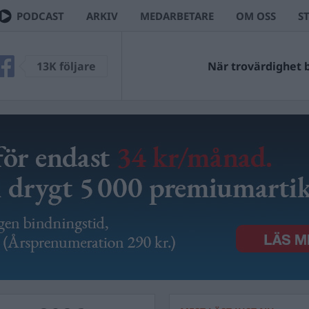
PODCAST
ARKIV
MEDARBETARE
OM OSS
S
13K följare
När trovärdighet bl