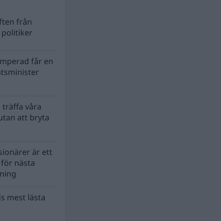
ten från
politiker
mperad får en
atsminister
 träffa våra
tan att bryta
ionärer är ett
s för nästa
lning
s mest lästa