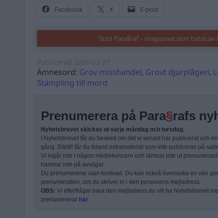
Facebook
X
E-post
Stöd Para§raf – magasinet som hatas av 
Publicerad
2026-03-27
Ämnesord:
Grov misshandel
,
Grovt djurplågeri
,
L
Stämpling till mord
Prenumerera på Para
§
rafs ny
Nyhetsbrevet skickas ut varje måndag och torsdag.
I Nyhetsbrevet får du besked om det vi senast har publicerat och e
gång. Därtill får du ibland extramaterial som inte publiceras på sajt
Vi ingår inte i någon mediekoncern och lämnar inte ut prenumerantli
hamnar inte på avvägar.
Du prenumererar utan kostnad. Du kan också överraska en vän ge
prenumeration, om du skriver in i den personens mejladress.
OBS:
Vi efterfrågar bara den mejladress du vill ha Nyhetsbrevet mejl
prenumererar
här
.