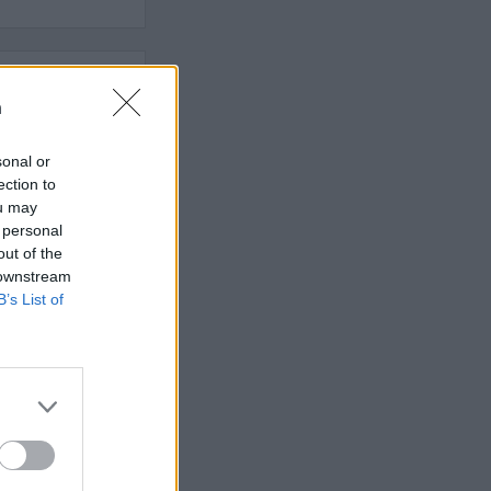
n
 rättssäkerheten
sonal or
ection to
AFS NYHETSBREV
ou may
 personal
out of the
 downstream
B’s List of
ndreas
Börje
het
 Carlsson
devall