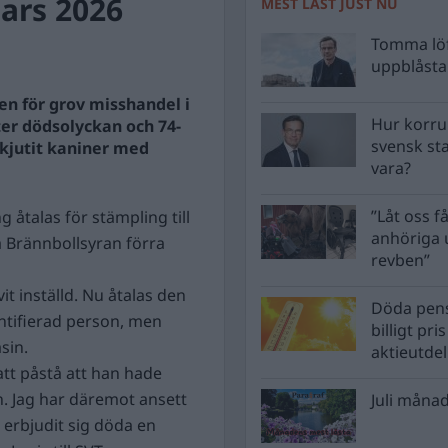
ars 2026
MEST LÄST JUST NU
Tomma löf
uppblåsta 
en för grov misshandel i
Hur korru
er dödsolyckan och 74-
svensk st
 skjutit kaniner med
vara?
”Låt oss få
g åtalas för stämpling till
anhöriga u
 Brännbollsyran förra
revben”
it inställd. Nu åtalas den
Döda pens
entifierad person, men
billigt pri
sin.
aktieutde
att påstå att han hade
. Jag har däremot ansett
Juli månad
n erbjudit sig döda en