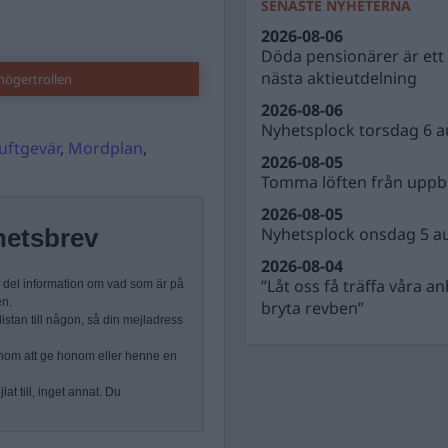
SENASTE NYHETERNA
2026-08-06
Döda pensionärer är ett b
nästa aktieutdelning
högertrollen
2026-08-06
Nyhetsplock torsdag 6 a
uftgevär
,
Mordplan
,
2026-08-05
Tomma löften från uppbl
2026-08-05
Nyhetsplock onsdag 5 a
hetsbrev
2026-08-04
”Låt oss få träffa våra a
n del information om vad som är på
en.
bryta revben”
stan till någon, så din mejladress
nom att ge honom eller henne en
at till, inget annat. Du