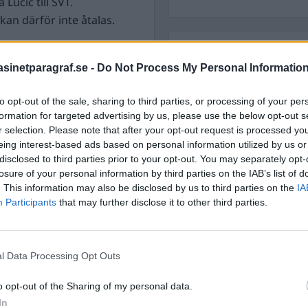
Lucic till SVT.
an därför inte åtalas.
STÖD OSS
unchtid under torsdagen
inetparagraf.se -
Do Not Process My Personal Informatio
Stöd Para§rafs bevakning av
und av en misshandel,
to opt-out of the sale, sharing to third parties, or processing of your per
formation for targeted advertising by us, please use the below opt-out s
 båda har blivit skadade i
PRENUMERERA PÅ PARA§R
r selection. Please note that after your opt-out request is processed y
eing interest-based ads based on personal information utilized by us or
tillhygge. Han är vaken
disclosed to third parties prior to your opt-out. You may separately opt-
r kontroll.
losure of your personal information by third parties on the IAB’s list of
. This information may also be disclosed by us to third parties on the
IA
rsåldern, med lindriga
Participants
that may further disclose it to other third parties.
ÄMNESORD
andel.
A
Anders Cardell
Advokat
olyckan.
Magnusson
l Data Processing Opt Outs
tionsgranater stoppas
Brottslig
Carlsson
skolan Kvarn utanför
Börje R P
o opt-out of the Sharing of my personal data.
Dick Sun
In
Demokrati