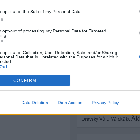
ning och övning från och
Dömda
t sekretesskyddade
Donald Trump
o opt-out of the Sale of my Personal Data.
Fängelse
lutet riskeras vite på en
Förhör
In
Grov m
Jimmie Åkesson
Kokainmå
to opt-out of processing my Personal Data for Targeted
Kriminalvården
åldern som deltog i en
ing.
Kri
In
ades av en
Lagar
Michael Pålss
o opt-out of Collection, Use, Retention, Sale, and/or Sharing
Misshandel
Moderater
ersonal Data that Is Unrelated with the Purposes for which it
lected.
Mordförsök
 ha skjutit kaniner med
Nilsson-Lar
Out
Pol
vt djurplågeri efter att ha
Petter Inedahl
Silventoinen
Poliser
 plats, rapporterar P4
CONFIRM
Ricar
Rasism
Rättssäkerhet
Rättstr
var i sina kroppar och
Sverigedemokra
Data Deletion
Data Access
Privacy Policy
t ett hänsynslöst och
Ulf Kristersson
Upprättels
Åk
Våld
Våldtäkt
Oravsky