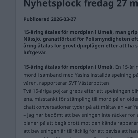
Nyhetsplock fredag 27 m
Publicerad 2026-03-27
15-åring åtalas för mordplan i Umeå, man grip
Nässjö, granatförbud för Polismyndigheten eft
åring åtalas för grovt djurplågeri efter att ha
luftgevär.
15-åring åtalas för mordplan i Umeå.
En 15-årin
mord i samband med Yasins inställda spelning på
våren, rapporterar SVT Västerbotten
Två 15-åriga pojkar greps efter att spelningen bliv
ena, misstänkt för stämpling till mord på en oid
chattkonversationer tyder på att måltavlan var Ya
– Jag har bedömt att bevisningen inte räcker för 
planer på att begå brott mot den kända rapparen
att bevisningen är tillräcklig för att bevisa att ha