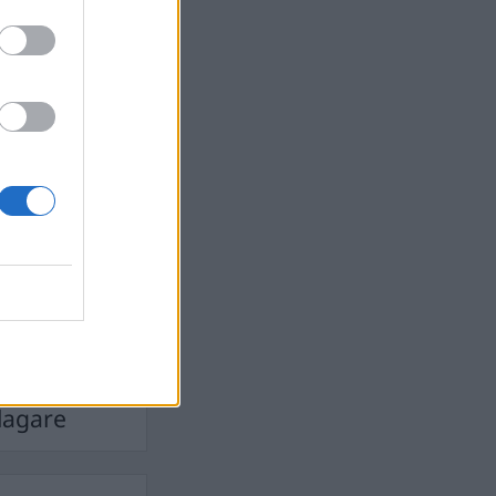
Ebba Busch
isshandel
Israel
let
stdemokraterna
on
Mord
na
ancuent
Nina
isen
d A R Nilsson
ygghet
Rån
Skjutning
terna
Ukraina
Vladimir
e
Vapen
lagare