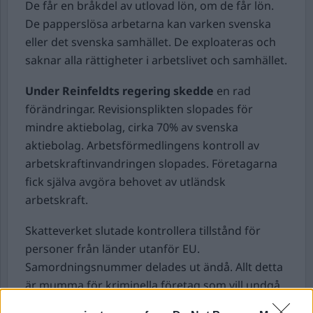
De får en bråkdel av utlovad lön, om de får lön.
De papperslösa arbetarna kan varken svenska
eller det svenska samhället. De exploateras och
saknar alla rättigheter i arbetslivet och samhället.
Under Reinfeldts regering skedde
en rad
förändringar. Revisionsplikten slopades för
mindre aktiebolag, cirka 70% av svenska
aktiebolag. Arbetsförmedlingens kontroll av
arbetskraftinvandringen slopades. Företagarna
fick själva avgöra behovet av utländsk
arbetskraft.
Skatteverket slutade kontrollera tillstånd för
personer från länder utanför EU.
Samordningsnummer delades ut ändå. Allt detta
är mumma för kriminella företag som vill undgå
myndigheternas kontroll.