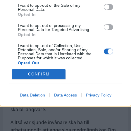
eller hitlurade arbetare, förändrar ingenting i
I want to opt-out of the Sale of my
kampen mot arbetslivskriminaliteten. Om de
Personal Data.
Opted In
kriminella företagen förlorar arbetare hämtar de
bara in nya.
I want to opt-out of processing my
Personal Data for Targeted Advertising.
Opted In
Lagar och regler för företagen måste ändras.
Vissa ändringar har gjorts men det är inte
I want to opt-out of Collection, Use,
Retention, Sale, and/or Sharing of my
tillräckligt. Det ska inte löna sig att skapa
Personal Data that Is Unrelated with the
kriminella företag.
Purposes for which it was collected.
Opted Out
Migrationsministerns argument att införa
CONFIRM
angiverilagen, för att bekämpa
arbetslivskriminaliteten är ett svepskäl. En annan
agenda ligger bakom angiverilagen. SD och
Data Deletion
Data Access
Privacy Policy
regeringen vill att 1,4 miljoner offentliganställda
ska bli angivare.
Alltså var sjunde invånare ska ha till
arbetsuppgift att ange sina medmänniskor. Om