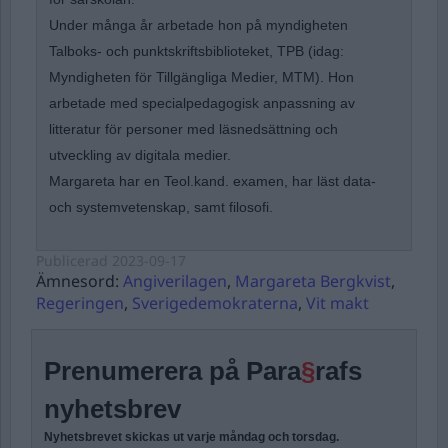
Under många år arbetade hon på myndigheten
Talboks- och punktskriftsbiblioteket, TPB (idag:
Myndigheten för Tillgängliga Medier, MTM). Hon
arbetade med specialpedagogisk anpassning av
litteratur för personer med läsnedsättning och
utveckling av digitala medier.
Margareta har en Teol.kand. examen, har läst data-
och systemvetenskap, samt filosofi.
Publicerad
2023-09-17
Ämnesord:
Angiverilagen
,
Margareta Bergkvist
,
Regeringen
,
Sverigedemokraterna
,
Vit makt
Prenumerera på Para
§
rafs
nyhetsbrev
Nyhetsbrevet skickas ut varje måndag och torsdag.