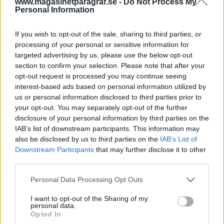
www.magasinetparagraf.se -
Do Not Process My
Personal Information
I upphandling med det offentliga kan kriminella
företagare lägga skambud som en seriös
If you wish to opt-out of the sale, sharing to third parties, or
företagare inte kan matcha. Det märks till
processing of your personal or sensitive information for
exempel i branscherna städ och bygg.
targeted advertising by us, please use the below opt-out
section to confirm your selection. Please note that after your
Den kriminella företagsverksamhet
döljs
opt-out request is processed you may continue seeing
interest-based ads based on personal information utilized by
skickligt på olika sätt. Elinor Torp, en grävande
us or personal information disclosed to third parties prior to
journalist som fått utmärkelsen Guldspaden, har
your opt-out. You may separately opt-out of the further
utforskat skuggsamhället.
disclosure of your personal information by third parties on the
IAB’s list of downstream participants. This information may
I sina böcker visar hon hur förslagna företagare
also be disclosed by us to third parties on the
IAB’s List of
är för att få sin verksamhet att framstå som vit.
Downstream Participants
that may further disclose it to other
third parties.
De kriminella företagen agerar öppet mitt ibland
oss, samtidigt som de håller sina papperslösa
Personal Data Processing Opt Outs
arbetare i skuggan av samhället.
I want to opt-out of the Sharing of my
personal data.
Att utvisa papperslösa, vare sig de är flyktingar
Opted In