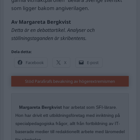
gamla vitmaktparollen ”Bevara Sverige svenskt”
som ligger bakom angiverilagen.
Av Margareta Bergkvist
Detta är en debattartikel. Analyser och
ställningstaganden är skribentens.
Dela detta:
Facebook
X
E-post
Stöd Para§rafs bevakning av högerextremismen
Margareta Bergkvist
har arbetat som SFI-lärare.
Hon har drivit ett utbildningsföretag med inriktning på
specialpedagogiska frågor, allt från fortbildning av IT-
baserade medier till redaktionellt arbete med läromedel
för särskolan.