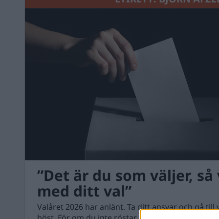
”Det är du som väljer, så
med ditt val”
Valåret 2026 har anlänt. Ta ditt ansvar och gå till
höst. För om du inte röstar, då har du inte heller 