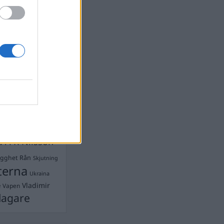
devall
Ebba Busch
isshandel
Israel
let
stdemokraterna
on
Mord
na
ancuent
Nina
isen
d A R Nilsson
ygghet
Rån
Skjutning
terna
Ukraina
Vladimir
e
Vapen
lagare