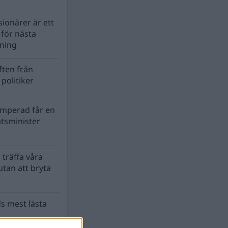
ionärer är ett
s för nästa
lning
ten från
politiker
mperad får en
atsminister
 träffa våra
tan att bryta
s mest lästa