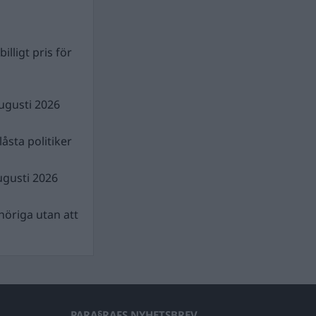
illigt pris för
ugusti 2026
åsta politiker
ugusti 2026
nhöriga utan att
PARA§RAFS NYHETSBREV