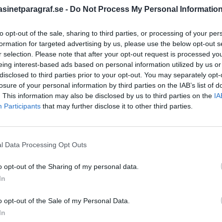
inetparagraf.se -
Do Not Process My Personal Informatio
to opt-out of the sale, sharing to third parties, or processing of your per
STÖD OSS
formation for targeted advertising by us, please use the below opt-out s
Stöd Para§raf – magasine
r selection. Please note that after your opt-out request is processed y
högertrolle
eing interest-based ads based on personal information utilized by us or
disclosed to third parties prior to your opt-out. You may separately opt-
losure of your personal information by third parties on the IAB’s list of
. This information may also be disclosed by us to third parties on the
IA
PRENUMERERA PÅ PARA§R
Participants
that may further disclose it to other third parties.
l Data Processing Opt Outs
ÄMNESORD
o opt-out of the Sharing of my personal data.
A
Anders Cardell
Advokat
In
Magnusson
Brottslig
o opt-out of the Sale of my Personal Data.
Carlsson
Börje R P
rd, men nackdelarna
In
toppa utvecklingen är att