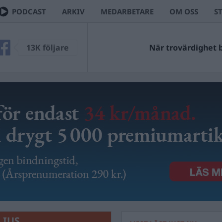
PODCAST
ARKIV
MEDARBETARE
OM OSS
S
13K följare
När trovärdighet bl
LIUS