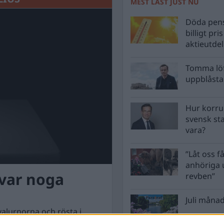
MEST LÄST JUST NU
Döda pens
billigt pri
aktieutde
Tomma löf
uppblåsta 
Hur korru
svensk st
vara?
”Låt oss få
anhöriga u
 var noga
revben”
Juli månad
 valurnorna och rösta i
någon rätt att klaga.