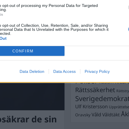
Dick Sun
en och kräv förbättring.
Demokrati
to opt-out of processing my Personal Data for Targeted
ing.
Dömda
Donald Trump
In
Fängelse
Förhör
Grov m
o opt-out of Collection, Use, Retention, Sale, and/or Sharing
Jimmie Åkesson
ersonal Data that Is Unrelated with the Purposes for which it
Kokainmå
lected.
Kriminalvården
Out
Kri
Lagar
Michael Pålss
CONFIRM
Misshandel
Moderater
Mordförsök
Nilsson-Lar
Pol
Data Deletion
Data Access
Privacy Policy
Petter Inedahl
Silventoinen
Poliser
Ricar
Rasism
Rättssäkerhet
Rättstr
Sverigedemokra
Ulf Kristersson
Upprättels
Åk
Våld
Våldtäkt
Oravsky
osäkrar de sin