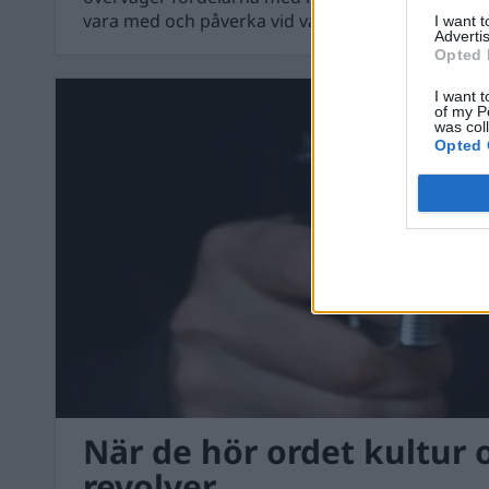
vara med och påverka vid valet nästa år. Ta chans
I want 
Advertis
Opted 
I want t
of my P
was col
Opted 
När de hör ordet kultur 
revolver