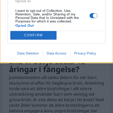
Opted In
DEBATT
I want to opt-out of Collection, Use,
Retention, Sale, and/or Sharing of my
Personal Data that Is Unrelated with the
Purposes for which it was collected.
Opted Out
CONFIRM
Data Deletion
Data Access
Privacy Policy
Ska vi börja sätta 12-
åringar i fängelse?
Justitieministern vill sänka åldern för när barn
ska kunna straffas för begångna brott. Anledning
torde vara att äldre brottslingar i allt större
utsträckning använder barn som verktyg vid
grova brott. Är inte detta att börja i fel ända? Med
sänkt ålder kommer de äldre brottslingarna att
behöva engagera ännu yngre brottslingar. Var