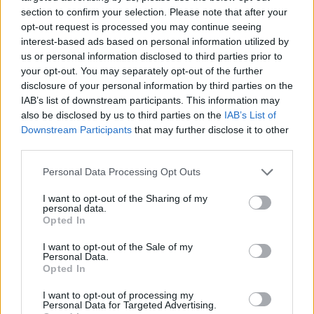
section to confirm your selection. Please note that after your
opt-out request is processed you may continue seeing
interest-based ads based on personal information utilized by
us or personal information disclosed to third parties prior to
your opt-out. You may separately opt-out of the further
disclosure of your personal information by third parties on the
IAB’s list of downstream participants. This information may
also be disclosed by us to third parties on the
IAB’s List of
Downstream Participants
that may further disclose it to other
Är det dags att börja
third parties.
bränna biblar nu?
Personal Data Processing Opt Outs
En del personer försvarar brännandet av koraner
I want to opt-out of the Sharing of my
med att ge exempel på vad som står att läsa där.
personal data.
Och javisst, det kan man i varje fall bitvis förfasa
Opted In
sig över. Men Koranen skrevs under åren 568 till
I want to opt-out of the Sale of my
645. Därmed tolkas den inte bokstavligen av
Personal Data.
vettiga människor. Men den utgör ändå en helig
Opted In
skrift för troende muslimer.
I want to opt-out of processing my
Personal Data for Targeted Advertising.