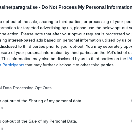
dförsök i Norge och Polen
inetparagraf.se -
Do Not Process My Personal Informatio
to opt-out of the sale, sharing to third parties, or processing of your per
STÖD OSS
formation for targeted advertising by us, please use the below opt-out s
 2025
r selection. Please note that after your opt-out request is processed y
Stöd Para§raf – magasine
eing interest-based ads based on personal information utilized by us or
högertrolle
arnar för bedrägeri-sms, ny
disclosed to third parties prior to your opt-out. You may separately opt-
inderårig stoppad med
losure of your personal information by third parties on the IAB’s list of
g efter fusk i tv-spel.
. This information may also be disclosed by us to third parties on the
IA
PRENUMERERA PÅ PARA§R
Participants
that may further disclose it to other third parties.
dag 9 mars
l Data Processing Opt Outs
ÄMNESORD
lis döms för tjänstefel -
o opt-out of the Sharing of my personal data.
rpa kontaktförbud, Tesla
A
In
Anders Cardell
Advokat
gelse för att ha ritat en
Magnusson
Brottslig
o opt-out of the Sale of my Personal Data.
Carlsson
Börje R P
In