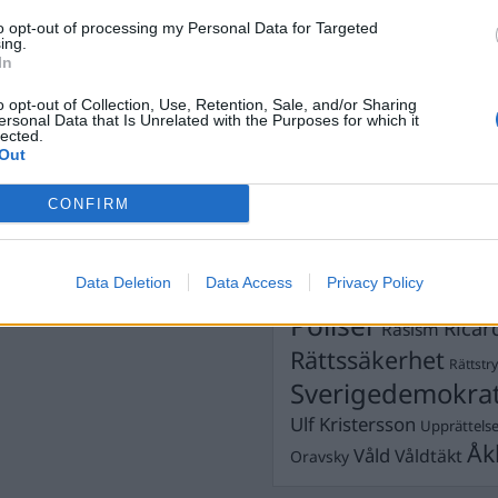
Dick Sun
ag 26
to opt-out of processing my Personal Data for Targeted
Demokrati
ing.
Dömda
In
Donald Trump
Fängelse
Förhör
Grov m
o opt-out of Collection, Use, Retention, Sale, and/or Sharing
iminalisering av
ersonal Data that Is Unrelated with the Purposes for which it
Jimmie Åkesson
Kokainmå
t, dömd sjuksköterska
lected.
Kriminalvården
Out
nbarn från pytonorm i
Kri
Lagar
Michael Pålss
CONFIRM
Misshandel
Moderater
Mordförsök
Nilsson-Lar
Data Deletion
Data Access
Privacy Policy
Pol
Petter Inedahl
Silventoinen
Poliser
Ricar
Rasism
Rättssäkerhet
Rättstr
Sverigedemokra
Ulf Kristersson
Upprättels
Åk
Våld
Våldtäkt
Oravsky