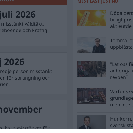
MEST LÄST JUST NU
uli 2026
Döda pens
billigt pri
 misstänkt våldtäkt,
aktieutde
dreboende och kraftig
Tomma löf
uppblåsta 
j 2026
”Låt oss få
anhöriga u
 tredje person misstänkt
revben”
len för sprängning och
rien.
Varför sk
grundlag
men inte 
 november
Hur korru
svensk st
g, barn misstänkta för
vara?