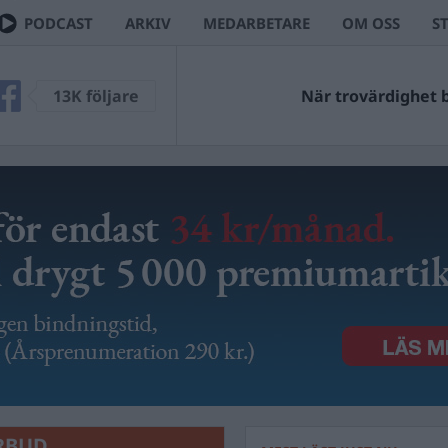
PODCAST
ARKIV
MEDARBETARE
OM OSS
S
13K följare
När trovärdighet bl
RBUD