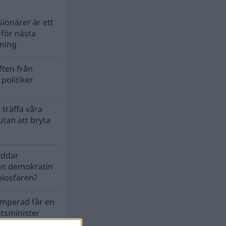
ionärer är ett
s för nästa
lning
ten från
politiker
 träffa våra
tan att bryta
yddar
en demokratin
biosfären?
mperad får en
atsminister