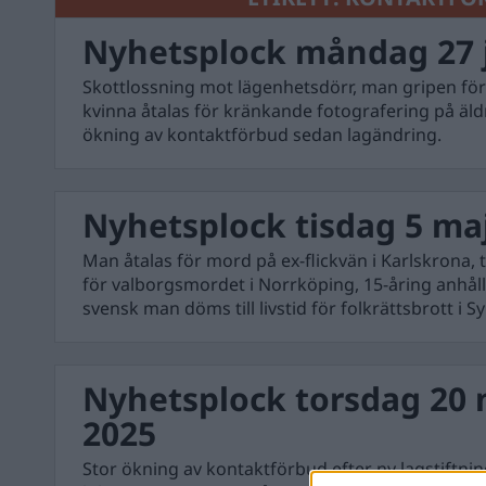
Nyhetsplock måndag 27 j
Skottlossning mot lägenhetsdörr, man gripen för
kvinna åtalas för kränkande fotografering på äl
ökning av kontaktförbud sedan lagändring.
Nyhetsplock tisdag 5 ma
Man åtalas för mord på ex-flickvän i Karlskrona,
för valborgsmordet i Norrköping, 15-åring anhål
svensk man döms till livstid för folkrättsbrott i Sy
Nyhetsplock torsdag 20
2025
Stor ökning av kontaktförbud efter ny lagstiftnin