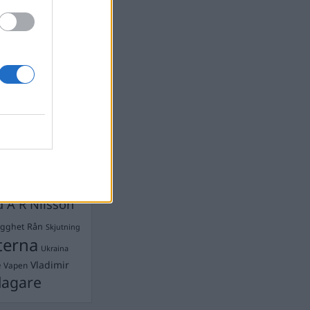
devall
Ebba Busch
isshandel
Israel
let
stdemokraterna
on
Mord
na
ancuent
Nina
isen
d A R Nilsson
ygghet
Rån
Skjutning
terna
Ukraina
Vladimir
e
Vapen
lagare