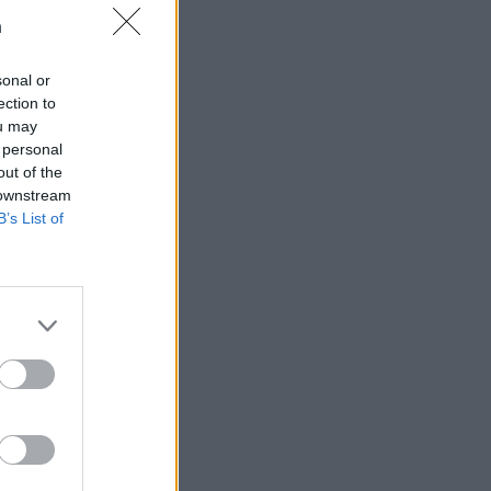
n
sonal or
ection to
ou may
t som hatas av
 personal
n
out of the
 downstream
B’s List of
AFS NYHETSBREV
ndreas
Börje
het
 Carlsson