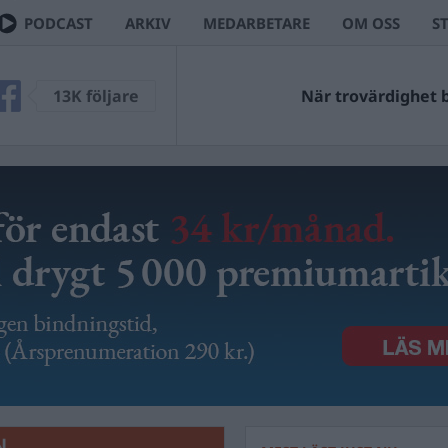
PODCAST
ARKIV
MEDARBETARE
OM OSS
S
VEC
13K följare
Ingen kan väl ha missat 
När trovärdighet bli
N