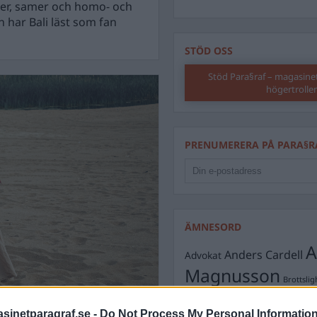
omer, samer och homo- och
 har Bali läst som fan
STÖD OSS
Stöd Para§raf – magasine
högertrolle
PRENUMERERA PÅ PARA§R
ÄMNESORD
A
Anders Cardell
Advokat
Magnusson
Brottslig
Carlsson
Börje R P
inetparagraf.se -
Do Not Process My Personal Informatio