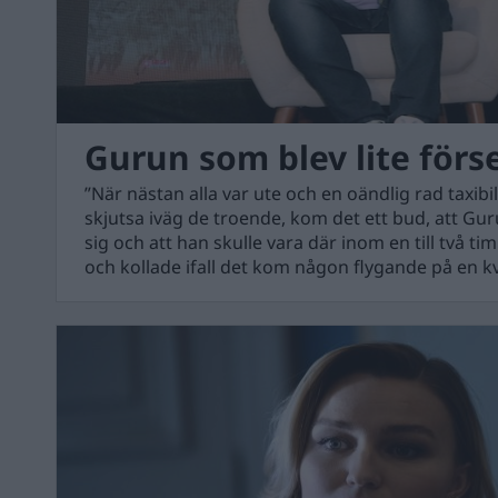
Gurun som blev lite för
”När nästan alla var ute och en oändlig rad taxibi
skjutsa iväg de troende, kom det ett bud, att Guru
sig och att han skulle vara där inom en till två timm
och kollade ifall det kom någon flygande på en kv