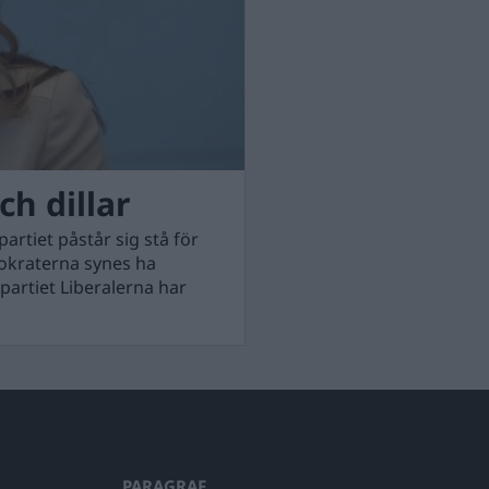
ch dillar
rtiet påstår sig stå för
emokraterna synes ha
partiet Liberalerna har
PARAGRAF