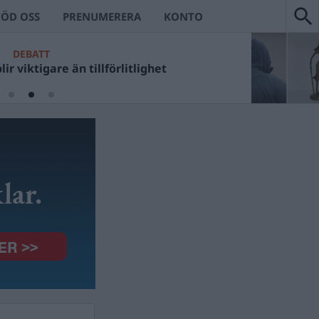
TÖD OSS
PRENUMERERA
KONTO
KANS VÄRSTA
DEBATT
Ulf Kristerssons fotosessioner?
r viktigare än tillförlitlighet