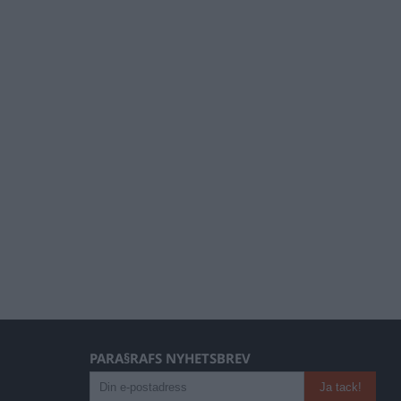
PARA§RAFS NYHETSBREV