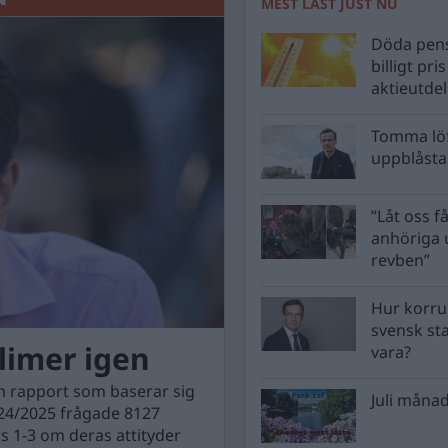
MEST LÄST JUST NU
Döda pens
billigt pri
aktieutde
Tomma löf
uppblåsta 
”Låt oss få
anhöriga u
revben”
Hur korru
svensk st
limer igen
vara?
en rapport som baserar sig
Juli månad
24/2025 frågade 8127
s 1-3 om deras attityder