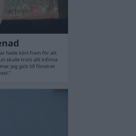
senad
lar hade kört fram för att
n skulle trots allt infinna
ar. Jag gick till fönstret
ast.”