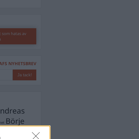
t som hatas av
n
AFS NYHETSBREV
ndreas
Börje
het
 Carlsson
n