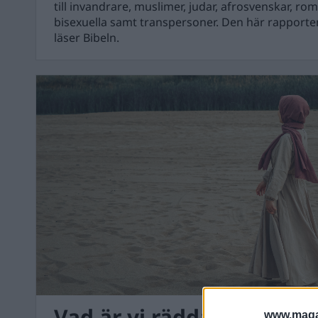
till invandrare, muslimer, judar, afrosvenskar, r
bisexuella samt transpersoner. Den här rapporten
läser Bibeln.
Vad är vi rädda för?
www.magas