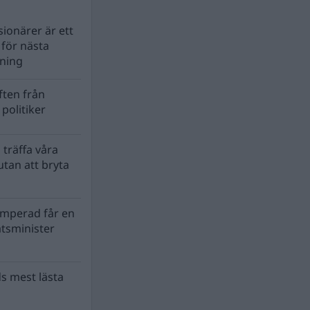
ionärer är ett
s för nästa
lning
ten från
politiker
 träffa våra
tan att bryta
mperad får en
atsminister
s mest lästa