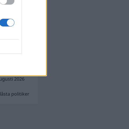
gen demokratin
gusti 2026
illigt pris för
ugusti 2026
åsta politiker