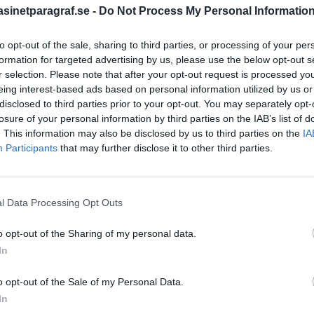
inetparagraf.se -
Do Not Process My Personal Informatio
ch också få förklarat
m ökat.
to opt-out of the sale, sharing to third parties, or processing of your per
STÖD OSS
formation for targeted advertising by us, please use the below opt-out s
r selection. Please note that after your opt-out request is processed y
Stöd Para§rafs bevakning av
eing interest-based ads based on personal information utilized by us or
disclosed to third parties prior to your opt-out. You may separately opt-
losure of your personal information by third parties on the IAB’s list of
. This information may also be disclosed by us to third parties on the
IA
PRENUMERERA PÅ PARA§R
Participants
that may further disclose it to other third parties.
l Data Processing Opt Outs
ÄMNESORD
o opt-out of the Sharing of my personal data.
A
Anders Cardell
Advokat
In
Magnusson
Brottslig
o opt-out of the Sale of my Personal Data.
Carlsson
Börje R P
 för SD-
In