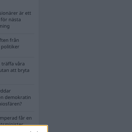
ionärer är ett
s för nästa
lning
ten från
politiker
 träffa våra
tan att bryta
yddar
en demokratin
biosfären?
mperad får en
atsminister