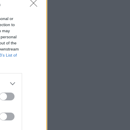
n
sonal or
ection to
ou may
 högerextremismen
 personal
out of the
 downstream
B’s List of
AFS NYHETSBREV
ndreas
Börje
het
 Carlsson