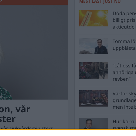
MEST LÄST JUST NU
Döda pens
billigt pri
aktieutde
Tomma löf
uppblåsta 
”Låt oss få
anhöriga u
revben”
Varför sk
grundlag
on, vår
men inte 
ster
Hur korru
svensk st
å vår sjukvårdsministers
vara?
lyckats med så mycket när