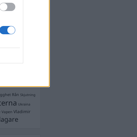
devall
Ebba Busch
isshandel
Israel
let
stdemokraterna
on
Mord
na
ancuent
Nina
isen
d A R Nilsson
ygghet
Rån
Skjutning
terna
Ukraina
Vladimir
e
Vapen
lagare