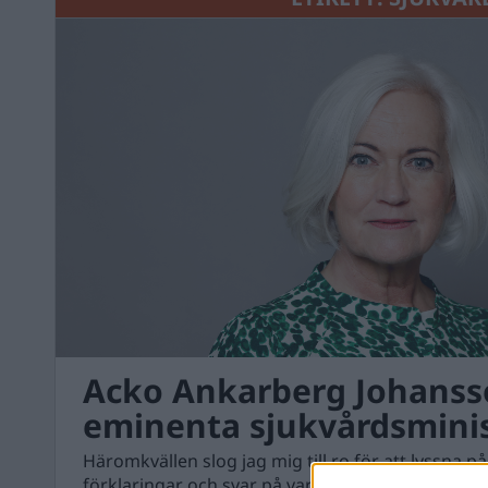
Acko Ankarberg Johanss
eminenta sjukvårdsmini
Häromkvällen slog jag mig till ro för att lyssna p
förklaringar och svar på varför regeringen miss