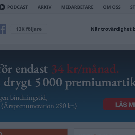
PODCAST
ARKIV
MEDARBETARE
OM OSS
S
13K följare
När trovärdighet bl
D