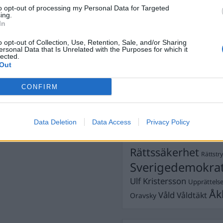
Dick Sun
Demokrati
to opt-out of processing my Personal Data for Targeted
ing.
Dömda
Donald Trump
In
emokraterna kan deras nya
Fängelse
rslag ska alla barn under 5
Förhör
Grov m
o opt-out of Collection, Use, Retention, Sale, and/or Sharing
år då barnen för pengarna?
Jimmie Åkesson
ersonal Data that Is Unrelated with the Purposes for which it
Kokainmå
lected.
Kriminalvården
Kri
Out
Lagar
Michael Pålss
CONFIRM
Misshandel
Moderater
Mordförsök
Nilsson-Lar
Pol
Data Deletion
Data Access
Privacy Policy
Petter Inedahl
Silventoinen
Poliser
Ricar
Rasism
Rättssäkerhet
Rättstr
Sverigedemokra
Ulf Kristersson
Upprättels
Åk
Våld
Våldtäkt
Oravsky