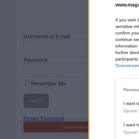
www.magas
If you wish 
sensitive in
confirm you
Username or E-mail
continue se
information 
further disc
Password
participants
Downstream 
Remember Me
Persona
I want t
Opted 
Forgot Password
I want t
Stöd Para§raf – magasinet som hatas av 
Opted 