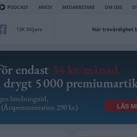
PODCAST
ARKIV
MEDARBETARE
OM OSS
S
13K följare
När trovärdighet bl