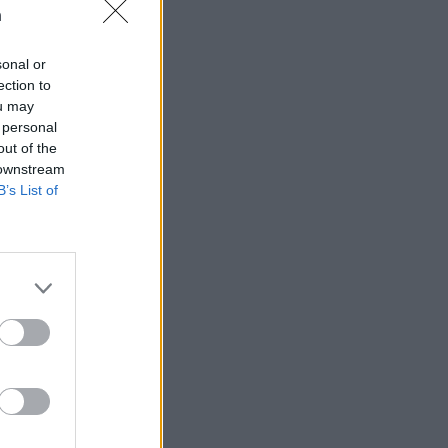
n
sonal or
ection to
ou may
 högerextremismen
 personal
out of the
 downstream
B’s List of
AFS NYHETSBREV
ndreas
Börje
het
 Carlsson