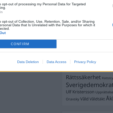
Dick Sun
Demokrati
to opt-out of processing my Personal Data for Targeted
ing.
Dömda
Donald Trump
In
Fängelse
Förhör
Grov m
o opt-out of Collection, Use, Retention, Sale, and/or Sharing
Jimmie Åkesson
ersonal Data that Is Unrelated with the Purposes for which it
Kokainmå
lected.
Kriminalvården
Kri
Out
Lagar
Michael Pålss
CONFIRM
Misshandel
Moderater
Mordförsök
Nilsson-Lar
Pol
Data Deletion
Data Access
Privacy Policy
Petter Inedahl
Silventoinen
Poliser
Ricar
Rasism
Rättssäkerhet
Rättstr
Sverigedemokra
Ulf Kristersson
Upprättels
Åk
Våld
Våldtäkt
Oravsky