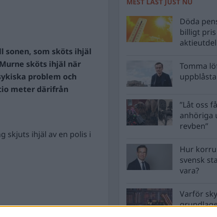
MEST LÄST JUST NU
Döda pens
billigt pri
aktieutde
l sonen, som sköts ihjäl
 Murne sköts ihjäl när
Tomma löf
psykiska problem och
uppblåsta 
tio meter därifrån
”Låt oss få
anhöriga u
revben”
skjuts ihjäl av en polis i
Hur korru
svensk st
vara?
Varför sk
grundlag
men inte 