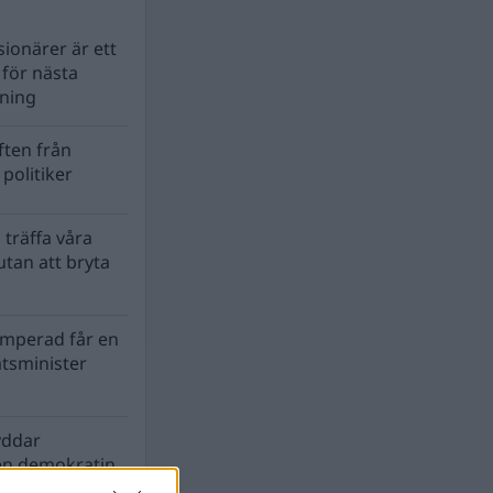
ionärer är ett
s för nästa
lning
ten från
politiker
 träffa våra
tan att bryta
mperad får en
atsminister
yddar
en demokratin
biosfären?