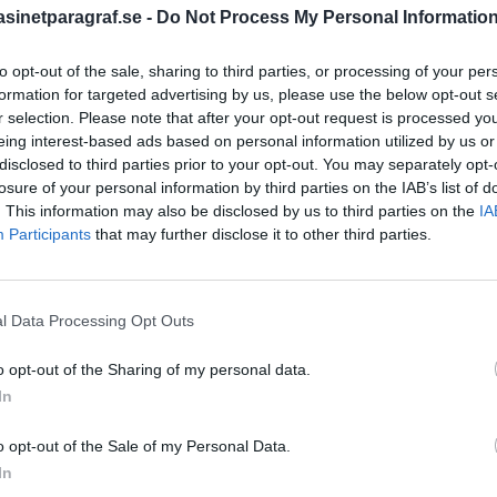
inetparagraf.se -
Do Not Process My Personal Informatio
to opt-out of the sale, sharing to third parties, or processing of your per
STÖD OSS
formation for targeted advertising by us, please use the below opt-out s
r selection. Please note that after your opt-out request is processed y
Stöd Para§rafs bevakning av
eing interest-based ads based on personal information utilized by us or
disclosed to third parties prior to your opt-out. You may separately opt-
losure of your personal information by third parties on the IAB’s list of
. This information may also be disclosed by us to third parties on the
IA
PRENUMERERA PÅ PARA§R
Participants
that may further disclose it to other third parties.
l Data Processing Opt Outs
ÄMNESORD
o opt-out of the Sharing of my personal data.
A
Anders Cardell
Advokat
In
Magnusson
Brottslig
o opt-out of the Sale of my Personal Data.
högertrollen
Carlsson
Börje R P
In