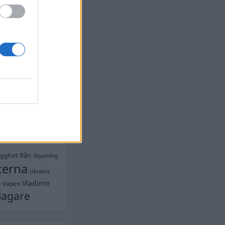
devall
Ebba Busch
isshandel
Israel
let
stdemokraterna
on
Mord
na
ancuent
Nina
isen
d A R Nilsson
ygghet
Rån
Skjutning
terna
Ukraina
Vladimir
e
Vapen
lagare