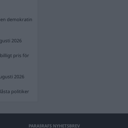
gen demokratin
gusti 2026
illigt pris för
ugusti 2026
åsta politiker
PARA§RAFS NYHETSBREV