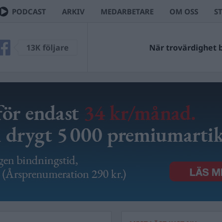
PODCAST
ARKIV
MEDARBETARE
OM OSS
S
13K följare
När trovärdighet bl