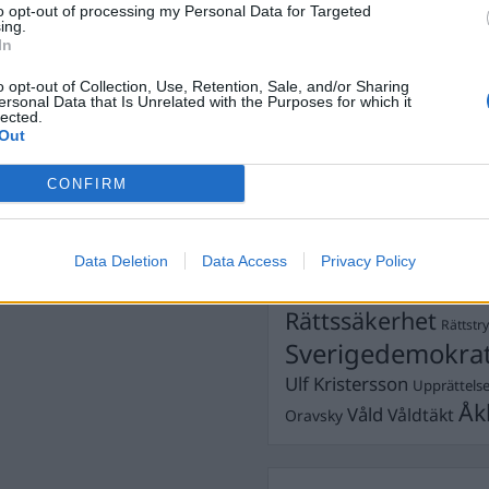
to opt-out of processing my Personal Data for Targeted
Dömda
ing.
Donald Trump
In
Fängelse
Förhör
Grov m
o opt-out of Collection, Use, Retention, Sale, and/or Sharing
Jimmie Åkesson
Kokainmå
ersonal Data that Is Unrelated with the Purposes for which it
Kriminalvården
lected.
Kri
Out
Lagar
Michael Pålss
CONFIRM
Misshandel
Moderater
Mordförsök
Nilsson-Lar
Pol
Petter Inedahl
Silventoinen
Data Deletion
Data Access
Privacy Policy
Poliser
Ricar
Rasism
Rättssäkerhet
Rättstr
Sverigedemokra
Ulf Kristersson
Upprättels
Åk
Våld
Våldtäkt
Oravsky