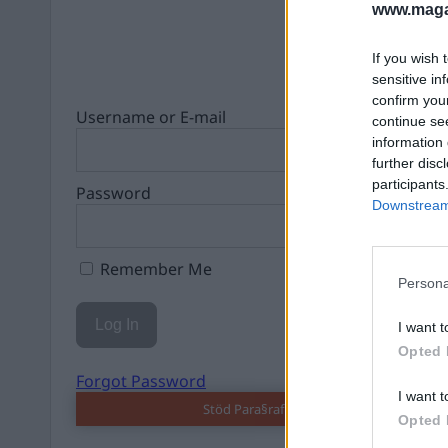
www.magas
If you wish 
sensitive in
confirm you
Username or E-mail
continue se
information 
further disc
participants
Password
Downstream 
Remember Me
Persona
I want t
Opted 
Forgot Password
I want t
Stöd Para§raf – magasinet som hatas av 
Opted 