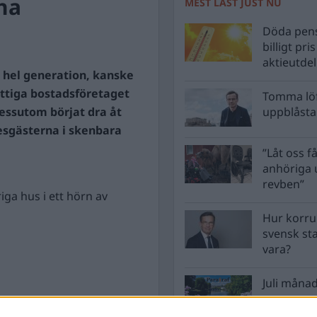
 ha
MEST LÄST JUST NU
Döda pens
billigt pri
aktieutde
n hel generation, kanske
nyttiga bostadsföretaget
Tomma löf
ssutom börjat dra åt
uppblåsta 
esgästerna i skenbara
”Låt oss få
anhöriga u
revben”
iga hus i ett hörn av
Hur korru
svensk st
vara?
Juli månad