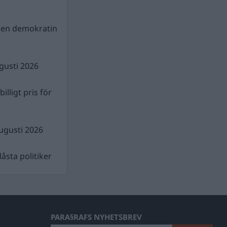
gen demokratin
gusti 2026
illigt pris för
ugusti 2026
åsta politiker
PARA§RAFS NYHETSBREV