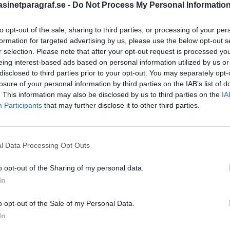
inetparagraf.se -
Do Not Process My Personal Informatio
to opt-out of the sale, sharing to third parties, or processing of your per
STÖD OSS
formation for targeted advertising by us, please use the below opt-out s
r selection. Please note that after your opt-out request is processed y
Stöd Para§rafs bevakning av
eing interest-based ads based on personal information utilized by us or
disclosed to third parties prior to your opt-out. You may separately opt-
losure of your personal information by third parties on the IAB’s list of
. This information may also be disclosed by us to third parties on the
IA
PRENUMERERA PÅ PARA§R
Participants
that may further disclose it to other third parties.
l Data Processing Opt Outs
ÄMNESORD
o opt-out of the Sharing of my personal data.
A
Anders Cardell
Advokat
In
Magnusson
Brottslig
o opt-out of the Sale of my Personal Data.
Carlsson
Börje R P
högertrollen
In
Dick Sun
Demokrati