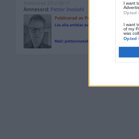
Publicerad
2012-06-11
I want 
Advertis
Ämnesord:
Petter Inedahl
Opted 
Publicerad av Petter Inedahl
I want t
Läs alla artiklar av Petter Inedahl
of my P
was col
Opted 
Mail:
petter.inedahl@magasinetparagraf.se