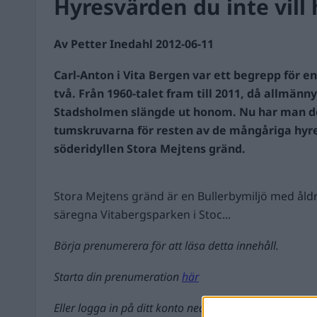
Hyresvärden du inte vill
Av Petter Inedahl 2012-06-11
Carl-Anton i Vita Bergen var ett begrepp för e
två. Från 1960-talet fram till 2011, då allmän
Stadsholmen slängde ut honom. Nu har man de
tumskruvarna för resten av de mångåriga hyr
söderidyllen Stora Mejtens gränd.
Stora Mejtens gränd är en Bullerbymiljö med åldr
säregna Vitabergsparken i Stoc...
Börja prenumerera för att läsa detta innehåll.
Starta din prenumeration
här
Eller logga in på ditt konto nedan: