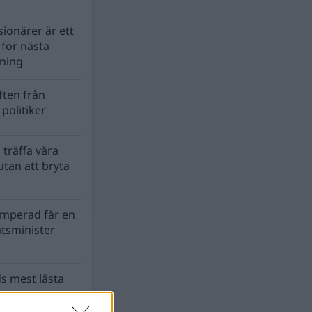
ionärer är ett
s för nästa
lning
ten från
politiker
 träffa våra
tan att bryta
mperad får en
atsminister
s mest lästa