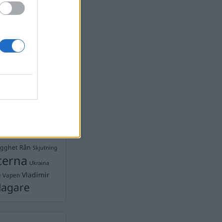
Ebba Busch
isshandel
Israel
let
stdemokraterna
on
Mord
na
ancuent
Nina
isen
d A R Nilsson
ygghet
Rån
Skjutning
terna
Ukraina
Vladimir
e
Vapen
lagare