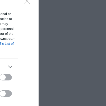
n
sonal or
ection to
ou may
 högerextremismen
 personal
out of the
 downstream
B’s List of
AFS NYHETSBREV
ndreas
Börje
het
 Carlsson
devall