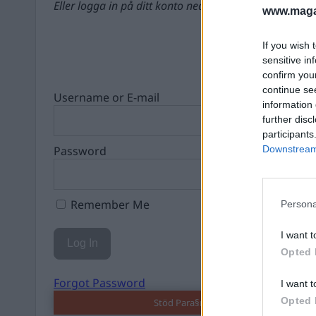
Eller logga in på ditt konto nedan:
www.magas
If you wish 
sensitive in
confirm you
continue se
Username or E-mail
information 
further disc
participants
Password
Downstream 
Remember Me
Persona
I want t
Opted 
Forgot Password
I want t
Opted 
Stöd Para§rafs bevakning av högerex