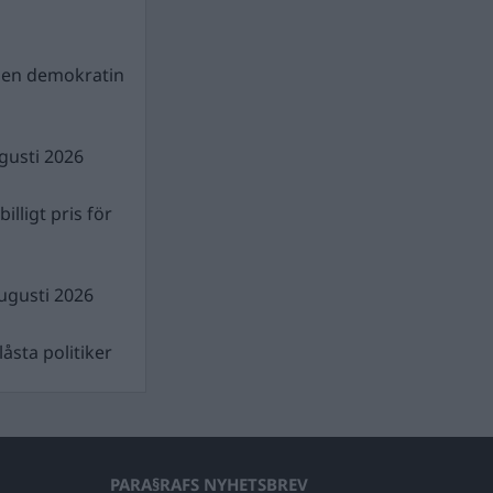
gen demokratin
gusti 2026
illigt pris för
ugusti 2026
åsta politiker
PARA§RAFS NYHETSBREV