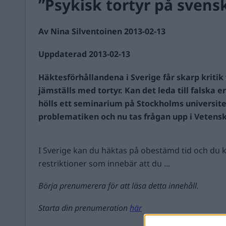
”Psykisk tortyr på svens
Av Nina Silventoinen 2013-02-13
Uppdaterad 2013-02-13
Häktesförhållandena i Sverige får skarp kriti
jämställs med tortyr. Kan det leda till falska
hölls ett seminarium på Stockholms universit
problematiken och nu tas frågan upp i Vetensk
I Sverige kan du häktas på obestämd tid och du k
restriktioner som innebär att du ...
Börja prenumerera för att läsa detta innehåll.
Starta din prenumeration
här