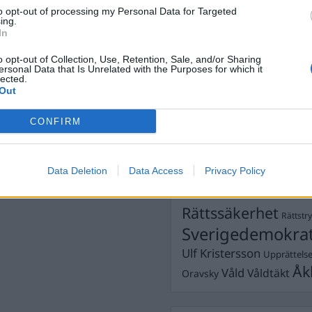
Dick Sun
Demokrati
to opt-out of processing my Personal Data for Targeted
ing.
Dömda
Donald Trump
In
son
,
Knutby
,
Fängelse
Förhör
Grov m
o opt-out of Collection, Use, Retention, Sale, and/or Sharing
Jimmie Åkesson
ersonal Data that Is Unrelated with the Purposes for which it
Kokainmå
lected.
Kriminalvården
Kri
Out
Lagar
Michael Pålss
se
CONFIRM
Misshandel
Moderater
Mordförsök
Nilsson-Lar
Pol
Data Deletion
Data Access
Privacy Policy
Petter Inedahl
Silventoinen
Poliser
Ricar
Rasism
Rättssäkerhet
Rättstr
Sverigedemokra
Ulf Kristersson
Upprättels
Åk
Våld
Våldtäkt
Oravsky