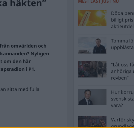
ka häkten”
MEST LÄST JUST NU
Döda pens
billigt pri
aktieutde
Tomma löf
k från omvärlden och
uppblåsta 
 erkännanden? Nyligen
et om den här
”Låt oss få
apsradion i P1.
anhöriga u
revben”
an sitta med fulla
Hur korru
svensk st
vara?
Varför sk
grundlag
men inte 