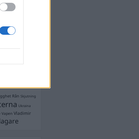
devall
Ebba Busch
isshandel
Israel
let
stdemokraterna
on
Mord
na
ancuent
Nina
isen
d A R Nilsson
ygghet
Rån
Skjutning
terna
Ukraina
Vladimir
e
Vapen
lagare