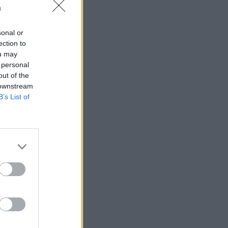
n
sonal or
ection to
ou may
 högerextremismen
 personal
out of the
 downstream
B’s List of
AFS NYHETSBREV
ndreas
Börje
het
 Carlsson