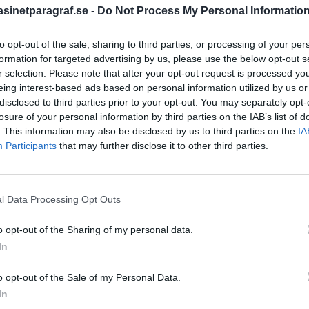
inetparagraf.se -
Do Not Process My Personal Informatio
to opt-out of the sale, sharing to third parties, or processing of your per
STÖD OSS
formation for targeted advertising by us, please use the below opt-out s
r selection. Please note that after your opt-out request is processed y
Stöd Para§rafs bevakning av
eing interest-based ads based on personal information utilized by us or
disclosed to third parties prior to your opt-out. You may separately opt-
losure of your personal information by third parties on the IAB’s list of
. This information may also be disclosed by us to third parties on the
IA
PRENUMERERA PÅ PARA§R
Participants
that may further disclose it to other third parties.
l Data Processing Opt Outs
ÄMNESORD
o opt-out of the Sharing of my personal data.
A
Anders Cardell
Advokat
In
Magnusson
Brottslig
o opt-out of the Sale of my Personal Data.
Carlsson
Börje R P
In
tremismen