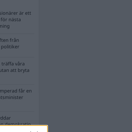
ionärer är ett
s för nästa
lning
ten från
politiker
 träffa våra
tan att bryta
mperad får en
atsminister
yddar
en demokratin
biosfären?