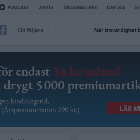
PODCAST
ARKIV
MEDARBETARE
OM OSS
S
13K följare
När trovärdighet bl