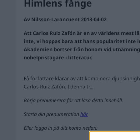
Himlens fånge
Av Nilsson-Larancuent 2013-04-02
Att Carlos Ruiz Zafón är en av världens mest lä
inte, vi hoppas bara att hans popularitet inte
Akademien bortser från honom vid utnämning
nobelpristagare i litteratur.
Få författare klarar av att kombinera djupsinni
Carlos Ruiz Zafón. I denna tr...
Börja prenumerera för att läsa detta innehåll.
Starta din prenumeration
här
Eller logga in på ditt konto nedan: