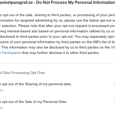
inetparagraf.se -
Do Not Process My Personal Informatio
to opt-out of the sale, sharing to third parties, or processing of your per
STÖD OSS
formation for targeted advertising by us, please use the below opt-out s
r selection. Please note that after your opt-out request is processed y
Stöd Para§rafs bevakning av
eing interest-based ads based on personal information utilized by us or
disclosed to third parties prior to your opt-out. You may separately opt-
losure of your personal information by third parties on the IAB’s list of
. This information may also be disclosed by us to third parties on the
IA
PRENUMERERA PÅ PARA§R
Participants
that may further disclose it to other third parties.
l Data Processing Opt Outs
ÄMNESORD
o opt-out of the Sharing of my personal data.
A
Anders Cardell
Advokat
In
Magnusson
Brottslig
högertrollen
o opt-out of the Sale of my Personal Data.
Carlsson
Börje R P
In
Dick Sun
Demokrati