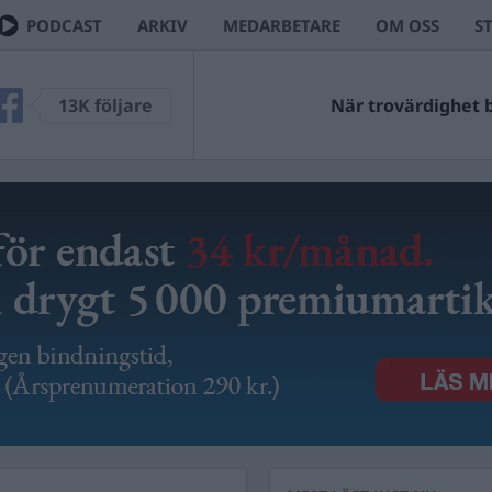
PODCAST
ARKIV
MEDARBETARE
OM OSS
S
13K följare
När trovärdighet bl