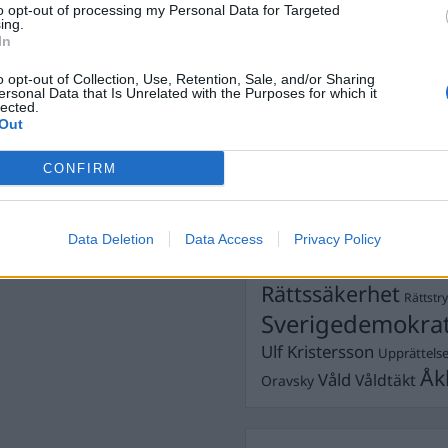
to opt-out of processing my Personal Data for Targeted
Dömda
ing.
Donald Trump
In
Fängelse
Förhör
Grov m
o opt-out of Collection, Use, Retention, Sale, and/or Sharing
Jimmie Åkesson
.se
Kokainmå
ersonal Data that Is Unrelated with the Purposes for which it
Kriminalvården
lected.
Kri
Out
Lagar
Michael Pålss
CONFIRM
Misshandel
Moderater
Mordförsök
Nilsson-Lar
Pol
Petter Inedahl
Silventoinen
Data Deletion
Data Access
Privacy Policy
Poliser
Ricar
Rasism
Rättssäkerhet
Rättstr
Sverigedemokra
Ulf Kristersson
Upprättels
Åk
Våld
Våldtäkt
Oravsky