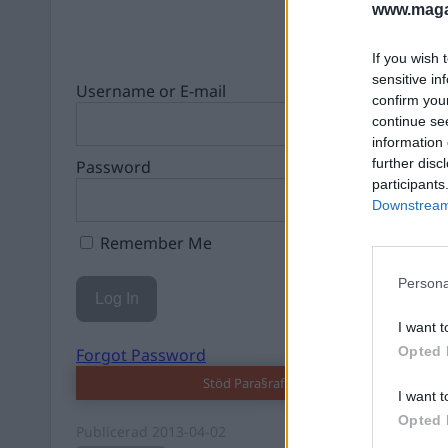
www.magas
If you wish 
sensitive in
Username or E-mail
confirm you
continue se
information 
further disc
Password
participants
Downstream 
Remember Me
Persona
I want t
Opted 
Forgot Password
Stöd Para§raf – magasinet som hatas av 
I want t
Opted 
Publicerad
2013-04-02