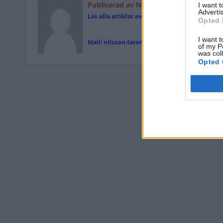
Publicerad av Nilsson-Larancuent
I want 
Advertis
Läs alla artiklar av Nilsson-Larancuent
Opted 
I want t
Mail:
nilsson-larancuent@magasinetparagraf
of my P
was col
Opted 