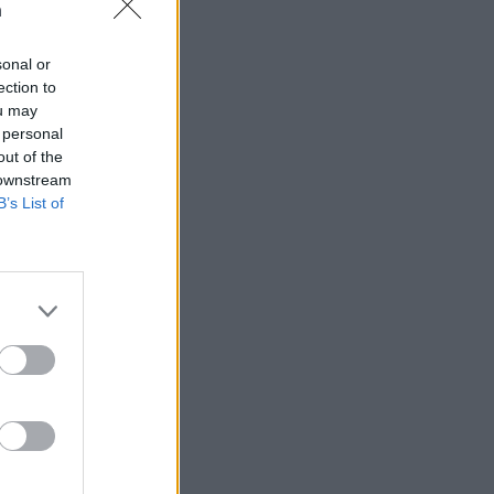
n
sonal or
ection to
ou may
 högerextremismen
 personal
out of the
 downstream
B’s List of
AFS NYHETSBREV
ndreas
Börje
het
 Carlsson
devall