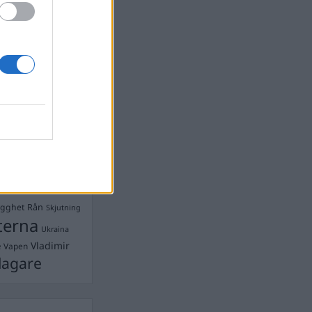
Ebba Busch
isshandel
Israel
let
stdemokraterna
on
Mord
na
ancuent
Nina
isen
d A R Nilsson
ygghet
Rån
Skjutning
terna
Ukraina
Vladimir
e
Vapen
lagare