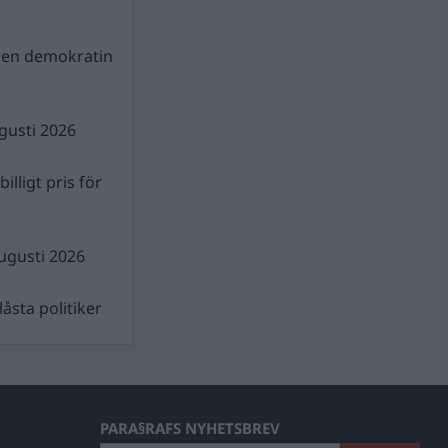
gen demokratin
gusti 2026
illigt pris för
ugusti 2026
åsta politiker
PARA§RAFS NYHETSBREV