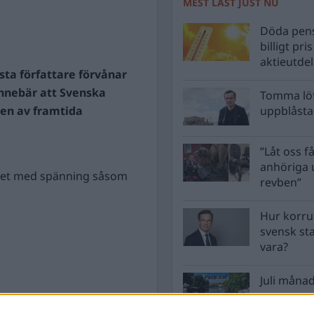
MEST LÄST JUST NU
Döda pens
billigt pri
aktieutde
sta författare förvånar
 innebär att Svenska
Tomma löf
en av framtida
uppblåsta 
”Låt oss få
anhöriga u
ghet med spänning såsom
revben”
Hur korru
svensk st
vara?
Juli månad