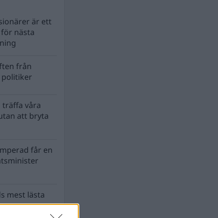
ionärer är ett
s för nästa
lning
ten från
politiker
 träffa våra
tan att bryta
mperad får en
atsminister
s mest lästa