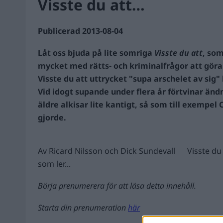
Visste du att…
Publicerad 2013-08-04
Låt oss bjuda på lite somriga
Visste du att
, som
mycket med rätts- och kriminalfrågor att göra
Visste du att
uttrycket "supa arschelet av sig"
Vid idogt supande under flera år förtvinar än
äldre alkisar lite kantigt, så som till exempel 
gjorde.
Av Ricard Nilsson och Dick Sundevall Visste du 
som ler...
Börja prenumerera för att läsa detta innehåll.
Starta din prenumeration
här