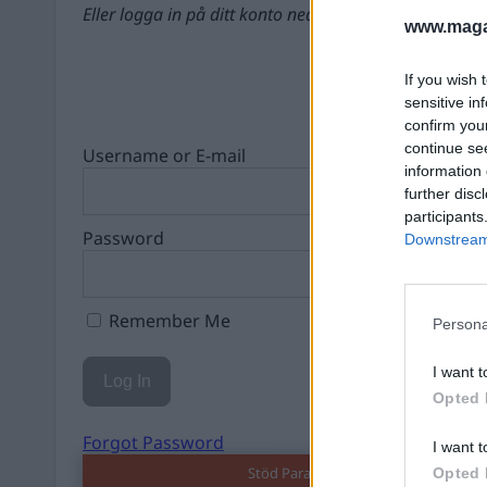
Eller logga in på ditt konto nedan:
www.magas
If you wish 
sensitive in
confirm you
continue se
Username or E-mail
information 
further disc
participants
Password
Downstream 
Remember Me
Persona
I want t
Opted 
Forgot Password
I want t
Stöd Para§rafs bevakning av rättssä
Opted 