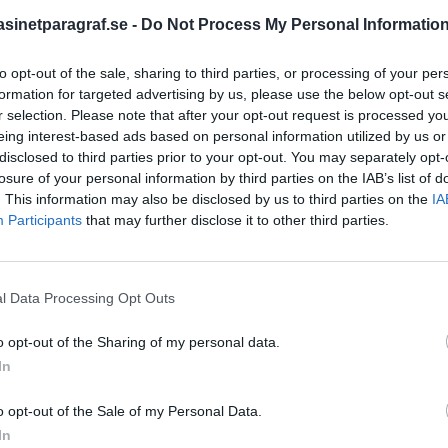
inetparagraf.se -
Do Not Process My Personal Informatio
to opt-out of the sale, sharing to third parties, or processing of your per
STÖD OSS
formation for targeted advertising by us, please use the below opt-out s
r selection. Please note that after your opt-out request is processed y
Stöd Para§raf – magasine
eing interest-based ads based on personal information utilized by us or
högertrolle
disclosed to third parties prior to your opt-out. You may separately opt-
losure of your personal information by third parties on the IAB’s list of
. This information may also be disclosed by us to third parties on the
IA
PRENUMERERA PÅ PARA§R
Participants
that may further disclose it to other third parties.
l Data Processing Opt Outs
ÄMNESORD
o opt-out of the Sharing of my personal data.
A
In
Anders Cardell
Advokat
Magnusson
Brottslig
o opt-out of the Sale of my Personal Data.
Carlsson
Börje R P
kerheten
In