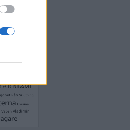
devall
Ebba Busch
isshandel
Israel
let
stdemokraterna
on
Mord
na
ancuent
Nina
isen
d A R Nilsson
ygghet
Rån
Skjutning
terna
Ukraina
Vladimir
e
Vapen
lagare