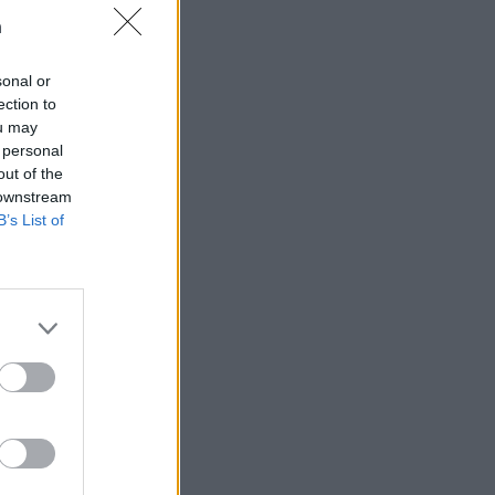
n
sonal or
ection to
ou may
t som hatas av
 personal
n
out of the
 downstream
B’s List of
AFS NYHETSBREV
ndreas
Börje
het
 Carlsson