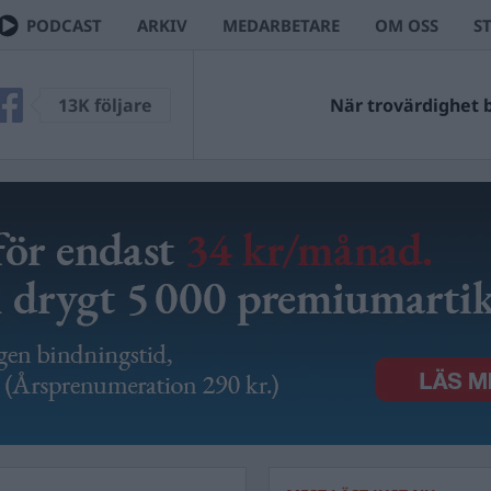
PODCAST
ARKIV
MEDARBETARE
OM OSS
S
13K följare
När trovärdighet bl