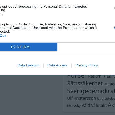
Dick Sun
to opt-out of processing my Personal Data for Targeted
Demokrati
ing.
Dömda
In
Donald Trump
Fängelse
Förhör
Grov m
o opt-out of Collection, Use, Retention, Sale, and/or Sharing
ersonal Data that Is Unrelated with the Purposes for which it
Jimmie Åkesson
Kokainmå
lected.
Kriminalvården
Out
Kri
Lagar
Michael Pålss
CONFIRM
Misshandel
Moderater
Mordförsök
Nilsson-Lar
Data Deletion
Data Access
Privacy Policy
Pol
Petter Inedahl
Silventoinen
Poliser
Ricar
Rasism
Rättssäkerhet
Rättstr
Sverigedemokra
Ulf Kristersson
Upprättels
Åk
Våld
Våldtäkt
Oravsky