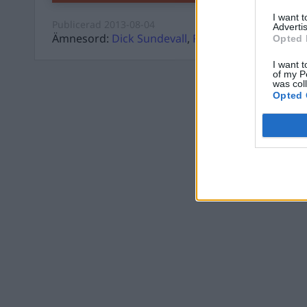
I want 
Publicerad
2013-08-04
Advertis
Ämnesord:
Dick Sundevall
,
Ricard A R Nilsson
Opted 
I want t
of my P
was col
Opted 