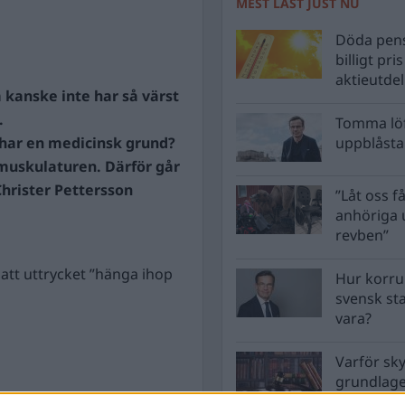
MEST LÄST JUST NU
Döda pens
billigt pri
aktieutde
 kanske inte har så värst
.
Tomma löf
 har en medicinsk grund?
uppblåsta 
dmuskulaturen. Därför går
Christer Pettersson
”Låt oss få
anhöriga u
revben”
att uttrycket ”hänga ihop
Hur korru
svensk st
vara?
Varför sk
grundlag
men inte 