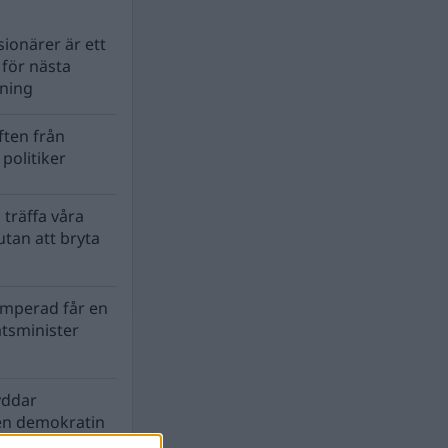
ionärer är ett
s för nästa
lning
ten från
politiker
 träffa våra
tan att bryta
mperad får en
atsminister
yddar
en demokratin
biosfären?