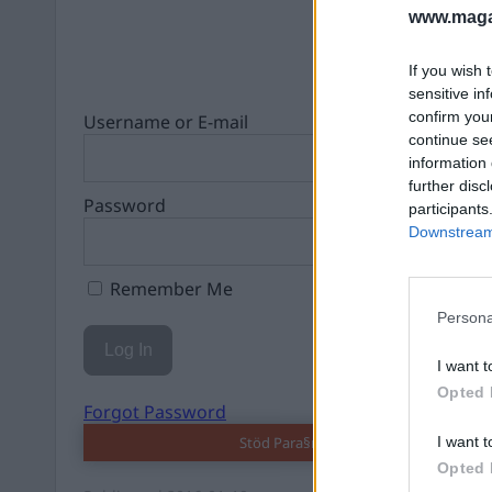
www.magas
If you wish 
sensitive in
confirm you
Username or E-mail
continue se
information 
further disc
Password
participants
Downstream 
Remember Me
Persona
I want t
Opted 
Forgot Password
Stöd Para§rafs bevakning av högerex
I want t
Opted 