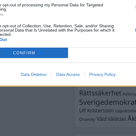
Dick Sun
Demokrati
to opt-out of processing my Personal Data for Targeted
ing.
Dömda
Donald Trump
In
hetsbrev
Fängelse
Förhör
Grov m
o opt-out of Collection, Use, Retention, Sale, and/or Sharing
Jimmie Åkesson
ersonal Data that Is Unrelated with the Purposes for which it
Kokainmå
lected.
n del information om vad som är på
Kriminalvården
Kri
Out
en.
Lagar
stan till någon, så din mejladress
Michael Pålss
CONFIRM
Misshandel
nom att ge honom eller henne en
Moderater
Mordförsök
Nilsson-Lar
at till, inget annat. Du
Pol
Data Deletion
Data Access
Privacy Policy
Petter Inedahl
Silventoinen
Poliser
Ricar
Rasism
Rättssäkerhet
Rättstr
Sverigedemokra
Ulf Kristersson
Upprättels
Åk
Våld
Våldtäkt
Oravsky