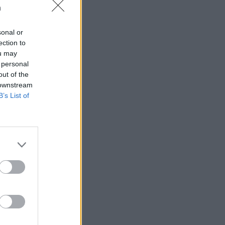
n
sonal or
ection to
ou may
 rättssäkerheten
 personal
out of the
 downstream
B’s List of
AFS NYHETSBREV
ndreas
Börje
het
 Carlsson