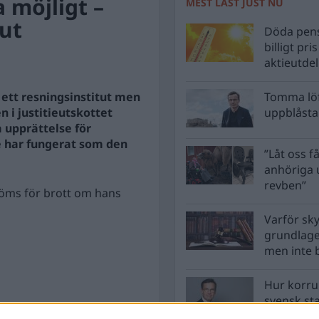
 möjligt –
MEST LÄST JUST NU
tut
Döda pens
billigt pri
aktieutde
ett resningsinstitut men
Tomma löf
 i justitieutskottet
uppblåsta 
 upprättelse för
e har fungerat som den
”Låt oss få
anhöriga u
revben”
 döms för brott om hans
Varför sk
grundlag
men inte 
Hur korru
svensk st
vara?