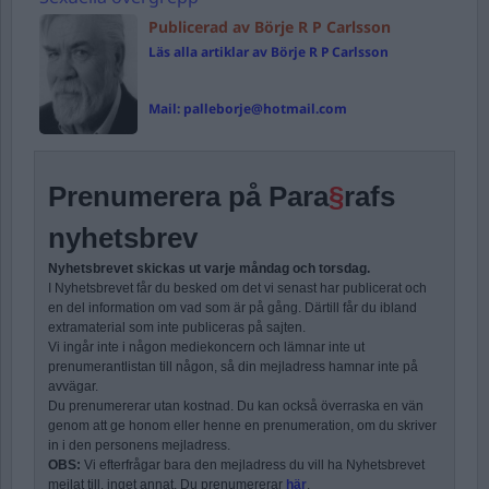
Publicerad av Börje R P Carlsson
Läs alla artiklar av Börje R P Carlsson
Mail:
palleborje@hotmail.com
Prenumerera på Para
§
rafs
nyhetsbrev
Nyhetsbrevet skickas ut varje måndag och torsdag.
I Nyhetsbrevet får du besked om det vi senast har publicerat och
en del information om vad som är på gång. Därtill får du ibland
extramaterial som inte publiceras på sajten.
Vi ingår inte i någon mediekoncern och lämnar inte ut
prenumerantlistan till någon, så din mejladress hamnar inte på
avvägar.
Du prenumererar utan kostnad. Du kan också överraska en vän
genom att ge honom eller henne en prenumeration, om du skriver
in i den personens mejladress.
OBS:
Vi efterfrågar bara den mejladress du vill ha Nyhetsbrevet
mejlat till, inget annat. Du prenumererar
här
.