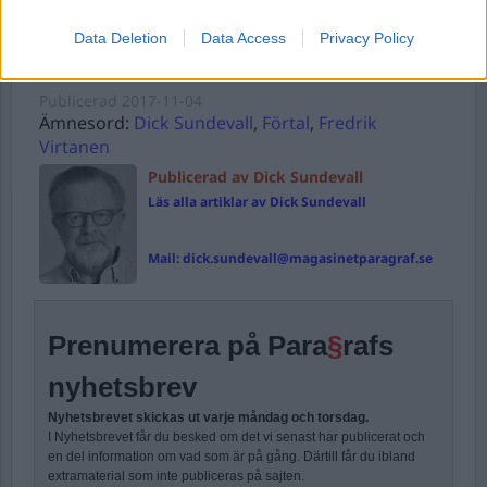
Forgot Password
Data Deletion
Data Access
Privacy Policy
Stöd Para§rafs bevakning av rättssäkerheten
Publicerad
2017-11-04
Ämnesord:
Dick Sundevall
,
Förtal
,
Fredrik
Virtanen
Publicerad av Dick Sundevall
Läs alla artiklar av Dick Sundevall
Mail:
dick.sundevall@magasinetparagraf.se
Prenumerera på Para
§
rafs
nyhetsbrev
Nyhetsbrevet skickas ut varje måndag och torsdag.
I Nyhetsbrevet får du besked om det vi senast har publicerat och
en del information om vad som är på gång. Därtill får du ibland
extramaterial som inte publiceras på sajten.