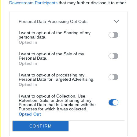
Downstream Participants
that may further disclose it to other
Starta din prenumeration
här
third parties.
Eller logga in på ditt konto nedan:
Personal Data Processing Opt Outs
I want to opt-out of the Sharing of my
personal data.
Opted In
I want to opt-out of the Sale of my
Personal Data.
Username or E-mail
Opted In
I want to opt-out of processing my
Personal Data for Targeted Advertising.
Password
Opted In
I want to opt-out of Collection, Use,
Retention, Sale, and/or Sharing of my
Personal Data that Is Unrelated with the
Remember Me
Purposes for which it was collected.
Opted Out
CONFIRM