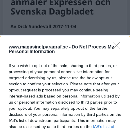
anmäler Expressen och
Svenska Dagbladet
Av Dick Sundevall 2017-11-04
Fredrik Virtanen har via sin advokat lämnat in
en anmälan till Pressombudsmannen för grovt
www.magasinetparagraf.se -
Do Not Process My
brott mot god publicistisk sed. Det handlar om
Personal Information
hur Virtanen hängts ut i Expressen och Svenska
Dagbladet som våldtäktsman, utan att det
If you wish to opt-out of the sale, sharing to third parties, or
finns någon dom mot honom eller pågående
processing of your personal or sensitive information for
polisutredning. Anmälan i sin helhet biläggs
targeted advertising by us, please use the below opt-out
artikeln.
section to confirm your selection. Please note that after your
opt-out request is processed you may continue seeing
interest-based ads based on personal information utilized by
Vad som ifrågasätts är huruvida medier som
us or personal information disclosed to third parties prior to
ingår i det pressetiska systemet ska tillåtas börja
your opt-out. You may separately opt-out of the further
ag...
disclosure of your personal information by third parties on the
IAB’s list of downstream participants. This information may
Börja prenumerera för att läsa detta innehåll.
also be disclosed by us to third parties on the
IAB’s List of