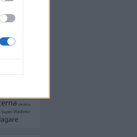
devall
Ebba Busch
isshandel
Israel
let
stdemokraterna
on
Mord
na
ancuent
Nina
isen
d A R Nilsson
ygghet
Rån
Skjutning
terna
Ukraina
Vladimir
e
Vapen
lagare