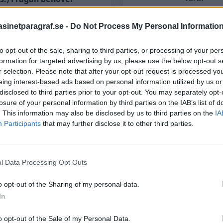
ärdigt anklagade för att
inetparagraf.se -
Do Not Process My Personal Informatio
STÖD OSS
ser med en ryckning på
to opt-out of the sale, sharing to third parties, or processing of your per
Stöd Para§rafs bevakning av
formation for targeted advertising by us, please use the below opt-out s
r selection. Please note that after your opt-out request is processed y
eing interest-based ads based on personal information utilized by us or
disclosed to third parties prior to your opt-out. You may separately opt-
PRENUMERERA PÅ PARA§R
losure of your personal information by third parties on the IAB’s list of
. This information may also be disclosed by us to third parties on the
IA
Participants
that may further disclose it to other third parties.
ÄMNESORD
l Data Processing Opt Outs
A
Anders Cardell
Advokat
o opt-out of the Sharing of my personal data.
Magnusson
Brottslig
In
Carlsson
Börje R P
o opt-out of the Sale of my Personal Data.