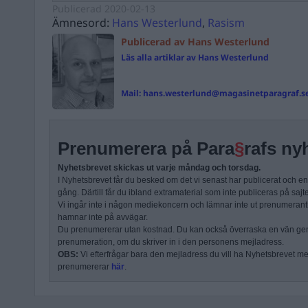
Publicerad
2020-02-13
Ämnesord:
Hans Westerlund
,
Rasism
Publicerad av Hans Westerlund
Läs alla artiklar av Hans Westerlund
Mail:
hans.westerlund@magasinetparagraf.s
Prenumerera på Para
§
rafs ny
Nyhetsbrevet skickas ut varje måndag och torsdag.
I Nyhetsbrevet får du besked om det vi senast har publicerat och e
gång. Därtill får du ibland extramaterial som inte publiceras på sajt
Vi ingår inte i någon mediekoncern och lämnar inte ut prenumerantli
hamnar inte på avvägar.
Du prenumererar utan kostnad. Du kan också överraska en vän ge
prenumeration, om du skriver in i den personens mejladress.
OBS:
Vi efterfrågar bara den mejladress du vill ha Nyhetsbrevet mejl
prenumererar
här
.