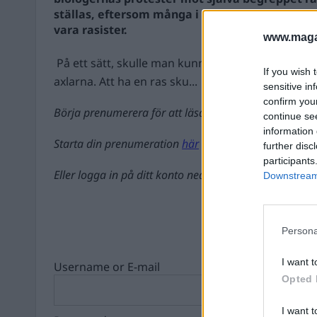
ställas, eftersom många i dag anser sig orättf
vara rasister.
www.magas
På ett sätt, skulle man kunna förhålla sig till ra
If you wish 
axlarna. Att ha en ras sku...
sensitive in
confirm you
Börja prenumerera för att läsa detta innehåll.
continue se
information 
Starta din prenumeration
här
further disc
participants
Eller logga in på ditt konto nedan:
Downstream 
Persona
I want t
Username or E-mail
Opted 
I want t