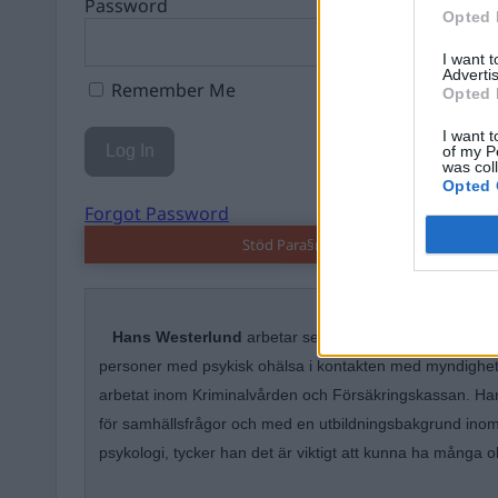
Password
Opted 
I want 
Advertis
Remember Me
Opted 
I want t
of my P
was col
Opted 
Forgot Password
Stöd Para§rafs bevakning av högerex
Hans Westerlund
arbetar sedan drygt tio år som pers
personer med psykisk ohälsa i kontakten med myndighete
arbetat inom Kriminalvården och Försäkringskassan. Han 
för samhällsfrågor och med en utbildningsbakgrund inom
psykologi, tycker han det är viktigt att kunna ha många ol