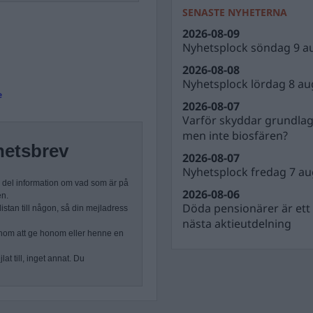
SENASTE NYHETERNA
2026-08-09
Nyhetsplock söndag 9 a
2026-08-08
Nyhetsplock lördag 8 au
e
2026-08-07
Varför skyddar grundla
men inte biosfären?
hetsbrev
2026-08-07
Nyhetsplock fredag 7 au
n del information om vad som är på
2026-08-06
en.
Döda pensionärer är ett b
stan till någon, så din mejladress
nästa aktieutdelning
nom att ge honom eller henne en
at till, inget annat. Du