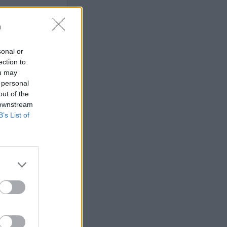
n
sonal or
 rättssäkerheten
ection to
ou may
 personal
out of the
AFS NYHETSBREV
 downstream
B’s List of
ndreas
Börje
het
 Carlsson