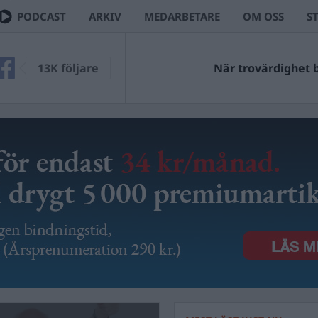
PODCAST
ARKIV
MEDARBETARE
OM OSS
S
13K följare
När trovärdighet bl