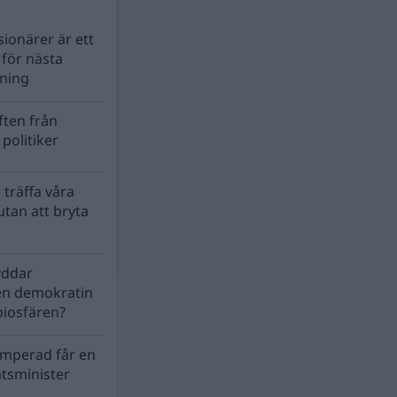
ionärer är ett
s för nästa
lning
ten från
politiker
 träffa våra
tan att bryta
yddar
en demokratin
biosfären?
mperad får en
atsminister