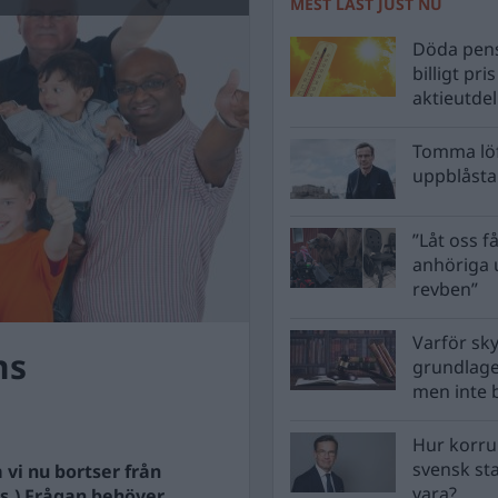
MEST LÄST JUST NU
Döda pens
billigt pri
aktieutde
Tomma löf
uppblåsta 
”Låt oss få
anhöriga u
revben”
Varför sk
ns
grundlag
men inte 
Hur korru
svensk st
 vi nu bortser från
vara?
s.) Frågan behöver