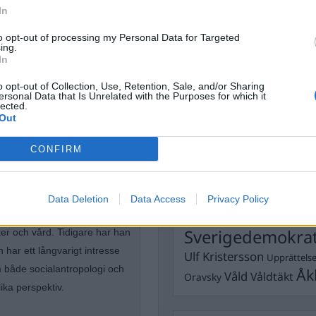
Dick Sun
Demokrati
In
Dömda
Donald Trump
to opt-out of processing my Personal Data for Targeted
Fängelse
ing.
Förhör
Grov m
In
Jimmie Åkesson
Kokainmå
Kriminalvården
o opt-out of Collection, Use, Retention, Sale, and/or Sharing
Kri
ersonal Data that Is Unrelated with the Purposes for which it
Lagar
lected.
Michael Pålss
Out
Misshandel
Moderater
CONFIRM
Mordförsök
Nilsson-Lar
tremismen
Pol
Petter Inedahl
Silventoinen
Poliser
Ricar
Rasism
Data Deletion
Data Access
Privacy Policy
Rättssäkerhet
onligt ombud, där han stöttar
Rättstr
Sverigedemokra
r och vård. Tidigare har han
har ett långvarigt intresse
Ulf Kristersson
Upprättels
 både socialantropologi och
Åk
Våld
Våldtäkt
Oravsky
ika perspektiv.