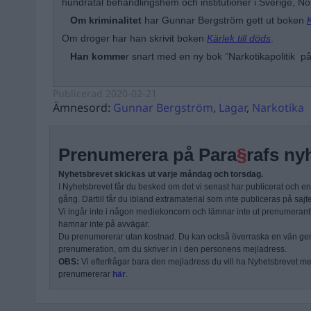
hundratal behandlingshem och institutioner i Sverige, N
Om kriminalitet
har Gunnar Bergström gett ut boken
K
Om droger har han skrivit boken
Kärlek till döds
.
Han komme
r snart med en ny bok ”Narkotikapolitik p
Publicerad
2020-02-21
Ämnesord:
Gunnar Bergström
,
Lagar
,
Narkotika
Prenumerera på Para
§
rafs ny
Nyhetsbrevet skickas ut varje måndag och torsdag.
I Nyhetsbrevet får du besked om det vi senast har publicerat och e
gång. Därtill får du ibland extramaterial som inte publiceras på sajt
Vi ingår inte i någon mediekoncern och lämnar inte ut prenumerantli
hamnar inte på avvägar.
Du prenumererar utan kostnad. Du kan också överraska en vän ge
prenumeration, om du skriver in i den personens mejladress.
OBS:
Vi efterfrågar bara den mejladress du vill ha Nyhetsbrevet mejl
prenumererar
här
.