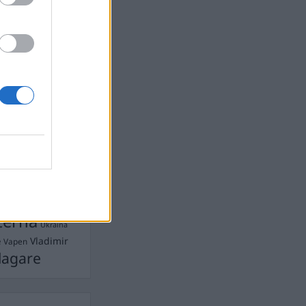
Ebba Busch
isshandel
Israel
let
stdemokraterna
on
Mord
na
ancuent
Nina
isen
d A R Nilsson
ygghet
Rån
Skjutning
terna
Ukraina
Vladimir
e
Vapen
lagare