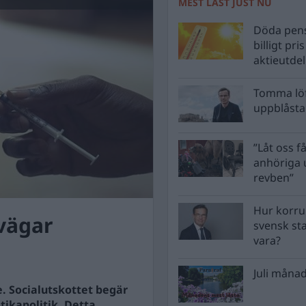
MEST LÄST JUST NU
Döda pens
billigt pri
aktieutde
Tomma löf
uppblåsta 
”Låt oss få
anhöriga u
revben”
Hur korru
ovägar
svensk st
vara?
Juli månad
e. Socialutskottet begär
tikapolitik. Detta