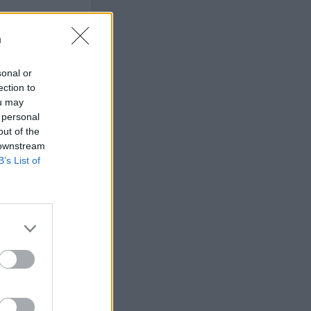
n
sonal or
 högerextremismen
ection to
ou may
 personal
AFS NYHETSBREV
out of the
 downstream
B’s List of
ndreas
Börje
het
 Carlsson
devall