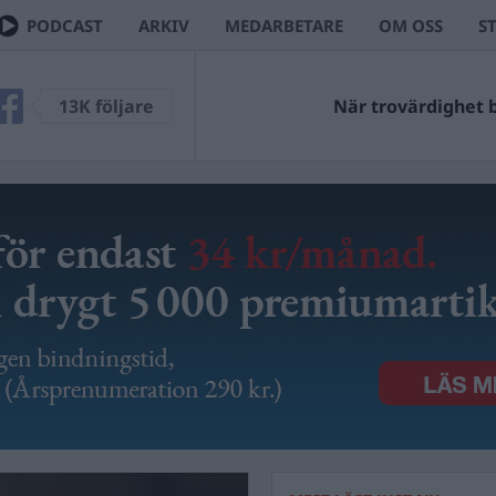
PODCAST
ARKIV
MEDARBETARE
OM OSS
S
13K följare
När trovärdighet bl