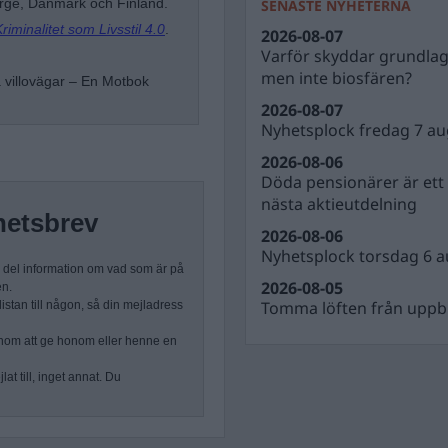
orge, Danmark och Finland.
SENASTE NYHETERNA
riminalitet som Livsstil 4.0
.
2026-08-07
Varför skyddar grundla
men inte biosfären?
å villovägar – En Motbok
2026-08-07
Nyhetsplock fredag 7 au
2026-08-06
Döda pensionärer är ett b
nästa aktieutdelning
hetsbrev
2026-08-06
Nyhetsplock torsdag 6 a
n del information om vad som är på
2026-08-05
en.
Tomma löften från uppbl
stan till någon, så din mejladress
nom att ge honom eller henne en
at till, inget annat. Du