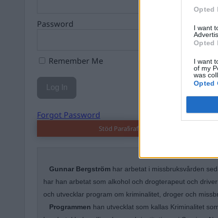
Opted 
Password
I want 
Advertis
Opted 
Remember Me
I want t
of my P
was col
Opted 
Forgot Password
Stöd Para§raf – magasinet som hatas av 
Gunnar Bergström
har arbetat i missbruksvården se
har han arbetat som alkohol och drogterapeut och driver 
och utvecklar program om kriminalitet, droger och missb
Programmen
han utvecklat som kallas Kriminalitet som