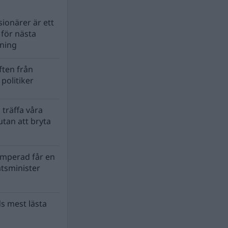
ionärer är ett
s för nästa
lning
ten från
politiker
 träffa våra
tan att bryta
mperad får en
atsminister
s mest lästa