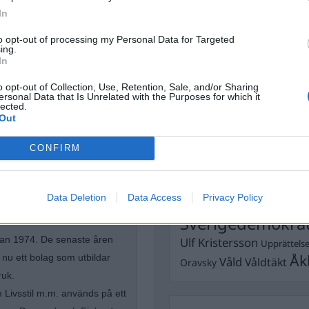
In
Dömda
Donald Trump
Fängelse
to opt-out of processing my Personal Data for Targeted
Förhör
Grov m
ing.
Jimmie Åkesson
In
Kokainmå
Kriminalvården
Kri
o opt-out of Collection, Use, Retention, Sale, and/or Sharing
Lagar
ersonal Data that Is Unrelated with the Purposes for which it
Michael Pålss
lected.
Out
Misshandel
Moderater
Mordförsök
Nilsson-Lar
CONFIRM
Pol
Petter Inedahl
Silventoinen
Poliser
Ricar
Rasism
högertrollen
Data Deletion
Data Access
Privacy Policy
Rättssäkerhet
Rättstr
Sverigedemokra
dan 1974. De senaste åren
Ulf Kristersson
Upprättels
Åk
nu ett bolag som utbildar
Våld
Våldtäkt
Oravsky
ruk.
 Livsstil m.m. används på ett