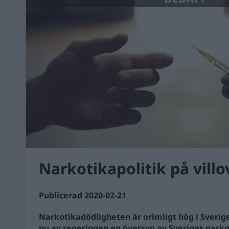
Narkotikapolitik på vill
Publicerad 2020-02-21
Narkotikadödligheten är orimligt hög i Sverig
nu av regeringen en översyn av Sveriges narko