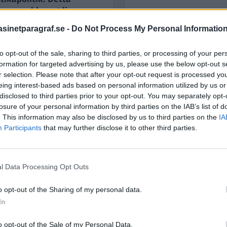
 var problemet ligger
r Lena Hallengren
inetparagraf.se -
Do Not Process My Personal Informatio
lisering” av missbruket
STÖD OSS
to opt-out of the sale, sharing to third parties, or processing of your per
Stöd Para§rafs bevakning av
formation for targeted advertising by us, please use the below opt-out s
t reagerat. Vikarierande
r selection. Please note that after your opt-out request is processed y
eing interest-based ads based on personal information utilized by us or
PRENUMERERA PÅ PARA§R
disclosed to third parties prior to your opt-out. You may separately opt-
losure of your personal information by third parties on the IAB’s list of
. This information may also be disclosed by us to third parties on the
IA
Participants
that may further disclose it to other third parties.
ÄMNESORD
l Data Processing Opt Outs
A
Anders Cardell
Advokat
Magnusson
o opt-out of the Sharing of my personal data.
Brottslig
Carlsson
In
Börje R P
Dick Sun
o opt-out of the Sale of my Personal Data.
Demokrati