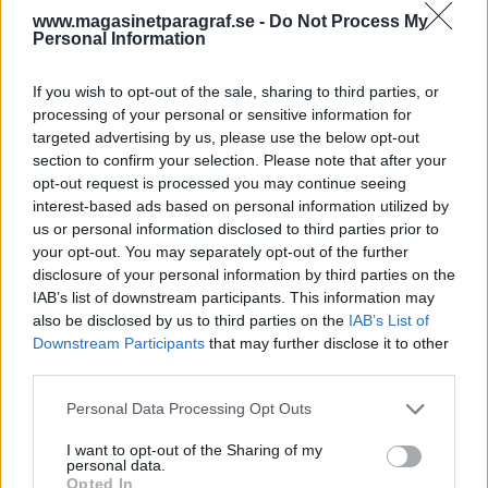
och det ser ut som om målsägare och
www.magasinetparagraf.se -
Do Not Process My
efterlevande i allt större utsträckning får ta
Personal Information
ansvar både för polisens och åklagarens roll.
If you wish to opt-out of the sale, sharing to third parties, or
Har bara läst tidningarnas notiser men de ger ett
processing of your personal or sensitive information for
sannolikhetens prägel. Det här gäller inte heller
targeted advertising by us, please use the below opt-out
...
section to confirm your selection. Please note that after your
opt-out request is processed you may continue seeing
interest-based ads based on personal information utilized by
Börja prenumerera för att läsa detta innehåll.
us or personal information disclosed to third parties prior to
your opt-out. You may separately opt-out of the further
Starta din prenumeration
här
disclosure of your personal information by third parties on the
IAB’s list of downstream participants. This information may
Eller logga in på ditt konto nedan:
also be disclosed by us to third parties on the
IAB’s List of
Downstream Participants
that may further disclose it to other
third parties.
Personal Data Processing Opt Outs
Username or E-mail
I want to opt-out of the Sharing of my
personal data.
Opted In