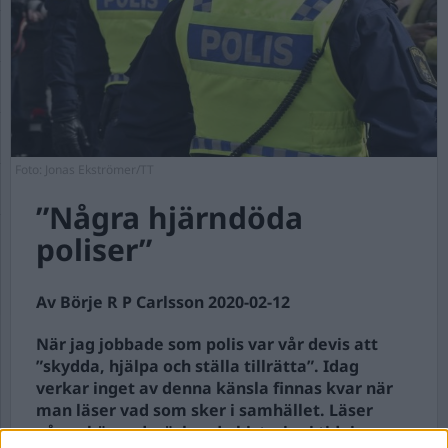
Foto: Jonas Ekströmer/TT
”Några hjärndöda
poliser”
Av Börje R P Carlsson 2020-02-12
När jag jobbade som polis var vår devis att
”skydda, hjälpa och ställa tillrätta”. Idag
verkar inget av denna känsla finnas kvar när
man läser vad som sker i samhället. Läser
några häpnadsväckande historier i tidningarna