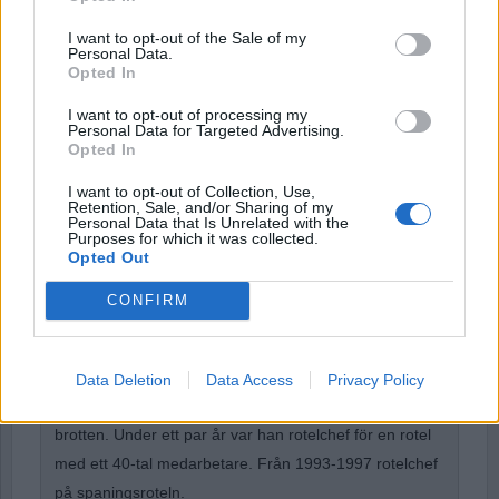
I want to opt-out of the Sale of my
Password
Personal Data.
Opted In
I want to opt-out of processing my
Remember Me
Personal Data for Targeted Advertising.
Opted In
I want to opt-out of Collection, Use,
Retention, Sale, and/or Sharing of my
Personal Data that Is Unrelated with the
Purposes for which it was collected.
Forgot Password
Opted Out
Stöd Para§rafs bevakning av högerextremismen
CONFIRM
Börje Carlsson
har under nästan hela sin tid inom
Data Deletion
Data Access
Privacy Policy
kriminalpolisen arbetat med företrädesvis de grövsta
brotten. Under ett par år var han rotelchef för en rotel
med ett 40-tal medarbetare. Från 1993-1997 rotelchef
på spaningsroteln.