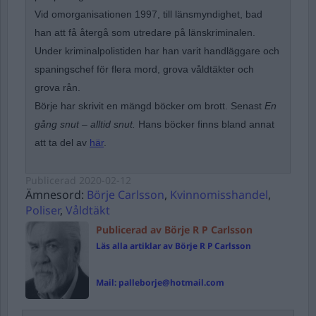
Vid omorganisationen 1997, till länsmyndighet, bad
han att få återgå som utredare på länskriminalen.
Under kriminalpolistiden har han varit handläggare och
spaningschef för flera mord, grova våldtäkter och
grova rån.
Börje har skrivit en mängd böcker om brott. Senast
En
gång snut – alltid snut.
Hans böcker finns bland annat
att ta del av
här
.
Publicerad
2020-02-12
Ämnesord:
Börje Carlsson
,
Kvinnomisshandel
,
Poliser
,
Våldtäkt
Publicerad av Börje R P Carlsson
Läs alla artiklar av Börje R P Carlsson
Mail:
palleborje@hotmail.com