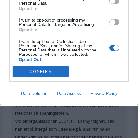
Personal Data.
Opted In
Remember Me
I want to opt-out of processing my
Personal Data for Targeted Advertising.
Opted In
I want to opt-out of Collection, Use,
Retention, Sale, and/or Sharing of my
Forgot Password
Personal Data that Is Unrelated with the
Purposes for which it was collected.
Stöd Para§raf – magasinet som hatas av högertrollen
Opted Out
CONFIRM
Börje R P Carlsson
har under nästan hela sin tid
inom kriminalpolisen arbetat med företrädesvis de
Data Deletion
Data Access
Privacy Policy
grövsta brotten. Under ett par år var han rotelchef för
en rotel med ett 40-tal medarbetare. Från 1993-1997
rotelchef på spaningsroteln.
Vid omorganisationen 1997, till länsmyndighet, bad
han att få återgå som utredare på länskriminalen.
Under kriminalpolistiden har han varit handläggare och