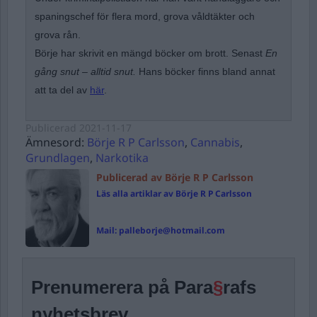
spaningschef för flera mord, grova våldtäkter och
grova rån.
Börje har skrivit en mängd böcker om brott. Senast
En
gång snut – alltid snut.
Hans böcker finns bland annat
att ta del av
här
.
Publicerad
2021-11-17
Ämnesord:
Börje R P Carlsson
,
Cannabis
,
Grundlagen
,
Narkotika
Publicerad av Börje R P Carlsson
Läs alla artiklar av Börje R P Carlsson
Mail:
palleborje@hotmail.com
Prenumerera på Para
§
rafs
nyhetsbrev