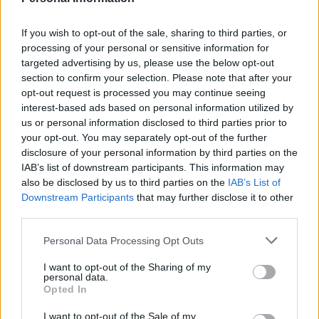
Nu vill jag inte göra gällande att jag är den kloka
människa som omvänder honom men jag dristar
If you wish to opt-out of the sale, sharing to third parties, or
processing of your personal or sensitive information for
mig ...
targeted advertising by us, please use the below opt-out
section to confirm your selection. Please note that after your
Börja prenumerera för att läsa detta innehåll.
opt-out request is processed you may continue seeing
interest-based ads based on personal information utilized by
Starta din prenumeration
här
us or personal information disclosed to third parties prior to
your opt-out. You may separately opt-out of the further
Eller logga in på ditt konto nedan:
disclosure of your personal information by third parties on the
IAB’s list of downstream participants. This information may
also be disclosed by us to third parties on the
IAB’s List of
Downstream Participants
that may further disclose it to other
third parties.
Username or E-mail
Personal Data Processing Opt Outs
I want to opt-out of the Sharing of my
personal data.
Opted In
Password
I want to opt-out of the Sale of my