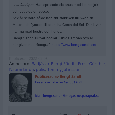
snusfabrique
. Han spetsade sitt snus med lite konjak
och det blev en succé.
Sex år senare sålde han snusfabriken till Swedish
Match och flyttade till spanska Costa del Sol. Där lever
han nu med hustru och hundar.
Bengt Sändh skriver böcker i skilda ämnen och är
hängiven naturfotograf.
https://www.bengtsandh.se/
Publicerad
2022-02-06
Ämnesord:
Badjävlar
,
Bengt Sändh
,
Ernst Günther
,
Naomi Lindh
,
polis
,
Tommy Johnsson
Publicerad av Bengt Sändh
Läs alla artiklar av Bengt Sändh
Mail:
bengt.sandh@magasinetparagraf.se