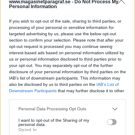
www.magasinetparagraf.se -
Do Not Process My
Personal Information
En söndagsmorgon medan de andra sov hittade
jag, på ett bord, en polisuniform som
If you wish to opt-out of the sale, sharing to third parties, or
processing of your personal or sensitive information for
skådespelaren Tomm...
targeted advertising by us, please use the below opt-out
section to confirm your selection. Please note that after your
Börja prenumerera för att läsa detta innehåll.
opt-out request is processed you may continue seeing
interest-based ads based on personal information utilized by
Starta din prenumeration
här
us or personal information disclosed to third parties prior to
your opt-out. You may separately opt-out of the further
Eller logga in på ditt konto nedan:
disclosure of your personal information by third parties on the
IAB’s list of downstream participants. This information may
also be disclosed by us to third parties on the
IAB’s List of
Downstream Participants
that may further disclose it to other
third parties.
Username or E-mail
Personal Data Processing Opt Outs
I want to opt-out of the Sharing of my
personal data.
Opted In
Password