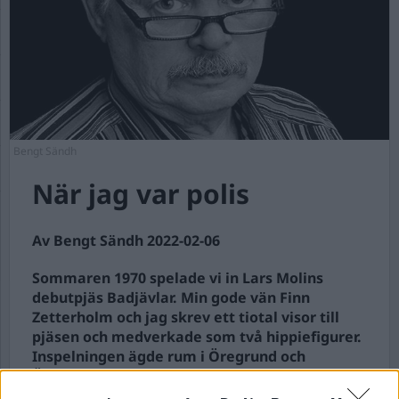
Bengt Sändh
När jag var polis
Av Bengt Sändh 2022-02-06
Sommaren 1970 spelade vi in Lars Molins
debutpjäs Badjävlar. Min gode vän Finn
Zetterholm och jag skrev ett tiotal visor till
pjäsen och medverkade som två hippiefigurer.
Inspelningen ägde rum i Öregrund och
Östhammar och de flesta medverkande bodde
på ett pensionat i sistnämnda stad.