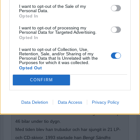
I want to opt-out of the Sale of my
Personal Data.
Opted In
Remember Me
I want to opt-out of processing my
Personal Data for Targeted Advertising.
Opted In
I want to opt-out of Collection, Use,
Forgot Password
Retention, Sale, and/or Sharing of my
Personal Data that Is Unrelated with the
Purposes for which it was collected.
Stöd Para§rafs bevakning av rättssäkerheten
Opted Out
CONFIRM
Bengt Sändh
var ett av de omskrivna
barnhemsbarnen. Han blev med tiden smed. Men
Data Deletion
Data Access
Privacy Policy
enligt polisen hann Bengt innan dess, i unga år, sätta
ett informellt svenskt rekord i bilstölder genom att stjäla
46 bilar under tio dygn.
Med tiden blev han trubadur och har sjungit in 21 LP-
och CD-skivor. 1993 startade han
Bengt Sändhs