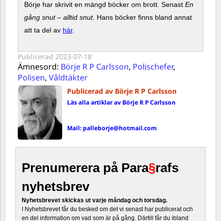
Börje har skrivit en mängd böcker om brott. Senast
En
gång snut – alltid snut.
Hans böcker finns bland annat
att ta del av
här
.
Publicerad
2023-07-18
Ämnesord:
Börje R P Carlsson
,
Polischefer
,
Polisen
,
Våldtäkter
Publicerad av Börje R P Carlsson
Läs alla artiklar av Börje R P Carlsson
Mail:
palleborje@hotmail.com
Prenumerera på Para
§
rafs
nyhetsbrev
Nyhetsbrevet skickas ut varje måndag och torsdag.
I Nyhetsbrevet får du besked om det vi senast har publicerat och
en del information om vad som är på gång. Därtill får du ibland