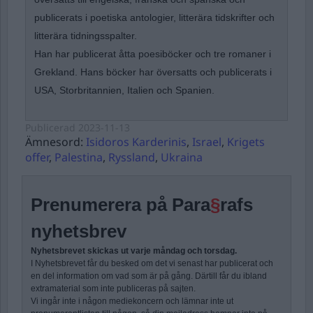
publicerats i poetiska antologier, litterära tidskrifter och
litterära tidningsspalter.
Han har publicerat åtta poesiböcker och tre romaner i
Grekland. Hans böcker har översatts och publicerats i
USA, Storbritannien, Italien och Spanien.
Publicerad
2023-11-13
Ämnesord:
Isidoros Karderinis
,
Israel
,
Krigets
offer
,
Palestina
,
Ryssland
,
Ukraina
Prenumerera på Para
§
rafs
nyhetsbrev
Nyhetsbrevet skickas ut varje måndag och torsdag.
I Nyhetsbrevet får du besked om det vi senast har publicerat och
en del information om vad som är på gång. Därtill får du ibland
extramaterial som inte publiceras på sajten.
Vi ingår inte i någon mediekoncern och lämnar inte ut