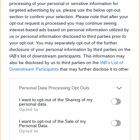
fredens vita duvor flyger inte på den dystra
processing of your personal or sensitive information for
himlen.
targeted advertising by us, please use the below opt-out
section to confirm your selection. Please note that after your
Vem är skyldig till denna tragedi? Är det det
opt-out request is processed you may continue seeing
interest-based ads based on personal information utilized by
israeliska folkets fel? Är det det palestinska
us or personal information disclosed to third parties prior to
folkets...
your opt-out. You may separately opt-out of the further
disclosure of your personal information by third parties on the
Börja prenumerera för att läsa detta innehåll.
IAB’s list of downstream participants. This information may
also be disclosed by us to third parties on the
IAB’s List of
Starta din prenumeration
här
Downstream Participants
that may further disclose it to other
third parties.
Eller logga in på ditt konto nedan:
Personal Data Processing Opt Outs
I want to opt-out of the Sharing of my
personal data.
Opted In
Username or E-mail
I want to opt-out of the Sale of my
Personal Data.
Opted In