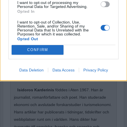
I want to opt-out of processing my
Password
Personal Data for Targeted Advertising.
Opted In
I want to opt-out of Collection, Use,
Remember Me
Retention, Sale, and/or Sharing of my
Personal Data that Is Unrelated with the
Purposes for which it was collected.
Opted Out
CONFIRM
Forgot Password
Stöd Para§rafs bevakning av högerextremismen
Data Deletion
Data Access
Privacy Policy
Isidoros Karderinis
föddes i Aten 1967. Han är
journalist, romanförfattare och poet. Han studerade
ekonomi och avslutade forskarstudier i turismekonomi.
Hans artiklar har publicerats i tidningar, tidskrifter och
webbplatser runt om i världen. Hans dikter har
översatts till engelska, franska och spanska och