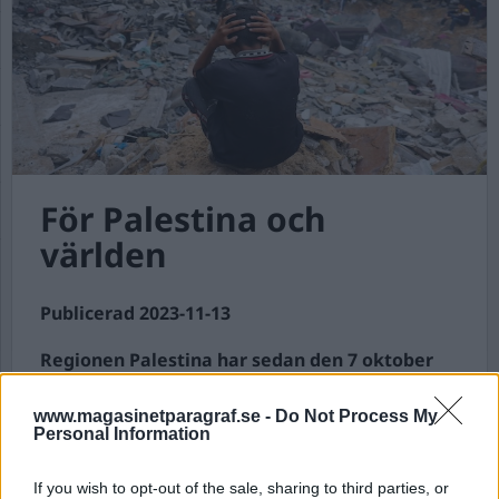
För Palestina och
världen
Publicerad 2023-11-13
Regionen Palestina har sedan den 7 oktober
gått in i ett fruktansvärt krig. Och,
naturligtvis, där har blommorna vissnat och
www.magasinetparagraf.se -
Do Not Process My
solen har försvunnit eftersom mörkret har
Personal Information
kommit, och ungdomarna kan inte sjunga, och
barnen kan inte leka slarvigt på gatorna, och
If you wish to opt-out of the sale, sharing to third parties, or