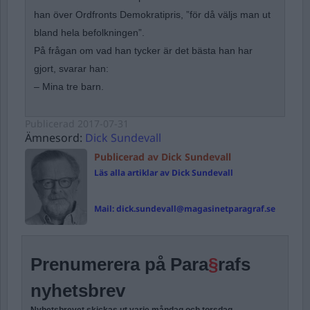
han över Ordfronts Demokratipris, ”för då väljs man ut
bland hela befolkningen”.
På frågan om vad han tycker är det bästa han har
gjort, svarar han:
– Mina tre barn.
Publicerad
2017-07-31
Ämnesord:
Dick Sundevall
Publicerad av Dick Sundevall
Läs alla artiklar av Dick Sundevall
Mail:
dick.sundevall@magasinetparagraf.se
Prenumerera på Para
§
rafs
nyhetsbrev
Nyhetsbrevet skickas ut varje måndag och torsdag.