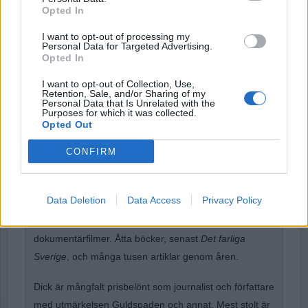
Opted In
I want to opt-out of processing my
Personal Data for Targeted Advertising.
Opted In
Forgot Password
Stöd Para§rafs bevakning av rättssäkerheten
I want to opt-out of Collection, Use,
Retention, Sale, and/or Sharing of my
Personal Data that Is Unrelated with the
Purposes for which it was collected.
Opted Out
Dick Sundevall
är Para§rafs chefredaktör men hans
CONFIRM
krönikor och debattartiklar är inga ledare, utan högst
privata tankar och funderingar.
Data Deletion
Data Access
Privacy Policy
I närmare 40 år har han arbetat med rätts- och
kriminalfrågor. Det har blivit många tv-program och
dokumentärfilmer. Åtta böcker, senast
Det farliga
Sverige
, och många tusen artiklar genom åren.
Dick är mångfalt prisbelönt som journalist och författare
med utmärkelsen Guldspaden och annat. Mest stolt är