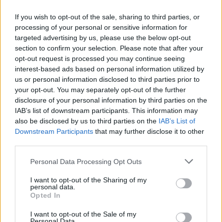
Transportstyrelsen och säkerhetspolisen. Allt...
If you wish to opt-out of the sale, sharing to third parties, or
Börja prenumerera för att läsa detta innehåll.
processing of your personal or sensitive information for
targeted advertising by us, please use the below opt-out
Starta din prenumeration
här
section to confirm your selection. Please note that after your
opt-out request is processed you may continue seeing
interest-based ads based on personal information utilized by
Eller logga in på ditt konto nedan:
us or personal information disclosed to third parties prior to
your opt-out. You may separately opt-out of the further
disclosure of your personal information by third parties on the
IAB’s list of downstream participants. This information may
also be disclosed by us to third parties on the
IAB’s List of
Downstream Participants
that may further disclose it to other
Username or E-mail
third parties.
Personal Data Processing Opt Outs
Password
I want to opt-out of the Sharing of my
personal data.
Opted In
Remember Me
I want to opt-out of the Sale of my
Personal Data.