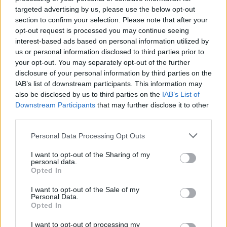
targeted advertising by us, please use the below opt-out
Börja prenumerera för att läsa detta innehåll.
section to confirm your selection. Please note that after your
opt-out request is processed you may continue seeing
Starta din prenumeration
här
interest-based ads based on personal information utilized by
us or personal information disclosed to third parties prior to
Eller logga in på ditt konto nedan:
your opt-out. You may separately opt-out of the further
disclosure of your personal information by third parties on the
IAB’s list of downstream participants. This information may
also be disclosed by us to third parties on the
IAB’s List of
Downstream Participants
that may further disclose it to other
third parties.
Username or E-mail
Personal Data Processing Opt Outs
I want to opt-out of the Sharing of my
Password
personal data.
Opted In
I want to opt-out of the Sale of my
Personal Data.
Remember Me
Opted In
I want to opt-out of processing my