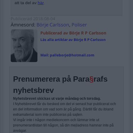
att ta del av
här
.
Publicerad
2018-08-04
Ämnesord:
Börje Carlsson
,
Poliser
Publicerad av Börje R P Carlsson
Läs alla artiklar av Börje R P Carlsson
Mail:
palleborje@hotmail.com
Prenumerera på Para
§
rafs
nyhetsbrev
Nyhetsbrevet skickas ut varje måndag och torsdag.
I Nyhetsbrevet får du besked om det vi senast har publicerat och
en del information om vad som är på gång. Därtill får du ibland
extramaterial som inte publiceras på sajten.
Vi ingår inte i någon mediekoncern och lämnar inte ut
prenumerantlistan till någon, så din mejladress hamnar inte på
avvägar.