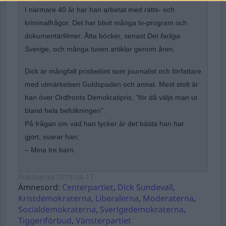
I närmare 40 år har han arbetat med rätts- och
kriminalfrågor. Det har blivit många tv-program och
dokumentärfilmer. Åtta böcker, senast
Det farliga
Sverige
, och många tusen artiklar genom åren.
Dick är mångfalt prisbelönt som journalist och författare
med utmärkelsen Guldspaden och annat. Mest stolt är
han över Ordfronts Demokratipris, ”för då väljs man ut
bland hela befolkningen”.
På frågan om vad han tycker är det bästa han har
gjort, svarar han:
– Mina tre barn.
Publicerad
2019-04-17
Ämnesord:
Centerpartiet
,
Dick Sundevall
,
Kristdemokraterna
,
Liberalerna
,
Moderaterna
,
Socialdemokraterna
,
Sverigedemokraterna
,
Tiggeriförbud
,
Vänsterpartiet