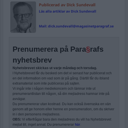
Publicerad av Dick Sundevall
Läs alla artiklar av Dick Sundevall
Mail:
dick.sundevall@magasinetparagraf.se
Prenumerera på Para
§
rafs
nyhetsbrev
Nyhetsbrevet skickas ut varje måndag och torsdag.
I Nyhetsbrevet får du besked om det vi senast har publicerat och
en del information om vad som är på gång. Därtill får du ibland
extramaterial som inte publiceras på sajten.
Vi ingår inte i någon mediekoncern och lämnar inte ut
prenumerantlistan till någon, så din mejladress hamnar inte på
avvägar.
Du prenumererar utan kostnad. Du kan också överraska en vän
genom att ge honom eller henne en prenumeration, om du skriver
in i den personens mejladress.
OBS:
Vi efterfrågar bara den mejladress du vill ha Nyhetsbrevet
mejlat till, inget annat. Du prenumererar
här
.