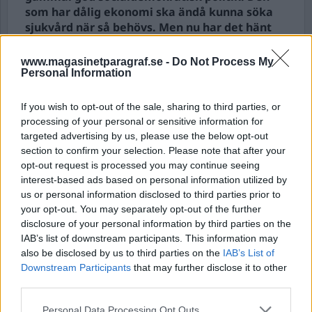
som har dålig ekonomi ska ändå kunna söka
sjukvård när så behövs. Men nu har det hänt
något som skulle få mina föräldrar att rotera i
sina gravar.
www.magasinetparagraf.se -
Do Not Process My
Personal Information
En av kommunerna i Sörmland är Katrineholm.
If you wish to opt-out of the sale, sharing to third parties, or
Ni vet, där vår före detta statsminister Göran
processing of your personal or sensitive information for
Persso...
targeted advertising by us, please use the below opt-out
section to confirm your selection. Please note that after your
Börja prenumerera för att läsa detta innehåll.
opt-out request is processed you may continue seeing
interest-based ads based on personal information utilized by
Starta din prenumeration
här
us or personal information disclosed to third parties prior to
your opt-out. You may separately opt-out of the further
Eller logga in på ditt konto nedan:
disclosure of your personal information by third parties on the
IAB’s list of downstream participants. This information may
also be disclosed by us to third parties on the
IAB’s List of
Downstream Participants
that may further disclose it to other
third parties.
Username or E-mail
Personal Data Processing Opt Outs