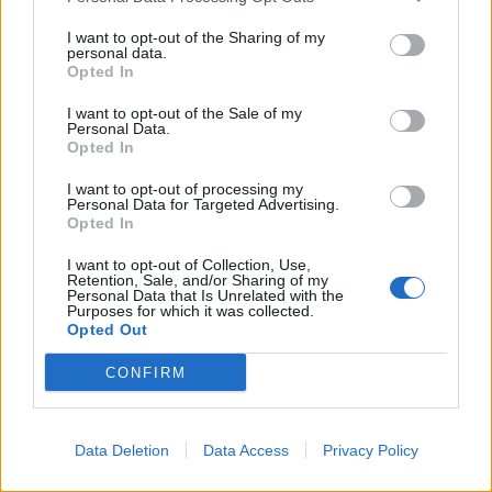
I want to opt-out of the Sharing of my
personal data.
Opted In
Password
I want to opt-out of the Sale of my
Personal Data.
Opted In
Remember Me
I want to opt-out of processing my
Personal Data for Targeted Advertising.
Opted In
I want to opt-out of Collection, Use,
Retention, Sale, and/or Sharing of my
Forgot Password
Personal Data that Is Unrelated with the
Purposes for which it was collected.
Stöd Para§rafs bevakning av rättssäkerheten
Opted Out
CONFIRM
Dick Sundevall
är Para§rafs chefredaktör men hans
krönikor och debattartiklar är inga ledare, utan högst
Data Deletion
Data Access
Privacy Policy
personliga tankar och funderingar.