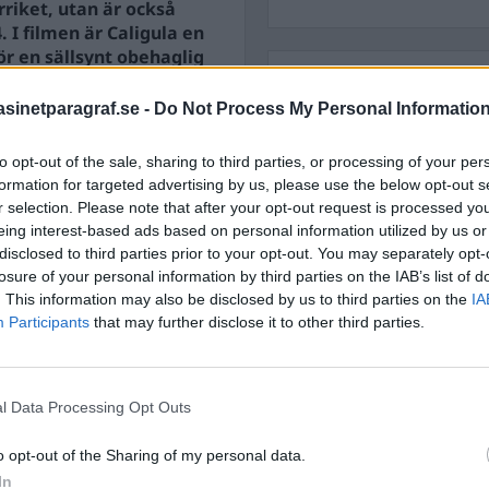
rriket, utan är också
 I filmen är Caligula en
för en sällsynt obehaglig
STÖD OSS
inetparagraf.se -
Do Not Process My Personal Informatio
Stöd Para§rafs bevakning av
le tillbaks till en tid då
to opt-out of the sale, sharing to third parties, or processing of your per
formation for targeted advertising by us, please use the below opt-out s
PRENUMERERA PÅ PARA§R
r selection. Please note that after your opt-out request is processed y
eing interest-based ads based on personal information utilized by us or
disclosed to third parties prior to your opt-out. You may separately opt-
losure of your personal information by third parties on the IAB’s list of
. This information may also be disclosed by us to third parties on the
IA
Participants
that may further disclose it to other third parties.
ÄMNESORD
A
Anders Cardell
Advokat
Magnusson
l Data Processing Opt Outs
Brottslig
Carlsson
Börje R P
o opt-out of the Sharing of my personal data.
Dick Sun
In
Demokrati