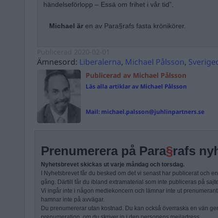
händelseförlopp – Essä om frihet i vår tid”.
Michael är
en av Para§rafs fasta krönikörer.
Publicerad
2020-02-01
Ämnesord:
Liberalerna
,
Michael Pålsson
,
Sverig
Publicerad av Michael Pålsson
Läs alla artiklar av Michael Pålsson
Mail:
michael.palsson@juhlinpartners.se
Prenumerera på Para
§
rafs ny
Nyhetsbrevet skickas ut varje måndag och torsdag.
I Nyhetsbrevet får du besked om det vi senast har publicerat och e
gång. Därtill får du ibland extramaterial som inte publiceras på sajt
Vi ingår inte i någon mediekoncern och lämnar inte ut prenumerantli
hamnar inte på avvägar.
Du prenumererar utan kostnad. Du kan också överraska en vän ge
prenumeration, om du skriver in i den personens mejladress.