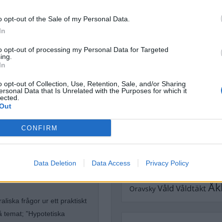
Dömda
Donald Trump
o opt-out of the Sale of my Personal Data.
Fängelse
Förhör
In
Grov m
Jimmie Åkesson
Kokainmå
to opt-out of processing my Personal Data for Targeted
Kriminalvården
ing.
Kri
In
Lagar
Michael Pålss
o opt-out of Collection, Use, Retention, Sale, and/or Sharing
Misshandel
Moderater
ersonal Data that Is Unrelated with the Purposes for which it
lected.
Mordförsök
Nilsson-Lar
Out
Pol
Petter Inedahl
Silventoinen
tremismen
Poliser
CONFIRM
Ricar
Rasism
Rättssäkerhet
Rättstr
Sverigedemokra
Data Deletion
Data Access
Privacy Policy
 expertis inom avtalsrätt och
Ulf Kristersson
Upprättels
 som filosofi i allmänhet.
Åk
Våld
Våldtäkt
Oravsky
raliska frågor ur ett praktiskt
å temat; ”Hypotetiska