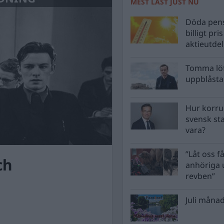
MEST LÄST JUST NU
Döda pens
billigt pri
aktieutde
Tomma löf
uppblåsta 
Hur korru
svensk st
vara?
”Låt oss få
ch
anhöriga u
revben”
Juli månad