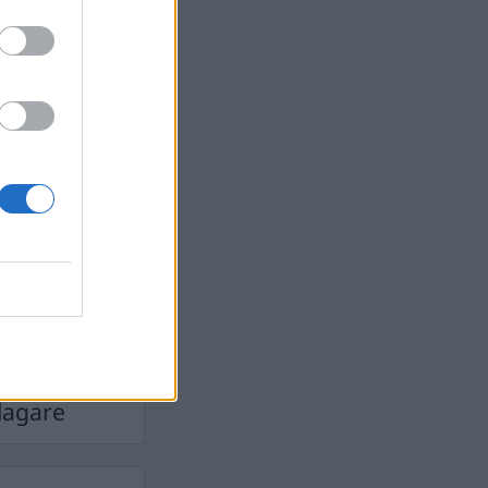
Ebba Busch
isshandel
Israel
let
stdemokraterna
on
Mord
na
ancuent
Nina
isen
d A R Nilsson
ygghet
Rån
Skjutning
terna
Ukraina
Vladimir
e
Vapen
lagare