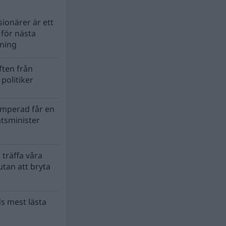
ionärer är ett
s för nästa
lning
ten från
politiker
mperad får en
atsminister
 träffa våra
tan att bryta
s mest lästa