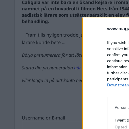
Caligula var inte bara en ökänd kejsare i roma
namnet på en huvudroll i filmen Hets från 1944.
sadistisk lärare som utsätter särskilt en elev 
behandling.
www.magas
Fram tills nyligen trodde jag att ingen människa vil
lärare kunde bete ...
If you wish 
sensitive in
Börja prenumerera för att läsa detta innehåll.
confirm you
continue se
Starta din prenumeration
här
information 
further disc
participants
Eller logga in på ditt konto nedan:
Downstream 
Persona
Username or E-mail
I want t
Opted 