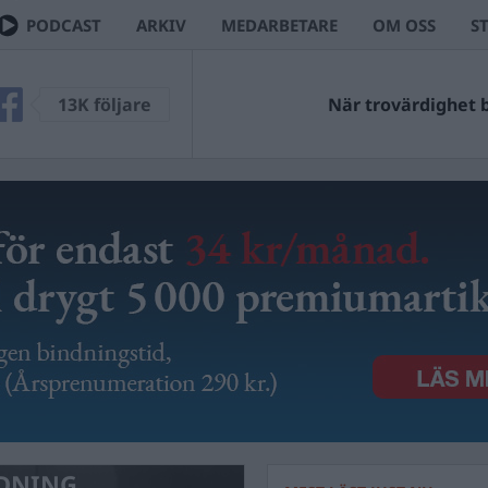
PODCAST
ARKIV
MEDARBETARE
OM OSS
S
13K följare
När trovärdighet bl
DNING