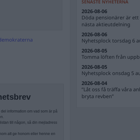
SENASTE NYHETERNA
2026-08-06
Döda pensionärer är ett b
nästa aktieutdelning
2026-08-06
edemokraterna
Nyhetsplock torsdag 6 a
2026-08-05
Tomma löften från uppbl
2026-08-05
Nyhetsplock onsdag 5 a
2026-08-04
”Låt oss få träffa våra a
hetsbrev
bryta revben”
n del information om vad som är på
en.
stan till någon, så din mejladress
nom att ge honom eller henne en