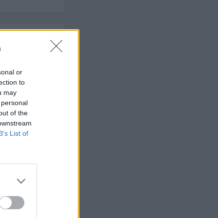
n
 rättssäkerheten
sonal or
ection to
AFS NYHETSBREV
ou may
 personal
out of the
 downstream
B’s List of
ndreas
Börje
het
 Carlsson
devall