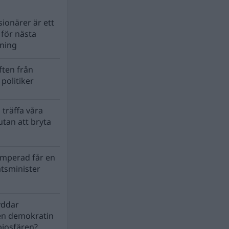
ionärer är ett
s för nästa
lning
ten från
politiker
 träffa våra
tan att bryta
mperad får en
atsminister
yddar
en demokratin
biosfären?