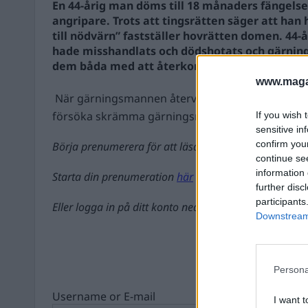
En 44-årig man döms till 18 månaders fängelse
angripare. Trots att tingsrätten säger att han
till nödvärn” fastställer hovrätten domen. 44
hade misshandlats och dödshotats och gärni
dem båda med att återkomma och fortsätta m
www.magas
När gärningsmannen återvände laddade 44-åringe
försöka skrämma gärningsmann...
If you wish 
sensitive in
confirm you
Börja prenumerera för att läsa detta innehåll.
continue se
information 
Starta din prenumeration
här
further disc
participants
Eller logga in på ditt konto nedan:
Downstream 
Persona
Username or E-mail
I want t