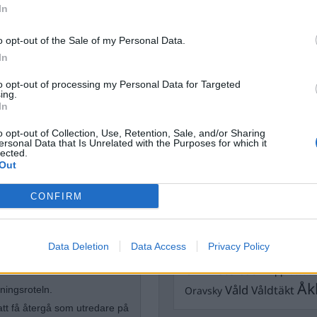
Dick Sun
In
Demokrati
Dömda
o opt-out of the Sale of my Personal Data.
Donald Trump
In
Fängelse
Förhör
Grov m
Jimmie Åkesson
to opt-out of processing my Personal Data for Targeted
Kokainmå
ing.
Kriminalvården
Kri
In
Lagar
Michael Pålss
o opt-out of Collection, Use, Retention, Sale, and/or Sharing
ersonal Data that Is Unrelated with the Purposes for which it
Misshandel
Moderater
lected.
Mordförsök
Out
Nilsson-Lar
Pol
Petter Inedahl
Silventoinen
tremismen
CONFIRM
Poliser
Ricar
Rasism
Rättssäkerhet
Rättstr
Sverigedemokra
Data Deletion
Data Access
Privacy Policy
iminalpolisen arbetat med
Ulf Kristersson
Upprättels
n rotelchef för en rotel med
Åk
Våld
Våldtäkt
Oravsky
ningsroteln.
att få återgå som utredare på