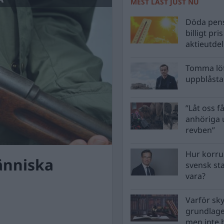
MEST LÄST JUST NU
Döda pens
billigt pri
aktieutde
Tomma löf
uppblåsta 
”Låt oss få
anhöriga u
revben”
Hur korru
änniska
svensk st
vara?
Varför sk
grundlag
men inte 