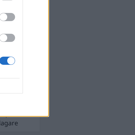
devall
Ebba Busch
isshandel
Israel
let
stdemokraterna
on
Mord
na
ancuent
Nina
isen
d A R Nilsson
ygghet
Rån
Skjutning
terna
Ukraina
Vladimir
e
Vapen
lagare