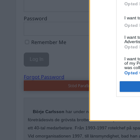
Opted 
Password
I want t
Opted 
I want 
Remember Me
Advertis
Opted 
I want t
of my P
was col
Opted 
Forgot Password
Stöd Para§rafs bevakning av högerex
Börje Carlsson
har under nästan hela sin tid inom kr
företrädesvis de grövsta brotten. Under ett par år var ha
ett 40-tal medarbetare. Från 1993-1997 rotelchef på spa
Vid omorganisationen 1997, till länsmyndighet, bad han 