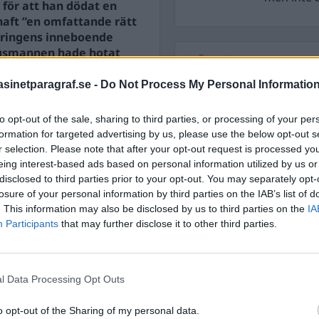
 för att han dödat en
 haft ”en omfattande rätt
-åringens inneboende
ngsmannen hade hotat
STÖD OSS
isshandeln.
inetparagraf.se -
Do Not Process My Personal Informatio
Stöd Para§raf – magasine
högertrolle
n sitt jaktvapen för att
to opt-out of the sale, sharing to third parties, or processing of your per
formation for targeted advertising by us, please use the below opt-out s
r selection. Please note that after your opt-out request is processed y
PRENUMERERA PÅ PARA§R
eing interest-based ads based on personal information utilized by us or
disclosed to third parties prior to your opt-out. You may separately opt-
losure of your personal information by third parties on the IAB’s list of
. This information may also be disclosed by us to third parties on the
IA
Participants
that may further disclose it to other third parties.
ÄMNESORD
A
Anders Cardell
Advokat
l Data Processing Opt Outs
Magnusson
Brottslig
Carlsson
Börje R P
o opt-out of the Sharing of my personal data.