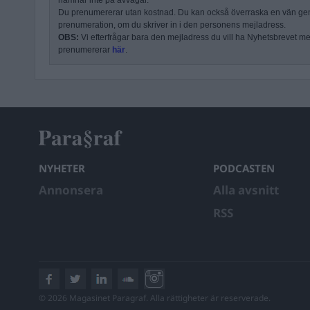
hamnar inte på avvägar.
Du prenumererar utan kostnad. Du kan också överraska en vän ge
prenumeration, om du skriver in i den personens mejladress.
OBS:
Vi efterfrågar bara den mejladress du vill ha Nyhetsbrevet mejl
prenumererar
här
.
NYHETER
PODCASTEN
Annonsera
Alla avsnitt
RSS
© 2026 Magasinet Paragraf. Alla rättigheter är reserverade.