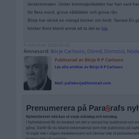
länskriminalen. Under kriminalpolistiden har han varit 
för flera mord, grova våldtäkter och grova rån.
Börje har skrivit en mängd böcker om brott. Senast
En gå
böcker finns bland annat att ta del av
här
.
Publicerad
2020-05-02
Ämnesord:
Börje Carlsson
,
Dömd
,
Domstol
,
Nödv
Publicerad av Börje R P Carlsson
Läs alla artiklar av Börje R P Carlsson
Mail:
palleborje@hotmail.com
Prenumerera på Para
§
rafs ny
Nyhetsbrevet skickas ut varje måndag och torsdag.
I Nyhetsbrevet får du besked om det vi senast har publicerat och e
gång. Därtill får du ibland extramaterial som inte publiceras på sajt
Vi ingår inte i någon mediekoncern och lämnar inte ut prenumerantli