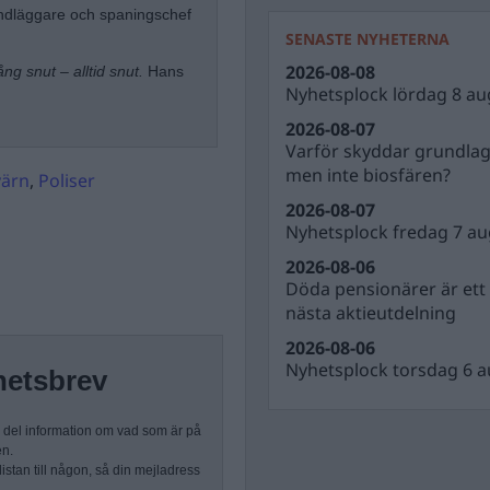
handläggare och spaningschef
SENASTE NYHETERNA
2026-08-08
ng snut – alltid snut.
Hans
Nyhetsplock lördag 8 au
2026-08-07
Varför skyddar grundla
men inte biosfären?
ärn
,
Poliser
2026-08-07
Nyhetsplock fredag 7 au
2026-08-06
Döda pensionärer är ett b
nästa aktieutdelning
2026-08-06
Nyhetsplock torsdag 6 a
hetsbrev
n del information om vad som är på
en.
stan till någon, så din mejladress