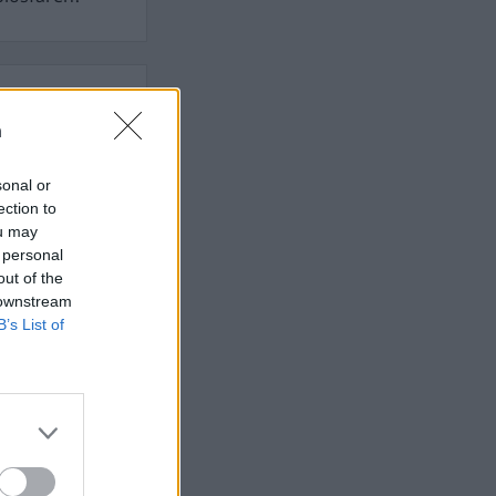
n
t som hatas av
n
sonal or
ection to
ou may
AFS NYHETSBREV
 personal
out of the
 downstream
B’s List of
ndreas
Börje
het
 Carlsson