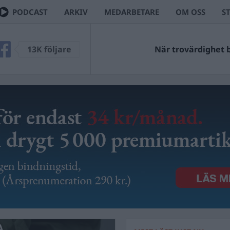
PODCAST
ARKIV
MEDARBETARE
OM OSS
S
13K följare
När trovärdighet bl
A