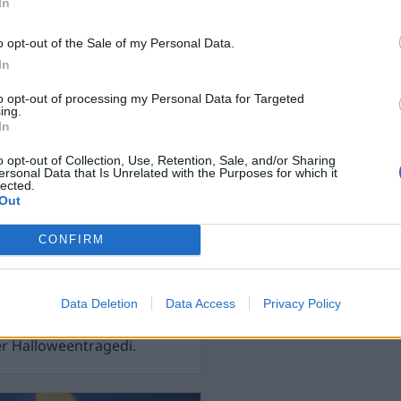
In
o opt-out of the Sale of my Personal Data.
In
h rättsstaten
to opt-out of processing my Personal Data for Targeted
ing.
In
er tanke, men vi måste våga
o opt-out of Collection, Use, Retention, Sale, and/or Sharing
 oftare blir det fel hos
ersonal Data that Is Unrelated with the Purposes for which it
lected.
Out
CONFIRM
tober 2024
rtstyrelsen vill stoppa
Data Deletion
Data Access
Privacy Policy
r Sveriges modernaste
rtecken att stämma Netflix
er Halloweentragedi.