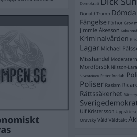
Dick Sun
Demokrati
Dömda
Donald Trump
Fängelse
Förhör
Grov m
Jimmie Åkesson
Kokainmå
Kriminalvården
Kri
Lagar
Michael Pålss
Misshandel
Moderater
Mordförsök
Nilsson-Lar
Pol
Petter Inedahl
Silventoinen
Poliser
Ricar
Rasism
Rättssäkerhet
Rättstr
Sverigedemokra
Ulf Kristersson
Upprättels
konomiskt
Åk
Våld
Våldtäkt
Oravsky
vas