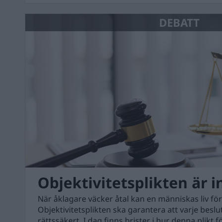
DEBATT
Objektivitetsplikten är in
När åklagare väcker åtal kan en människas liv fö
Objektivitetsplikten ska garantera att varje beslu
rättssäkert. I dag finns brister i hur denna plikt f