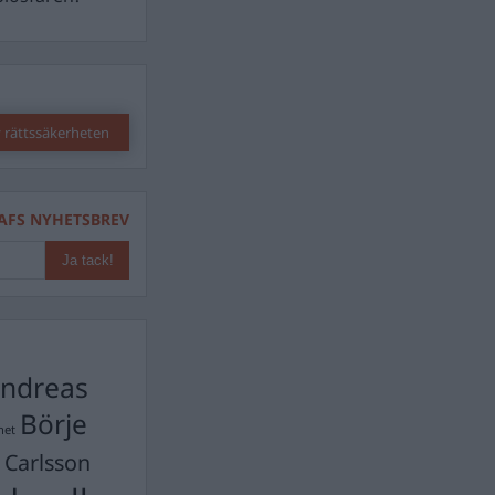
 rättssäkerheten
AFS NYHETSBREV
ndreas
Börje
het
 Carlsson