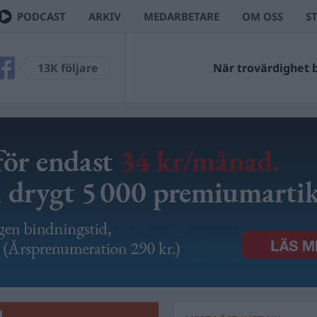
PODCAST
ARKIV
MEDARBETARE
OM OSS
S
V
13K följare
Ingen kan väl ha missa
L