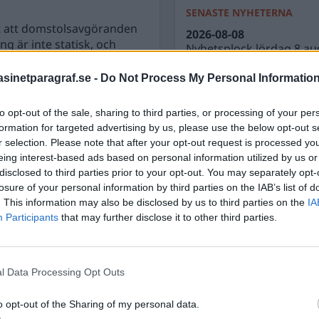
SENASTE NYHETERNA
gt att domstolsavgöranden
2026-08-08
ng är inte statisk, och
Nyhetsplock lördag 8 au
mhällsutvecklingen. Men
2026-08-07
stället använder
inetparagraf.se -
Do Not Process My Personal Informatio
Varför skyddar grundla
venserna av en fällande
men inte biosfären?
tsstatens kärna.
to opt-out of the sale, sharing to third parties, or processing of your per
2026-08-07
formation for targeted advertising by us, please use the below opt-out s
Nyhetsplock fredag 7 au
r selection. Please note that after your opt-out request is processed y
eing interest-based ads based on personal information utilized by us or
2026-08-06
disclosed to third parties prior to your opt-out. You may separately opt-
Döda pensionärer är ett b
losure of your personal information by third parties on the IAB’s list of
nästa aktieutdelning
. This information may also be disclosed by us to third parties on the
IA
2026-08-06
Participants
that may further disclose it to other third parties.
Nyhetsplock torsdag 6 a
l Data Processing Opt Outs
o opt-out of the Sharing of my personal data.