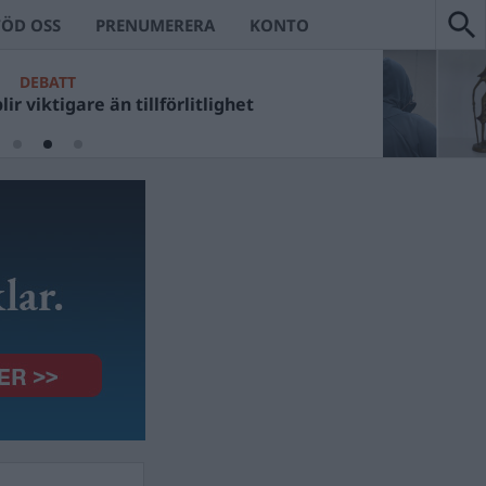
TÖD OSS
PRENUMERERA
KONTO
ECKANS VÄRSTA
t Ulf Kristerssons fotosessioner?