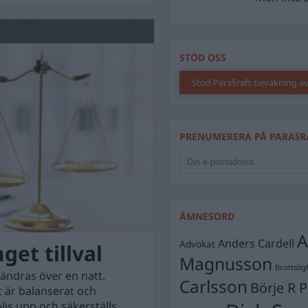
STÖD OSS
Stöd Para§rafs bevakning av
PRENUMERERA PÅ PARA§R
ÄMNESORD
A
Anders Cardell
Advokat
get tillval
Magnusson
Brottslig
rändras över en natt.
Carlsson
Börje R P
t är balanserat och
öljs upp och säkerställs.