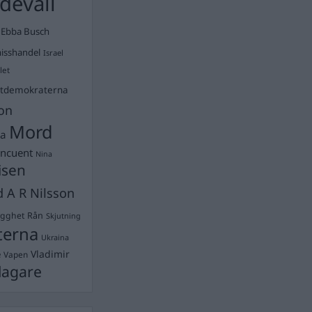
devall
Ebba Busch
isshandel
Israel
let
stdemokraterna
on
Mord
na
ancuent
Nina
isen
d A R Nilsson
ygghet
Rån
Skjutning
terna
Ukraina
Vladimir
e
Vapen
lagare