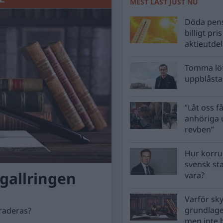
MEST LÄST JUST NU
Döda pens
billigt pri
aktieutde
Tomma löf
uppblåsta 
”Låt oss få
anhöriga u
revben”
Hur korru
svensk st
gallringen
vara?
Varför sk
grundlag
raderas?
men inte 