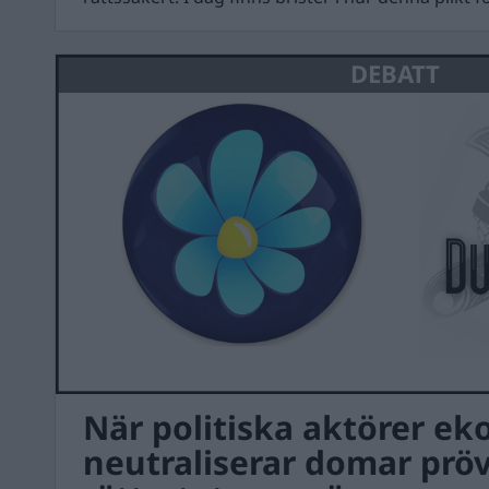
DEBATT
När politiska aktörer e
neutraliserar domar prö