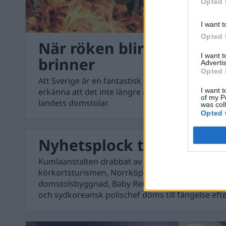
Opted 
I want t
Opted 
När röken blir till eld oc
I want 
brinner
Advertis
Opted 
Att Sverige är en fantastisk rättsstat är en vack
I want t
erkänna att det inte längre är hela sanningen. Allt
of my P
landets domstolar.
was col
Opted 
Nyhetsplock tisdag 1 ok
Kumlaanstalten drabbat av skabbutbrott, Transpo
körkortsturismen, Norrköpings nya tingsrätt bli
domstolsbyggnad, Baby Reindeer-stalker ges kla
och sydkoreansk polischef döms till fängelse eft