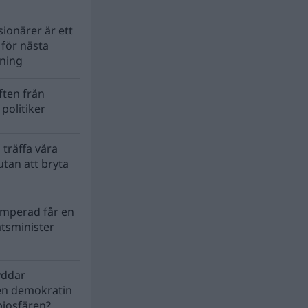
ionärer är ett
s för nästa
lning
ten från
politiker
 träffa våra
tan att bryta
mperad får en
atsminister
yddar
en demokratin
biosfären?