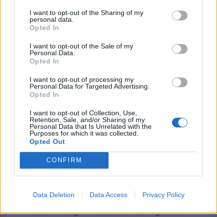
vård som andra medborgare.
I want to opt-out of the Sharing of my
personal data.
Vårdenheter får inte byggas upp inom
Opted In
Kriminalvården. Insatser mot återfall i brott är
I want to opt-out of the Sale of my
skol- och yrkesutbildning, att motivera
Personal Data.
missbrukare till vård, låta kvinnomisshandlare
Opted In
och sexualförbrytare lära sig vilka mekanismer
I want to opt-out of processing my
som orsakar brotten och förändra dem.
Personal Data for Targeted Advertising.
Opted In
Återfall i brott ökar inte. Återfallen har sjunkit
från 42 procent år 1999 till 21 procent 2021.
I want to opt-out of Collection, Use,
Retention, Sale, and/or Sharing of my
Endast två av hundra dömda sexualbrottslingar
Personal Data that Is Unrelated with the
Purposes for which it was collected.
återföll i våldtäkt tre år efter frigivningen.
Opted Out
Påstående 6.
Stoppa den ökande
CONFIRM
brottsligheten med längre straff. Inkapacitera
gängbrottslingar
Data Deletion
Data Access
Privacy Policy
Antalet fängelsestraff tycks inte påverka
brottsutvecklingen i ett samhälle. Längre