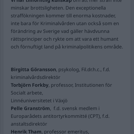
Vi har tillförlitlig kunskap
om att mer straff inte
minskar brottsligheten
. Den exceptionella
straffökningen kommer till enorma kostnader,
inte bara för Kriminalvården utan också som en
förändring av Sverige vad gäller hävdvunna
rättsprinciper och rykte om att vara ett humant
och förnuftigt land på kriminalpolitikens område.
Birgitta Göransson
, psykolog, Fil.dr.h.c., f.d.
kriminalvårdsdirektör
Torbjörn Forkby
, professor, Institutionen för
Socialt arbete,
Linnéuniversitetet i Växjö
Pelle Granström
, f.d. svensk medlem i
Europarådets antitortyrkommitté (CPT), f.d.
anstaltsdirektör
Henrik Tham
, professor emeritus,