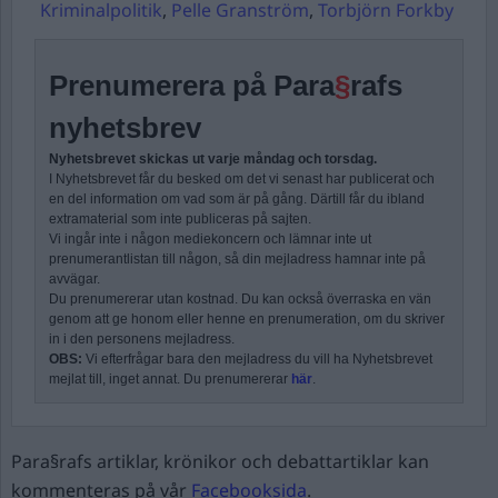
Kriminalpolitik
,
Pelle Granström
,
Torbjörn Forkby
Prenumerera på Para
§
rafs
nyhetsbrev
Nyhetsbrevet skickas ut varje måndag och torsdag.
I Nyhetsbrevet får du besked om det vi senast har publicerat och
en del information om vad som är på gång. Därtill får du ibland
extramaterial som inte publiceras på sajten.
Vi ingår inte i någon mediekoncern och lämnar inte ut
prenumerantlistan till någon, så din mejladress hamnar inte på
avvägar.
Du prenumererar utan kostnad. Du kan också överraska en vän
genom att ge honom eller henne en prenumeration, om du skriver
in i den personens mejladress.
OBS:
Vi efterfrågar bara den mejladress du vill ha Nyhetsbrevet
mejlat till, inget annat. Du prenumererar
här
.
Para§rafs artiklar, krönikor och debattartiklar kan
kommenteras på vår
Facebooksida
.