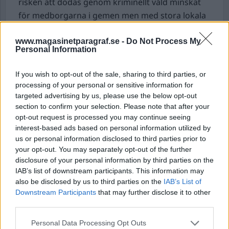
risken att dödas genom kriminellt våld minskat
för medborgarna i gemen men med stora lokala
och regionala skillnader.
www.magasinetparagraf.se -
Do Not Process My
Personal Information
Påstående 5.
Målet för kriminalpolitiken ska
inte vara att vårda fångar utan att straffa
If you wish to opt-out of the sale, sharing to third parties, or
Målet för svensk kriminalpolitik sedan 1990-talet
processing of your personal or sensitive information for
är att minska brottsligheten och öka tryggheten.
targeted advertising by us, please use the below opt-out
Kriminalvårdens primära uppdrag har aldrig varit
section to confirm your selection. Please note that after your
opt-out request is processed you may continue seeing
att vårda fångar.
interest-based ads based on personal information utilized by
Uppdraget har alltid varit att verkställa straff på
us or personal information disclosed to third parties prior to
ett rättssäkert sätt (”och med aktning för
your opt-out. You may separately opt-out of the further
människovärdet” angavs efter andra
disclosure of your personal information by third parties on the
IAB’s list of downstream participants. This information may
världskriget).
also be disclosed by us to third parties on the
IAB’s List of
Samtidigt ska Kriminalvården arbeta för att
Downstream Participants
that may further disclose it to other
minska återfall i brott. Alla insatser för att minska
third parties.
återfall i brott ska ske inom straffets ram. Om
Personal Data Processing Opt Outs
vårdbehov finns har alla dömda rätt till samma