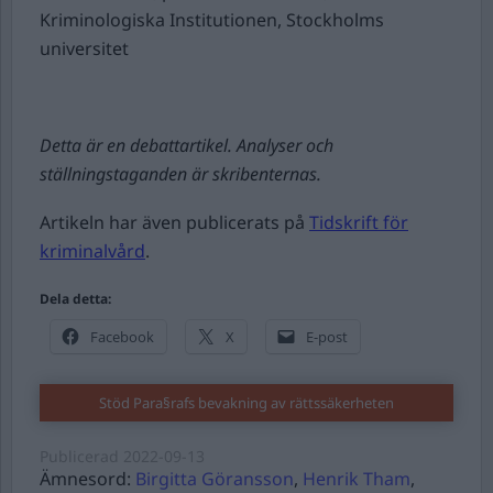
Kriminologiska Institutionen, Stockholms
universitet
Detta är en debattartikel. Analyser och
ställningstaganden är skribenternas.
Artikeln har även publicerats på
Tidskrift för
kriminalvård
.
Dela detta:
Facebook
X
E-post
Stöd Para§rafs bevakning av rättssäkerheten
Publicerad
2022-09-13
Ämnesord:
Birgitta Göransson
,
Henrik Tham
,