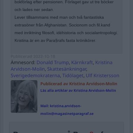
bokförlag efter pensionen. Förlaget gav ut tre böcker
och lades ner sedan.
Lever tillsammans med man och två fantastiska
extrasöner från Afghanistan. Socionom och fil.kand
med inriktning filosofi, idéhistoria och socialantropologi.
Kristina är en av Para§rafs fasta krönikörer.
Publicerad
2022-10-18
Ämnesord:
Donald Trump
,
Kärnkraft
,
Kristina
Arvidson-Molin
,
Skattesänkningar
,
Sverigedemokraterna
,
Tidölaget
,
Ulf Kristersson
Publicerad av Kristina Arvidson-Molin
Läs alla artiklar av Kristina Arvidson-Molin
Mail:
kristina.arvidson-
molin@magasinetparagraf.se