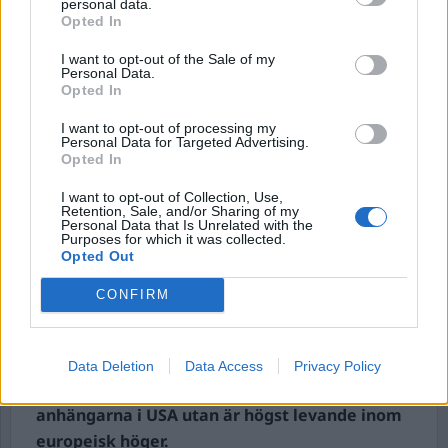
personal data.
kärnkraften är finansierad. Observera att det är
Opted In
skatt på kapital de talar om, med början ISK.
I want to opt-out of the Sale of my
Personal Data.
Opted In
När allt är avreglerat och vi inte längre betalar
någon skatt på kapital, då har vi inte längre så
I want to opt-out of processing my
Personal Data for Targeted Advertising.
mycket att bestämma över och staten kan
Opted In
minskas betydligt.
I want to opt-out of Collection, Use,
Retention, Sale, and/or Sharing of my
Då det mesta beslutas i företagens
Personal Data that Is Unrelated with the
sammanträdesrum så behöver vi heller inte ha så
Purposes for which it was collected.
Opted Out
mycket regler för mänskliga rättigheter och
demokratiska processer. Det räcker med några
CONFIRM
ledare som meriterar sig för att leda landet.
Staten skall bestämma så lite som möjligt,
Data Deletion
Data Access
Privacy Policy
den åsikten finns inte bara bland Trump-
anhängarna i USA utan är högst levande inom
europeisk höger.