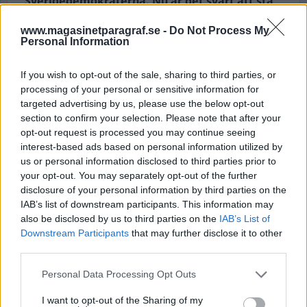
Sverigedemokraterna. Nu är det svårt att stå
emot tanken att den liberala tidningen vill
www.magasinetparagraf.se -
Do Not Process My
kratta manegen för ännu hårdare tag.
Personal Information
Ett troligt framtidsscenario är att alla de hårdare
If you wish to opt-out of the sale, sharing to third parties, or
tag som föreslås i dag inte kommer att förbättra
processing of your personal or sensitive information for
vare sig brottsstatistiken eller integrationen. Och
targeted advertising by us, please use the below opt-out
section to confirm your selection. Please note that after your
då återstår bara ännu hårdare tag.
opt-out request is processed you may continue seeing
interest-based ads based on personal information utilized by
Detta kan många statsvetare och forskare skönja
us or personal information disclosed to third parties prior to
redan i dag. Kanske också Ulf Kristersson. I
your opt-out. You may separately opt-out of the further
regeringsförklaringen håller han fram att det
disclosure of your personal information by third parties on the
kanske inte går så lätt som det var tänkt.
IAB’s list of downstream participants. This information may
also be disclosed by us to third parties on the
IAB’s List of
Vad är det för ytterligare avregleringar
som
Downstream Participants
that may further disclose it to other
third parties.
högern skulle kunna ivra för? Krigsindustrin?
Vattentillförseln? Vapenlagar? Jo, nog har vi sett
Personal Data Processing Opt Outs
sådana förslag. Och de stora
I want to opt-out of the Sharing of my
skattesänkningarna? De kommer, när väl