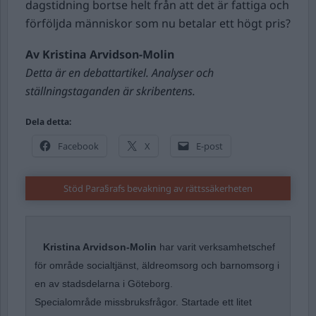
dagstidning bortse helt från att det är fattiga och
förföljda människor som nu betalar ett högt pris?
Av Kristina Arvidson-Molin
Detta är en debattartikel. Analyser och
ställningstaganden är skribentens.
Dela detta:
Facebook
X
E-post
Stöd Para§rafs bevakning av rättssäkerheten
Kristina Arvidson-Molin
har varit verksamhetschef
för område socialtjänst, äldreomsorg och barnomsorg i
en av stadsdelarna i Göteborg.
Specialområde missbruksfrågor. Startade ett litet