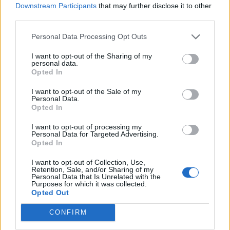
tillåtit åtalen att fortsätta, även efter att man känt
Downstream Participants
that may further disclose it to other
till problemen med programvaran.
third parties.
Personal Data Processing Opt Outs
Det världsberömda konstverket ”Mona Lisa”
har vandaliserats, rapporterar
Le Parisien
.
I want to opt-out of the Sharing of my
personal data.
På söndagsmorgonen kastade två kvinnliga
Opted In
klimataktivister soppa över tavlan.
I want to opt-out of the Sale of my
Tavlan som är målad av Leonardo Davinci hänger
Personal Data.
på Louvren i Paris. Konstverket skyddas av glas.
Opted In
I want to opt-out of processing my
Greps med tolv kilo knark.
En 25-årig man i
Personal Data for Targeted Advertising.
Göteborg ertappades med tolv kilo amfetamin i
Opted In
en väska. Nu döms han till fem år och fyra
I want to opt-out of Collection, Use,
månaders fängelse för grovt narkotikabrott,
Retention, Sale, and/or Sharing of my
Personal Data that Is Unrelated with the
skriver
Göteborgs-Posten
.
Purposes for which it was collected.
Opted Out
Mannen greps i augusti när han till synes
stressad letade efter en adress i ett område i
CONFIRM
Lövgärdet. I väskan han bar låg åtta bruna