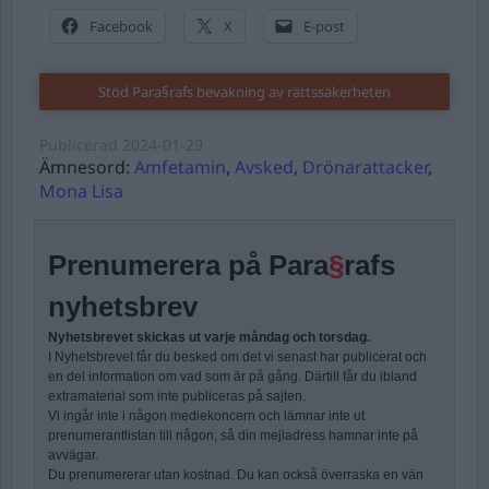
Facebook
X
E-post
Stöd Para§rafs bevakning av rättssäkerheten
Publicerad
2024-01-29
Ämnesord:
Amfetamin
,
Avsked
,
Drönarattacker
,
Mona Lisa
Prenumerera på Para
§
rafs
nyhetsbrev
Nyhetsbrevet skickas ut varje måndag och torsdag.
I Nyhetsbrevet får du besked om det vi senast har publicerat och
en del information om vad som är på gång. Därtill får du ibland
extramaterial som inte publiceras på sajten.
Vi ingår inte i någon mediekoncern och lämnar inte ut
prenumerantlistan till någon, så din mejladress hamnar inte på
avvägar.
Du prenumererar utan kostnad. Du kan också överraska en vän