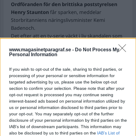
Ordföranden för den brittiska poststyrelsen
Henry Staunton
får sparken, meddelar
Storbritanniens näringslivsminister Kemi
Badenoch.
Det efter att en tv-serie väckt i liv skandalen som
pågick mellan 1999–2015 då hundratals
www.magasinetparagraf.se -
Do Not Process My
postanställda i Storbritannien anklagades för
Personal Information
stöld sedan stora summor pengar påstods ha
försvunnit från kontoren. Orsaken var i själva
If you wish to opt-out of the sale, sharing to third parties, or
verket ett it-fel.
processing of your personal or sensitive information for
targeted advertising by us, please use the below opt-out
Trots att Staunton bara suttit som ordförande
section to confirm your selection. Please note that after your
för posten sedan 2022 får han ändå gå.
opt-out request is processed you may continue seeing
– Vi hade ett samtal och kom överens om att det
interest-based ads based on personal information utilized by
var bättre att posten fick ett nytt ledarskap som
us or personal information disclosed to third parties prior to
your opt-out. You may separately opt-out of the further
blickar framåt, säger Badenoch till Sky News.
disclosure of your personal information by third parties on the
Det har riktats stark kritik mot bland annat den
IAB’s list of downstream participants. This information may
tidigare postchefen Paula Vennells för att ha
also be disclosed by us to third parties on the
IAB’s List of