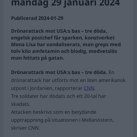
måndag 29 januari 2024
Publicerad 2024-01-29
Drönarattack mot USA:s bas – tre döda,
engelsk postchef får sparken, konstverket
Mona Lisa har vandaliserats, man greps med
tolv kilo amfetamin och blodig, medvetslös
man hittats på gatan.
Drönarattack mot USA:s bas – tre döda.
En
drönarattack har utförts mot en liten amerikansk
utpost i Jordanien, rapporterar
CNN
.
Tre soldater har dödats och ett 20-tal har
skadats.
Attacken beskrivs som en betydande
upptrappning på situationen i Mellanöstern,
skriver CNN.