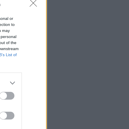
n
sonal or
ection to
ou may
 högerextremismen
 personal
out of the
 downstream
B’s List of
AFS NYHETSBREV
ndreas
Börje
het
 Carlsson