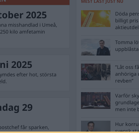
MEST LÄST JUST NU
tober 2025
Döda pens
billigt pri
nna misshandlad i Umeå,
aktieutde
 250 kilo amfetamin
Tomma löf
uppblåsta 
ni 2025
”Låt oss få
anhöriga u
rymdes efter hot, största
revben”
eld.
Varför sk
grundlag
dag 29
men inte 
Hur korru
postchef får sparken,
svensk st
eps med tolv kilo
vara?