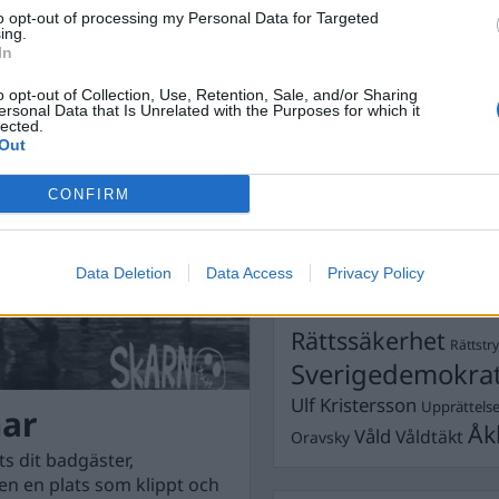
Dick Sun
Demokrati
to opt-out of processing my Personal Data for Targeted
ing.
Dömda
Donald Trump
In
Fängelse
Förhör
Grov m
o opt-out of Collection, Use, Retention, Sale, and/or Sharing
Jimmie Åkesson
ersonal Data that Is Unrelated with the Purposes for which it
Kokainmå
lected.
Kriminalvården
Kri
Out
Lagar
Michael Pålss
CONFIRM
Misshandel
Moderater
Mordförsök
Nilsson-Lar
Pol
Data Deletion
Data Access
Privacy Policy
Petter Inedahl
Silventoinen
Poliser
Ricar
Rasism
Rättssäkerhet
Rättstr
Sverigedemokra
Ulf Kristersson
Upprättels
ar
Åk
Våld
Våldtäkt
Oravsky
 dit badgäster,
ven en plats som klippt och