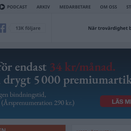
PODCAST
ARKIV
MEDARBETARE
OM OSS
S
13K följare
När trovärdighet bl
IN