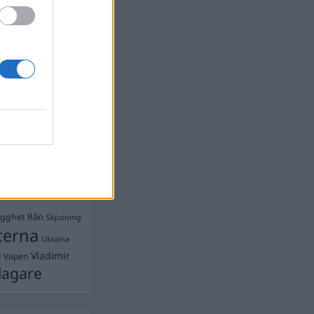
devall
Ebba Busch
isshandel
Israel
let
stdemokraterna
on
Mord
na
ancuent
Nina
isen
d A R Nilsson
ygghet
Rån
Skjutning
terna
Ukraina
Vladimir
e
Vapen
lagare