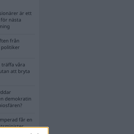
ionärer är ett
s för nästa
lning
ten från
politiker
 träffa våra
tan att bryta
yddar
en demokratin
biosfären?
mperad får en
atsminister