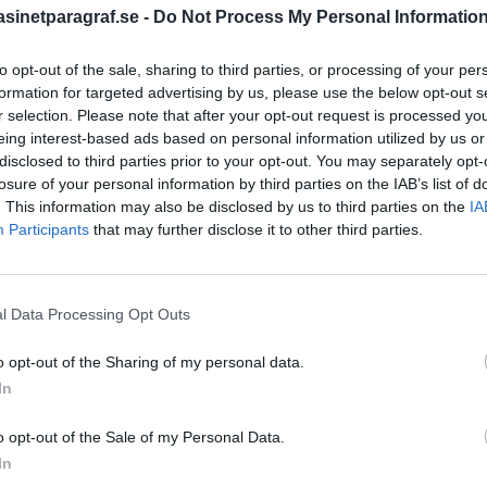
å gatan.
inetparagraf.se -
Do Not Process My Personal Informatio
to opt-out of the sale, sharing to third parties, or processing of your per
ag 6 oktober
STÖD OSS
formation for targeted advertising by us, please use the below opt-out s
r selection. Please note that after your opt-out request is processed y
Stöd Para§rafs bevakning av
eing interest-based ads based on personal information utilized by us or
disclosed to third parties prior to your opt-out. You may separately opt-
talas för narkotika värt
losure of your personal information by third parties on the IAB’s list of
lk rann ut, gömde fem kilo
. This information may also be disclosed by us to third parties on the
IA
mordplaner på drottningen
PRENUMERERA PÅ PARA§R
Participants
that may further disclose it to other third parties.
l Data Processing Opt Outs
g 19 april
ÄMNESORD
o opt-out of the Sharing of my personal data.
A
Anders Cardell
Advokat
In
a blir skyddad titel,
Magnusson
tamin i blodet skyller på
Brottslig
o opt-out of the Sale of my Personal Data.
Carlsson
e kidnapparen i Danmark
Börje R P
In