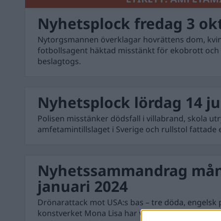
Nyhetsplock fredag 3 ok
Nytorgsmannen överklagar hovrättens dom, kvi
fotbollsagent häktad misstänkt för ekobrott och
beslagtogs.
Nyhetsplock lördag 14 ju
Polisen misstänker dödsfall i villabrand, skola ut
amfetamintillslaget i Sverige och rullstol fattade 
Nyhetssammandrag mån
januari 2024
Drönarattack mot USA:s bas – tre döda, engelsk 
konstverket Mona Lisa har vandaliserats, man gr