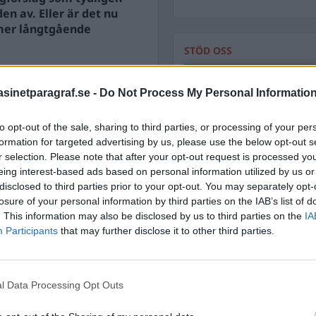
en av. Eller är det nu
t mer långtgående
STÖD OSS
 missförstått hela
Stöd Para§rafs bevakning av
inetparagraf.se -
Do Not Process My Personal Informatio
to opt-out of the sale, sharing to third parties, or processing of your per
PRENUMERERA PÅ PARA§R
formation for targeted advertising by us, please use the below opt-out s
r selection. Please note that after your opt-out request is processed y
eing interest-based ads based on personal information utilized by us or
disclosed to third parties prior to your opt-out. You may separately opt-
losure of your personal information by third parties on the IAB’s list of
ÄMNESORD
. This information may also be disclosed by us to third parties on the
IA
Participants
that may further disclose it to other third parties.
A
Anders Cardell
Advokat
Magnusson
Brottslig
Carlsson
Börje R P
l Data Processing Opt Outs
Dick Sun
Demokrati