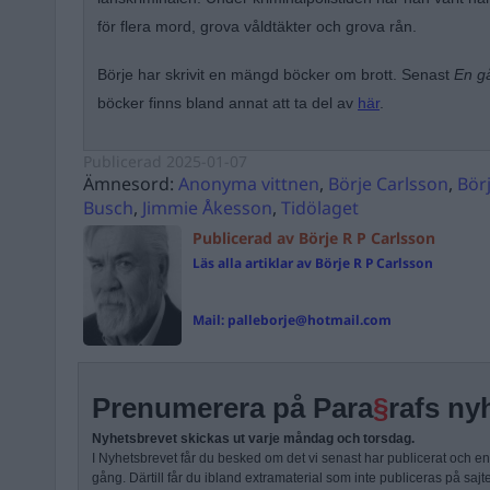
för flera mord, grova våldtäkter och grova rån.
Börje har skrivit en mängd böcker om brott. Senast
En gå
böcker finns bland annat att ta del av
här
.
Publicerad
2025-01-07
Ämnesord:
Anonyma vittnen
,
Börje Carlsson
,
Bör
Busch
,
Jimmie Åkesson
,
Tidölaget
Publicerad av Börje R P Carlsson
Läs alla artiklar av Börje R P Carlsson
Mail:
palleborje@hotmail.com
Prenumerera på Para
§
rafs ny
Nyhetsbrevet skickas ut varje måndag och torsdag.
I Nyhetsbrevet får du besked om det vi senast har publicerat och e
gång. Därtill får du ibland extramaterial som inte publiceras på sajt