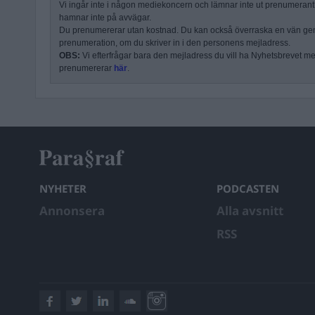
Vi ingår inte i någon mediekoncern och lämnar inte ut prenumerantli
hamnar inte på avvägar.
Du prenumererar utan kostnad. Du kan också överraska en vän ge
prenumeration, om du skriver in i den personens mejladress.
OBS:
Vi efterfrågar bara den mejladress du vill ha Nyhetsbrevet mejl
prenumererar
här
.
NYHETER
PODCASTEN
Annonsera
Alla avsnitt
RSS