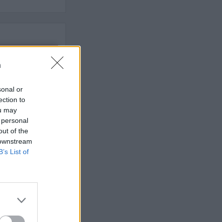
 högerextremismen
n
sonal or
AFS NYHETSBREV
ection to
ou may
 personal
out of the
 downstream
B’s List of
ndreas
Börje
het
 Carlsson
devall