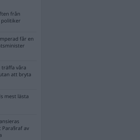
ten från
politiker
mperad får en
atsminister
 träffa våra
tan att bryta
s mest lästa
nansieras
 Para§raf av
a