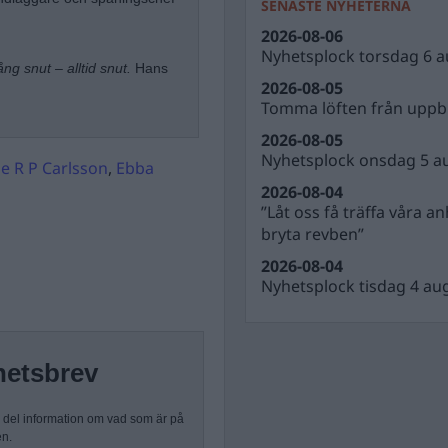
SENASTE NYHETERNA
2026-08-06
Nyhetsplock torsdag 6 a
ng snut – alltid snut.
Hans
2026-08-05
Tomma löften från uppbl
2026-08-05
Nyhetsplock onsdag 5 a
je R P Carlsson
,
Ebba
2026-08-04
”Låt oss få träffa våra a
bryta revben”
2026-08-04
Nyhetsplock tisdag 4 au
hetsbrev
n del information om vad som är på
en.