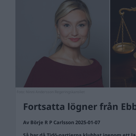
Foto: Ninni Andersson Regeringskansliet
Fortsatta lögner från Eb
Av Börje R P Carlsson 2025-01-07
Så har då Tidö-partierna klubbat igenom ett l