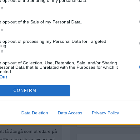
o opt-out of the Sharing of my personal data.
Dömda
In
Donald Trump
Fängelse
Förhör
Grov m
o opt-out of the Sale of my Personal Data.
Jimmie Åkesson
Kokainmå
In
Kriminalvården
Kri
to opt-out of processing my Personal Data for Targeted
Lagar
Michael Pålss
ing.
In
Misshandel
Moderater
o opt-out of Collection, Use, Retention, Sale, and/or Sharing
Mordförsök
Nilsson-Lar
ersonal Data that Is Unrelated with the Purposes for which it
Pol
lected.
Petter Inedahl
Silventoinen
högertrollen
Out
Poliser
Ricar
Rasism
Rättssäkerhet
CONFIRM
Rättstr
Sverigedemokra
kriminalpolisen arbetat med
Ulf Kristersson
n rotelchef för en rotel med
Upprättels
Data Deletion
Data Access
Privacy Policy
Åk
Våld
ningsroteln.
Våldtäkt
Oravsky
att få återgå som utredare på
handläggare och spaningschef