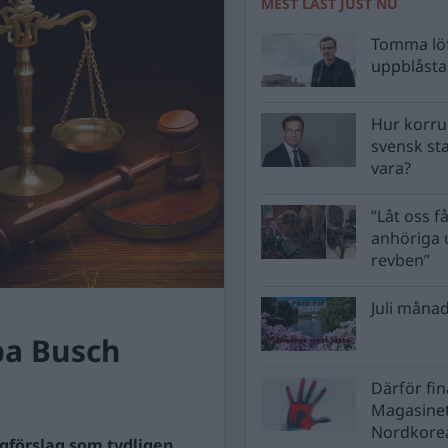
MEST LÄST JUST NU
Tomma löf
uppblåsta 
Hur korru
svensk st
vara?
”Låt oss få
anhöriga u
revben”
Juli månad
ba Busch
Därför fi
Magasinet
Nordkore
agförslag som tydligen