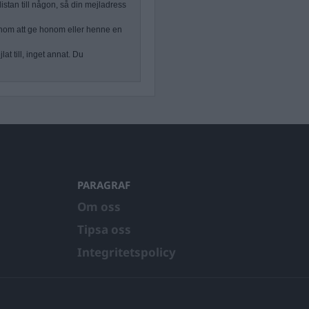
stan till någon, så din mejladress
nom att ge honom eller henne en
at till, inget annat. Du
PARAGRAF
Om oss
Tipsa oss
Integritetspolicy