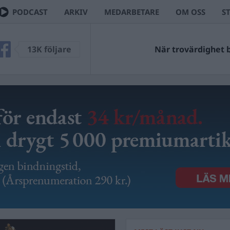
PODCAST
ARKIV
MEDARBETARE
OM OSS
S
13K följare
När trovärdighet bl