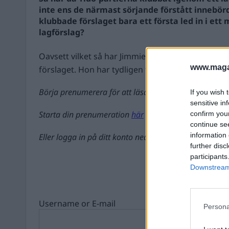
inte ens de närmast sörjande förstått innebörd
klubbade förslaget bara ett första led in i et
lagförslag?
Oavsett vilket så har Jimmies lilla marionett Ebba
www.magas
förslaget. Hon har tydligen fåt...
Börja prenumerera för att läsa detta innehåll.
If you wish 
sensitive in
Starta din prenumeration
här
confirm you
continue se
information 
Eller logga in på ditt konto nedan:
further disc
participants
Downstream 
Username or E-mail
Persona