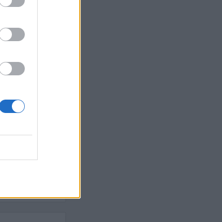
Ebba Busch
isshandel
Israel
let
stdemokraterna
on
Mord
na
ancuent
Nina
isen
d A R Nilsson
ygghet
Rån
Skjutning
terna
Ukraina
Vladimir
e
Vapen
lagare