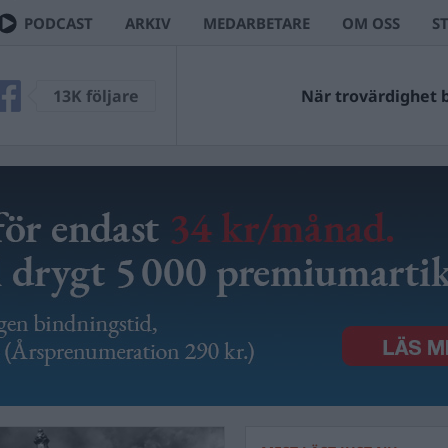
PODCAST
ARKIV
MEDARBETARE
OM OSS
S
13K följare
När trovärdighet bl