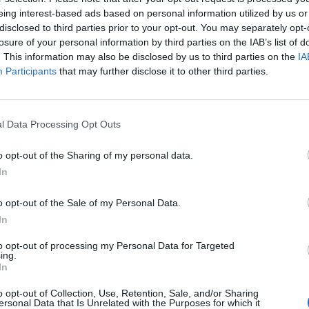
SENASTE NYHETERNA
eing interest-based ads based on personal information utilized by us or
2026-08-06
disclosed to third parties prior to your opt-out. You may separately opt-
e humanitära och
Döda pensionärer är ett b
losure of your personal information by third parties on the IAB’s list of
nästa aktieutdelning
 fråga om invandring jämte
. This information may also be disclosed by us to third parties on the
IA
appast med 114 kr i
Participants
that may further disclose it to other third parties.
2026-08-06
Nyhetsplock torsdag 6 a
ehälle här.
2026-08-05
t i skymundan. Ökad
Tomma löften från uppbl
l Data Processing Opt Outs
inst de svårförklarliga
2026-08-05
o opt-out of the Sharing of my personal data.
Nyhetsplock onsdag 5 a
In
2026-08-04
råd kan rimligen inte
”Låt oss få träffa våra a
rara, acceptera vetskapen
o opt-out of the Sale of my Personal Data.
bryta revben”
In
ll en minskad brottslighet!
to opt-out of processing my Personal Data for Targeted
n ansträngt rättsväsen,
ing.
In
tnader för mer personal
o opt-out of Collection, Use, Retention, Sale, and/or Sharing
ersonal Data that Is Unrelated with the Purposes for which it