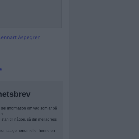
Lennart Aspegren
e
hetsbrev
n del information om vad som är på
en.
stan till någon, så din mejladress
nom att ge honom eller henne en