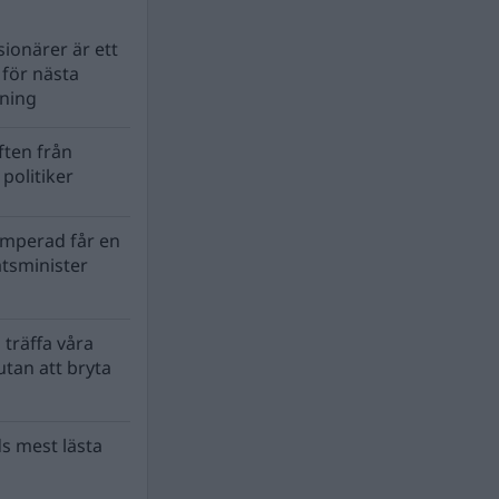
ionärer är ett
s för nästa
lning
ten från
politiker
mperad får en
atsminister
 träffa våra
tan att bryta
s mest lästa