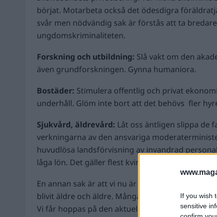
börjat. Motarbeta också det ödesdigra föräldratj
svår men nödvändig sak är förstås att ta bredar
ungdomskriminaliteten.
Forskning och utbildning:
Slå vakt om den akade
även grundforskningen. Gynna humaniora.
Bostäder:
Stimulera offentlig och privat ekonom
underhåll. Glöm inte bort att det behövs fler hyr
Sjukvård, äldrevård:
Låt oss äntligen slippa de 
verkningarna av den ansvariga moderaterministe
huvudlösa landsförvisning av invandrad personal
låga lön. Det gäller flest kvinnor.
www.magas
En annan sak är att vi nu är fler och fler gamlinga
blivit äldre och äldre. Många av oss behöver natu
If you wish 
sensitive in
Vi får hoppas på den aktuella opinion som nu efte
confirm you