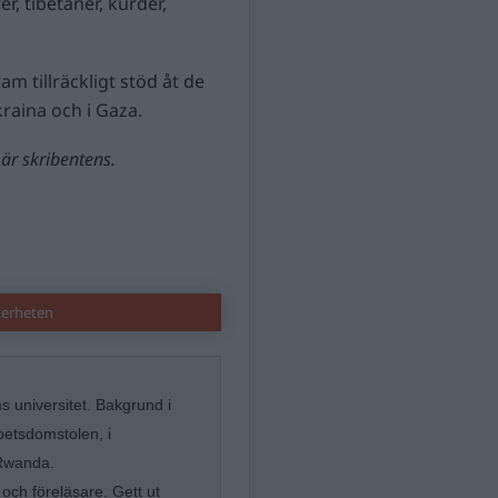
er, tibetaner, kurder,
ram tillräckligt stöd åt de
raina och i Gaza.
är skribentens.
kerheten
s universitet. Bakgrund i
betsdomstolen, i
 Rwanda.
och föreläsare. Gett ut