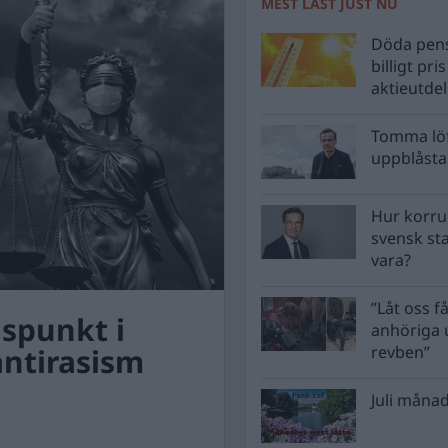
MEST LÄST JUST NU
Döda pens
billigt pri
aktieutde
Tomma löf
uppblåsta 
Hur korru
svensk st
vara?
”Låt oss få
spunkt i
anhöriga u
antirasism
revben”
Juli månad