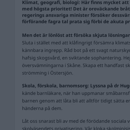
Klimat, geografi, biologi: Här finns mycket a
med högsta prioritet! Det är oroväckande bråt
regerings ansvariga minister försöker dessvär
förförande fagra tal prata sig förbi de akuta 
Men det är lönlöst att försöka skjuta lösninga
Sluta i stället med att klåfingrigt försämra klim
kännbara ingrepp. Råd bot på ett svagt natursky
hafsig skogsvård, en sviktande sophantering. H
översvämningarna i Skåne. Skapa ett handfast s
strömming i Östersjön.
Skola, förskola, barnomsorg: Lyssna på dr Hug
kände barnläkare, när han uppmanar småbarnsf
barnen genom att låta bli att alltför tidigt sätta 
händerna på dem.
Låt oss snarast bli av med de förödande sociala 
skolväsendets privatisering. Vår kloka skolminisis