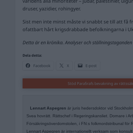
världens alla minoriteter – judar, palestinier, uigur
druser, yazidier, rohingyer.
Sist men inte minst måste vi snabbt se till att få f
ofattbart hårt krigsdrabbade befolkningarna i Uk
Detta är en krönika. Analyser och ställningstaganden 
Dela detta:
Facebook
X
E-post
Stöd Para§rafs bevakning av rättssä
Lennart Aspegren
är juris hedersdoktor vid Stockholm
Svea hovrätt. Rättschef i Regeringskansliet. Domare i Ar
Försäkringsöverdomstolen, i FN:s folkmordstribunal för
Lennart Aspegren är internationellt verksam som konsult 