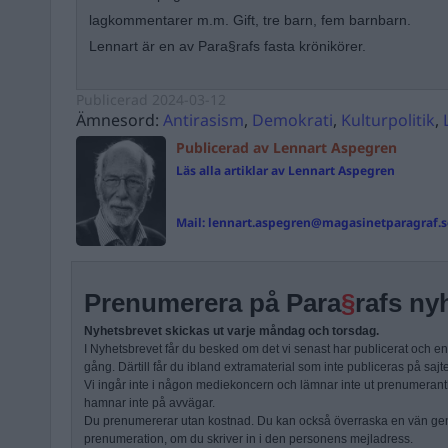
lagkommentarer m.m. Gift, tre barn, fem barnbarn.
Lennart är en av Para§rafs fasta krönikörer.
Publicerad
2024-03-12
Ämnesord:
Antirasism
,
Demokrati
,
Kulturpolitik
,
Publicerad av Lennart Aspegren
Läs alla artiklar av Lennart Aspegren
Mail:
lennart.aspegren@magasinetparagraf.s
Prenumerera på Para
§
rafs ny
Nyhetsbrevet skickas ut varje måndag och torsdag.
I Nyhetsbrevet får du besked om det vi senast har publicerat och e
gång. Därtill får du ibland extramaterial som inte publiceras på sajt
Vi ingår inte i någon mediekoncern och lämnar inte ut prenumerantli
hamnar inte på avvägar.
Du prenumererar utan kostnad. Du kan också överraska en vän ge
prenumeration, om du skriver in i den personens mejladress.