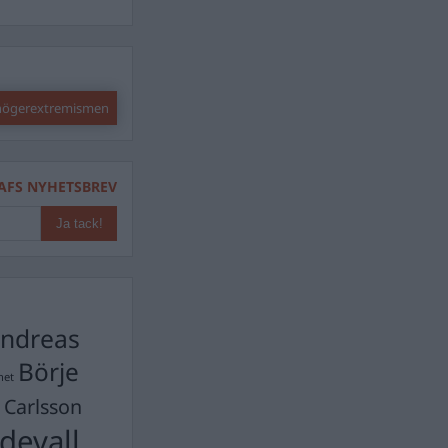
 högerextremismen
AFS NYHETSBREV
ndreas
Börje
het
 Carlsson
devall