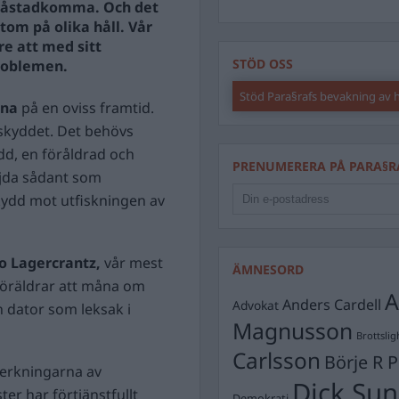
tt åstadkomma. Och det
tom på olika håll. Vår
re att med sitt
STÖD OSS
problemen.
Stöd Para§rafs bevakning av
rna
på en oviss framtid.
atskyddet. Det behövs
dd, en föråldrad och
PRENUMERERA PÅ PARA§R
ejda sådant som
kydd mot utfiskningen av
o Lagercrantz,
vår mest
ÄMNESORD
öräldrar att måna om
A
Anders Cardell
Advokat
en dator som leksak i
Magnusson
Brottslig
Carlsson
Börje R P
verkningarna av
Dick Sun
ter har förtjänstfullt
Demokrati