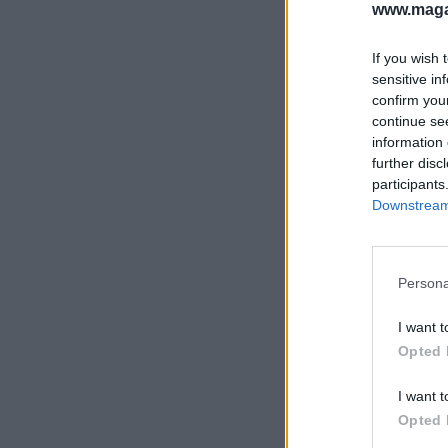
www.magas
If you wish 
sensitive in
confirm you
continue se
information 
further disc
participants
Downstream 
Persona
I want t
Opted 
I want t
Opted 