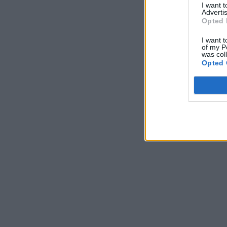
I want 
Advertis
Opted 
I want t
of my P
was col
Opted 