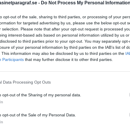
inetparagraf.se -
Do Not Process My Personal Informatio
to opt-out of the sale, sharing to third parties, or processing of your per
STÖD OSS
formation for targeted advertising by us, please use the below opt-out s
r selection. Please note that after your opt-out request is processed y
Stöd Para§rafs bevakning av
eing interest-based ads based on personal information utilized by us or
disclosed to third parties prior to your opt-out. You may separately opt-
losure of your personal information by third parties on the IAB’s list of
. This information may also be disclosed by us to third parties on the
IA
PRENUMERERA PÅ PARA§R
Participants
that may further disclose it to other third parties.
l Data Processing Opt Outs
ÄMNESORD
o opt-out of the Sharing of my personal data.
A
Anders Cardell
Advokat
In
Magnusson
Brottslig
o opt-out of the Sale of my Personal Data.
Carlsson
Börje R P
In
Dick Sun
Demokrati