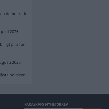
gen demokratin
gusti 2026
illigt pris för
ugusti 2026
åsta politiker
PARA§RAFS NYHETSBREV