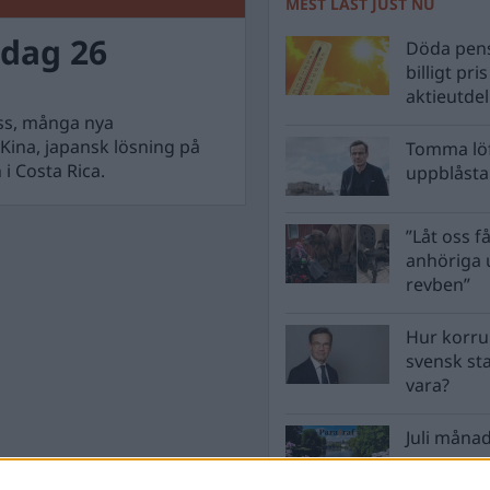
MEST LÄST JUST NU
dag 26
Döda pens
billigt pri
aktieutde
ess, många nya
 Kina, japansk lösning på
Tomma löf
i Costa Rica.
uppblåsta 
”Låt oss få
anhöriga u
revben”
Hur korru
svensk st
vara?
Juli månad