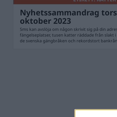
Nyhetssammandrag tors
oktober 2023
Sms kan avslöja om någon skrivit sig på din adr
fängelseplatser, tusen katter räddade från slakt i
de svenska gängbråken och rekordstort bankrån 