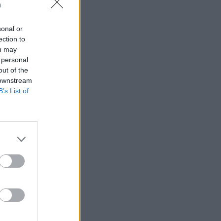
n
sonal or
ection to
ou may
 högerextremismen
 personal
out of the
 downstream
B’s List of
AFS NYHETSBREV
ndreas
Börje
het
 Carlsson
devall