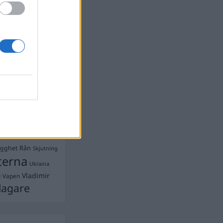
Ebba Busch
isshandel
Israel
let
stdemokraterna
on
Mord
na
ancuent
Nina
isen
d A R Nilsson
ygghet
Rån
Skjutning
terna
Ukraina
Vladimir
e
Vapen
lagare