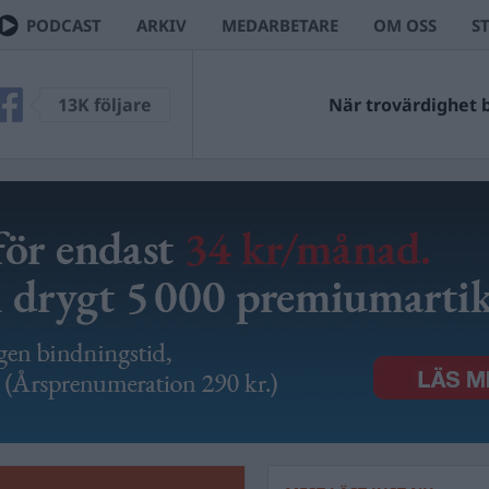
PODCAST
ARKIV
MEDARBETARE
OM OSS
S
13K följare
När trovärdighet bl