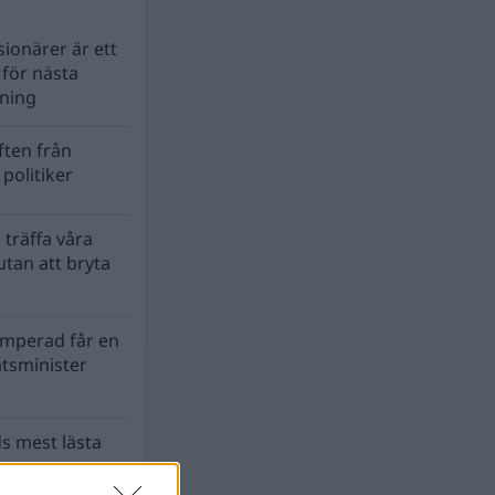
ionärer är ett
s för nästa
lning
ten från
politiker
 träffa våra
tan att bryta
mperad får en
atsminister
s mest lästa