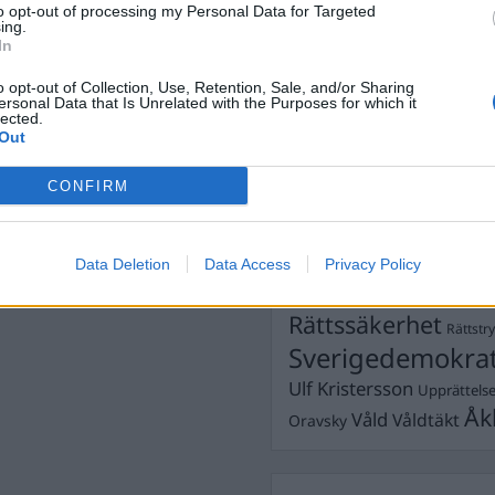
to opt-out of processing my Personal Data for Targeted
Dömda
ing.
Donald Trump
In
Fängelse
Förhör
Grov m
o opt-out of Collection, Use, Retention, Sale, and/or Sharing
Jimmie Åkesson
Kokainmå
ersonal Data that Is Unrelated with the Purposes for which it
Kriminalvården
lected.
Kri
Out
Lagar
Michael Pålss
CONFIRM
Misshandel
Moderater
Mordförsök
Nilsson-Lar
Pol
Petter Inedahl
Silventoinen
Data Deletion
Data Access
Privacy Policy
Poliser
Ricar
Rasism
Rättssäkerhet
Rättstr
Sverigedemokra
Ulf Kristersson
Upprättels
Åk
Våld
Våldtäkt
Oravsky