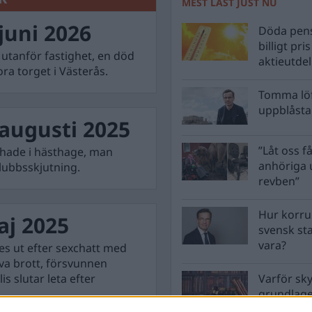
MEST LÄST JUST NU
juni 2026
Döda pens
billigt pri
 utanför fastighet, en död
aktieutde
a torget i Västerås.
Tomma löf
uppblåsta 
augusti 2025
”Låt oss få
schade i hästhage, man
anhöriga u
lubbsskjutning.
revben”
Hur korru
aj 2025
svensk st
vara?
es ut efter sexchatt med
rova brott, försvunnen
s slutar leta efter
Varför sk
grundlag
men inte 