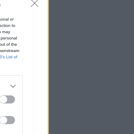
n
sonal or
ection to
ou may
 rättssäkerheten
 personal
out of the
 downstream
B’s List of
AFS NYHETSBREV
ndreas
Börje
het
 Carlsson