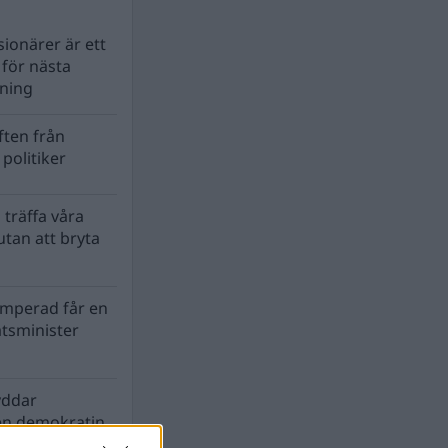
ionärer är ett
s för nästa
lning
ten från
politiker
 träffa våra
tan att bryta
mperad får en
atsminister
yddar
en demokratin
biosfären?