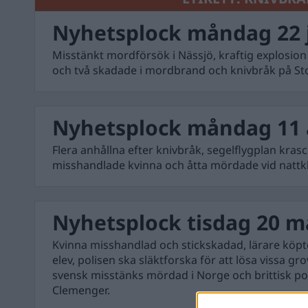
Nyhetsplock måndag 22 
Misstänkt mordförsök i Nässjö, kraftig explosion
och två skadade i mordbrand och knivbråk på Stor
Nyhetsplock måndag 11 
Flera anhållna efter knivbråk, segelflygplan kra
misshandlade kvinna och åtta mördade vid nattk
Nyhetsplock tisdag 20 m
Kvinna misshandlad och stickskadad, lärare köpt
elev, polisen ska släktforska för att lösa vissa g
svensk misstänks mördad i Norge och brittisk poli
Clemenger.