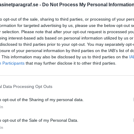
inetparagraf.se -
Do Not Process My Personal Informatio
ovember 2024
to opt-out of the sale, sharing to third parties, or processing of your per
STÖD OSS
formation for targeted advertising by us, please use the below opt-out s
misstänks för medhjälp till
r selection. Please note that after your opt-out request is processed y
t forskningscenter och
Stöd Para§rafs bevakning av
eing interest-based ads based on personal information utilized by us or
disclosed to third parties prior to your opt-out. You may separately opt-
losure of your personal information by third parties on the IAB’s list of
. This information may also be disclosed by us to third parties on the
IA
PRENUMERERA PÅ PARA§R
augusti 2024
Participants
that may further disclose it to other third parties.
a, nya uppgifter i 21 år
g i Gävle.
l Data Processing Opt Outs
ÄMNESORD
o opt-out of the Sharing of my personal data.
A
Anders Cardell
Advokat
In
Magnusson
Brottslig
o opt-out of the Sale of my Personal Data.
Carlsson
Börje R P
In