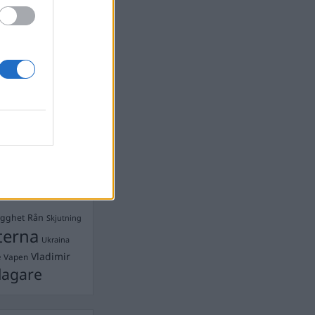
devall
Ebba Busch
isshandel
Israel
let
stdemokraterna
on
Mord
na
ancuent
Nina
isen
d A R Nilsson
ygghet
Rån
Skjutning
terna
Ukraina
Vladimir
e
Vapen
lagare