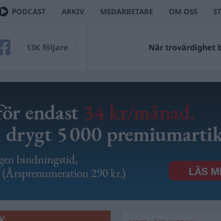
PODCAST
ARKIV
MEDARBETARE
OM OSS
S
13K följare
När trovärdighet bl
K