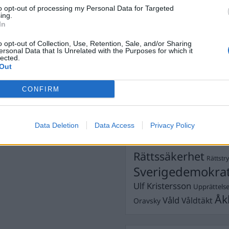
Dick Sun
Demokrati
to opt-out of processing my Personal Data for Targeted
ing.
Dömda
Donald Trump
In
Fängelse
Förhör
Grov m
o opt-out of Collection, Use, Retention, Sale, and/or Sharing
Jimmie Åkesson
ersonal Data that Is Unrelated with the Purposes for which it
Kokainmå
lected.
Kriminalvården
Kri
Out
Lagar
Michael Pålss
CONFIRM
Misshandel
Moderater
Mordförsök
Nilsson-Lar
Pol
Data Deletion
Data Access
Privacy Policy
Petter Inedahl
Silventoinen
Poliser
Ricar
Rasism
Rättssäkerhet
Rättstr
Sverigedemokra
Ulf Kristersson
Upprättels
Åk
Våld
Våldtäkt
Oravsky