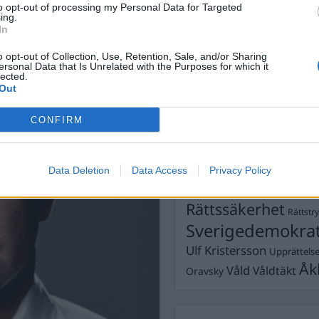
to opt-out of processing my Personal Data for Targeted
to är yesterdays news.
Dömda
ing.
Donald Trump
blir därmed vem som kastar
In
Fängelse
Förhör
ur han betett sig. Men i
Grov m
o opt-out of Collection, Use, Retention, Sale, and/or Sharing
 fortkörning. Dock med den
Jimmie Åkesson
Kokainmå
ersonal Data that Is Unrelated with the Purposes for which it
 med körkortet en tid.
Kriminalvården
lected.
Kri
Out
Lagar
Michael Pålss
CONFIRM
Misshandel
Moderater
Mordförsök
Nilsson-Lar
Pol
Petter Inedahl
Silventoinen
Data Deletion
Data Access
Privacy Policy
Poliser
Ricar
Rasism
Rättssäkerhet
Rättstr
Sverigedemokra
Ulf Kristersson
Upprättels
Åk
Våld
Våldtäkt
Oravsky