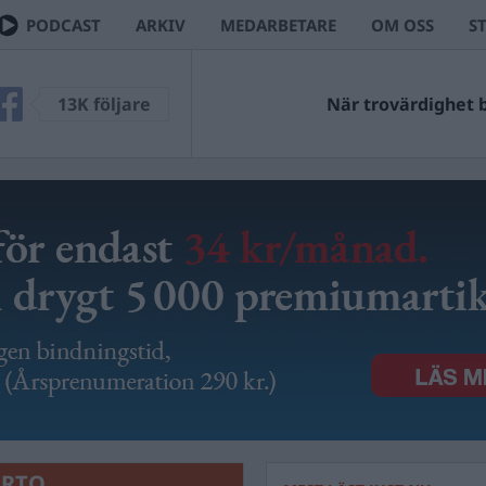
PODCAST
ARKIV
MEDARBETARE
OM OSS
S
13K följare
När trovärdighet bl
ERTO