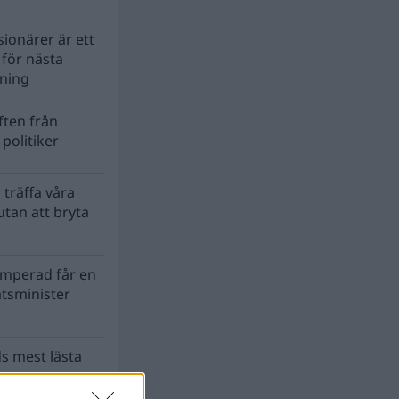
ionärer är ett
s för nästa
lning
ten från
politiker
 träffa våra
tan att bryta
mperad får en
atsminister
s mest lästa