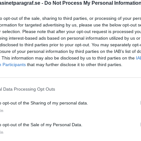
inetparagraf.se -
Do Not Process My Personal Informatio
to opt-out of the sale, sharing to third parties, or processing of your per
STÖD OSS
formation for targeted advertising by us, please use the below opt-out s
r selection. Please note that after your opt-out request is processed y
Stöd Para§rafs bevakning av
eing interest-based ads based on personal information utilized by us or
disclosed to third parties prior to your opt-out. You may separately opt-
losure of your personal information by third parties on the IAB’s list of
. This information may also be disclosed by us to third parties on the
IA
PRENUMERERA PÅ PARA§R
Participants
that may further disclose it to other third parties.
l Data Processing Opt Outs
ÄMNESORD
o opt-out of the Sharing of my personal data.
A
Anders Cardell
Advokat
In
Magnusson
Brottslig
dödande –
o opt-out of the Sale of my Personal Data.
Carlsson
Börje R P
In
Dick Sun
Demokrati