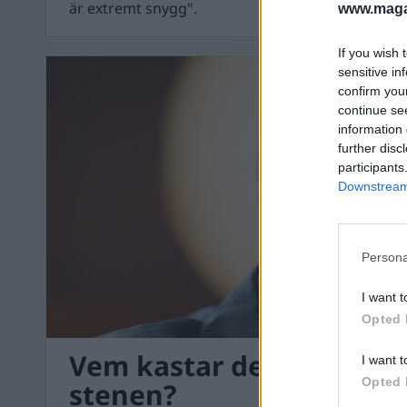
är extremt snygg".
www.magas
If you wish 
sensitive in
confirm you
continue se
information 
further disc
participants
Downstream 
Persona
I want t
Opted 
Vem kastar den sista – 
I want t
Opted 
stenen?