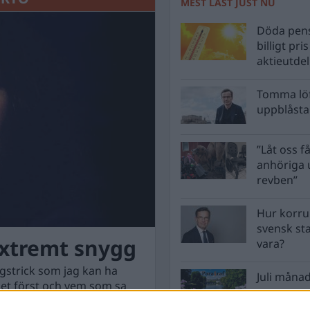
MEST LÄST JUST NU
Döda pens
billigt pri
aktieutde
Tomma löf
uppblåsta 
”Låt oss få
anhöriga u
revben”
Hur korru
svensk st
xtremt snygg
vara?
ngstrick som jag kan ha
Juli månad
 det först och vem som sa
tt i alla frågor men han