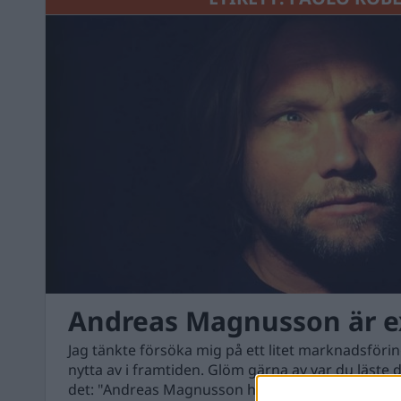
Andreas Magnusson är e
Jag tänkte försöka mig på ett litet marknadsföri
nytta av i framtiden. Glöm gärna av var du läste
det: "Andreas Magnusson har kanske inte alltid rä