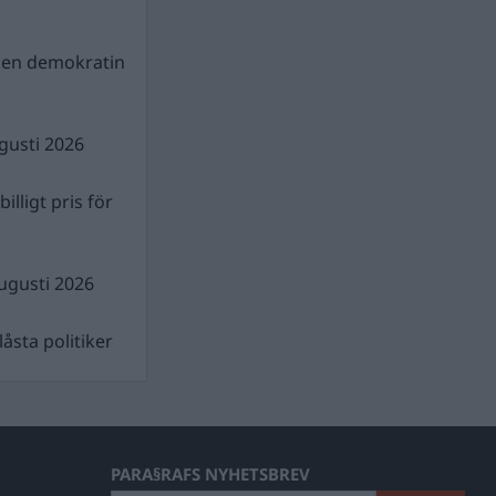
gen demokratin
gusti 2026
illigt pris för
ugusti 2026
åsta politiker
PARA§RAFS NYHETSBREV