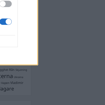
Ebba Busch
isshandel
Israel
let
stdemokraterna
on
Mord
na
ancuent
Nina
isen
d A R Nilsson
ygghet
Rån
Skjutning
terna
Ukraina
Vladimir
e
Vapen
lagare