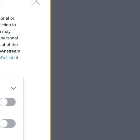
n
sonal or
ection to
ou may
 högerextremismen
 personal
out of the
 downstream
B’s List of
AFS NYHETSBREV
ndreas
Börje
het
 Carlsson
devall