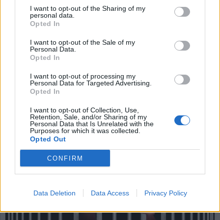
bagerier skulle inga bröd
I want to opt-out of the Sharing of my
personal data.
bakas
Opted In
I want to opt-out of the Sale of my
Jag slås av förundran när nyheten når oss att i
Personal Data.
den annars så fria och demokratiska lilla
Opted In
nationen Absurdien har samtliga landets
bagerier anammat bankernas affärsmodell.
I want to opt-out of processing my
Personal Data for Targeted Advertising.
Självklart beger jag mig dit för att studera
Opted In
förändringen på nära håll och åker raka vägen
från flygplatsen till den lokala brödhandlaren.
I want to opt-out of Collection, Use,
Retention, Sale, and/or Sharing of my
Personal Data that Is Unrelated with the
Purposes for which it was collected.
Opted Out
CONFIRM
Data Deletion
Data Access
Privacy Policy