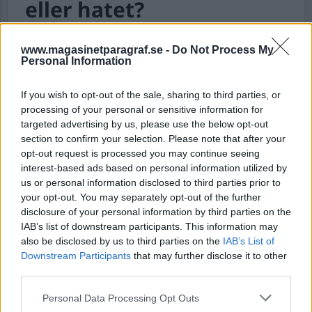
eller hatet?
Jag får mejl där det till exempel påstås att ALLT ÄR
DEN NASSISTSKA FEMINISMENS JEVLA FEL. Alltså
www.magasinetparagraf.se -
Do Not Process My
Personal Information
felstavade kommentarer som dryper av hat. Jag
svarar naturligtvis inte på dem men funderar på
vad allt detta hat kommer ifrån? Är det möjligen
If you wish to opt-out of the sale, sharing to third parties, or
inspirerat uppifrån – högt uppifrån?
processing of your personal or sensitive information for
targeted advertising by us, please use the below opt-out
section to confirm your selection. Please note that after your
DEBATT
opt-out request is processed you may continue seeing
interest-based ads based on personal information utilized by
us or personal information disclosed to third parties prior to
your opt-out. You may separately opt-out of the further
disclosure of your personal information by third parties on the
IAB’s list of downstream participants. This information may
also be disclosed by us to third parties on the
IAB’s List of
Downstream Participants
that may further disclose it to other
third parties.
Personal Data Processing Opt Outs
Om svenska banker vore