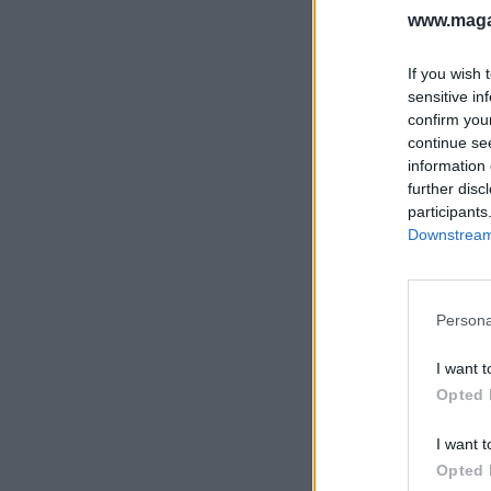
www.magas
If you wish 
sensitive in
confirm you
continue se
information 
further disc
participants
Downstream 
Persona
I want t
Opted 
I want t
Opted 