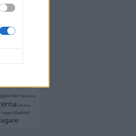
devall
Ebba Busch
isshandel
Israel
let
stdemokraterna
on
Mord
na
ancuent
Nina
isen
d A R Nilsson
ygghet
Rån
Skjutning
terna
Ukraina
Vladimir
e
Vapen
lagare