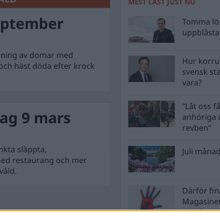
MEST LÄST JUST NU
eptember
Tomma löf
uppblåsta 
ökning av domar med
Hur korru
 och häst döda efter krock
svensk st
vara?
”Låt oss få
ag 9 mars
anhöriga u
revben”
nkta släppta,
Juli månad
 med restaurang och mer
våld.
Därför fi
Magasinet
Nordkore