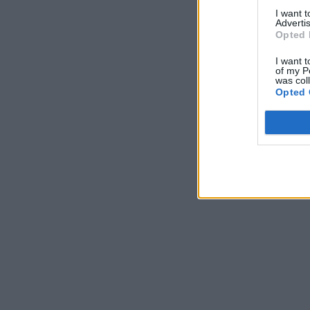
I want 
Advertis
Opted 
I want t
of my P
was col
Opted 