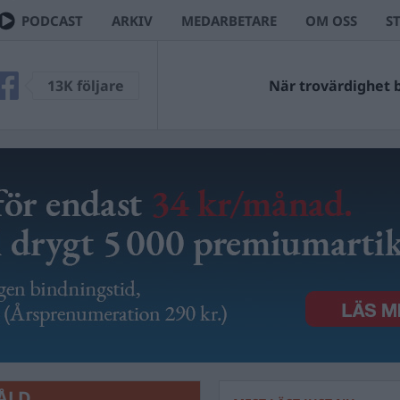
PODCAST
ARKIV
MEDARBETARE
OM OSS
S
13K följare
När trovärdighet bl
ÅLD