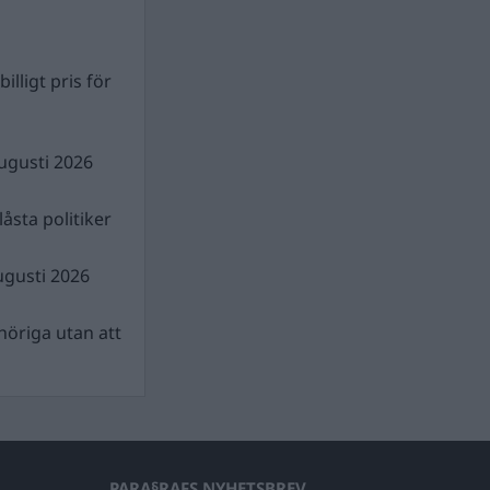
illigt pris för
ugusti 2026
åsta politiker
ugusti 2026
nhöriga utan att
PARA§RAFS NYHETSBREV