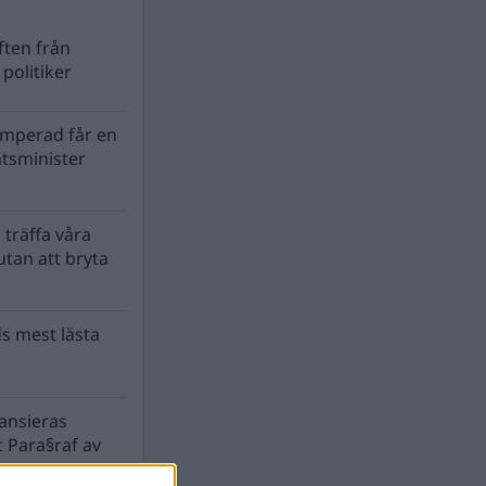
ten från
politiker
mperad får en
atsminister
 träffa våra
tan att bryta
s mest lästa
nansieras
 Para§raf av
a