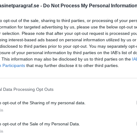
inetparagraf.se -
Do Not Process My Personal Informatio
to opt-out of the sale, sharing to third parties, or processing of your per
STÖD OSS
formation for targeted advertising by us, please use the below opt-out s
Stöd Para§raf – magasine
r selection. Please note that after your opt-out request is processed y
högertrolle
eing interest-based ads based on personal information utilized by us or
disclosed to third parties prior to your opt-out. You may separately opt-
losure of your personal information by third parties on the IAB’s list of
. This information may also be disclosed by us to third parties on the
IA
PRENUMERERA PÅ PARA§R
Participants
that may further disclose it to other third parties.
l Data Processing Opt Outs
ÄMNESORD
o opt-out of the Sharing of my personal data.
A
Anders Cardell
Advokat
In
Magnusson
Brottslig
o opt-out of the Sale of my Personal Data.
Carlsson
Börje R P
In