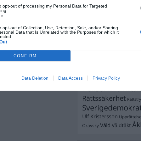
Dick Sun
Demokrati
to opt-out of processing my Personal Data for Targeted
ing.
Dömda
Donald Trump
In
Fängelse
Förhör
Grov m
o opt-out of Collection, Use, Retention, Sale, and/or Sharing
Jimmie Åkesson
ersonal Data that Is Unrelated with the Purposes for which it
Kokainmå
lected.
Kriminalvården
Out
Kri
Lagar
Michael Pålss
CONFIRM
Misshandel
Moderater
Mordförsök
Nilsson-Lar
Pol
Data Deletion
Data Access
Privacy Policy
Petter Inedahl
Silventoinen
Poliser
Ricar
Rasism
Rättssäkerhet
Rättstr
Sverigedemokra
Ulf Kristersson
Upprättels
Åk
Våld
Våldtäkt
Oravsky