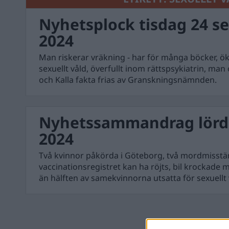
Nyhetsplock tisdag 24 s
2024
Man riskerar vräkning - har för många böcker, 
sexuellt våld, överfullt inom rättspsykiatrin, man
och Kalla fakta frias av Granskningsnämnden.
Nyhetssammandrag lörd
2024
Två kvinnor påkörda i Göteborg, två mordmisstä
vaccinationsregistret kan ha röjts, bil krockade
än hälften av samekvinnorna utsatta för sexuellt 