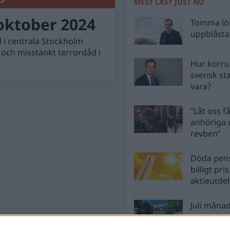
MEST LÄST JUST NU
oktober 2024
Tomma löf
uppblåsta 
d i centrala Stockholm
 och misstänkt terrordåd i
Hur korru
svensk st
vara?
”Låt oss få
anhöriga u
revben”
Döda pens
billigt pri
aktieutde
Juli månad