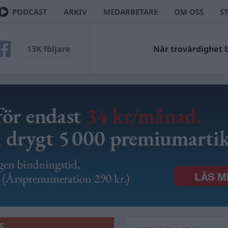
PODCAST
ARKIV
MEDARBETARE
OM OSS
S
13K följare
När trovärdighet bl
S