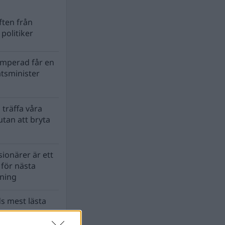
ten från
politiker
mperad får en
atsminister
 träffa våra
tan att bryta
ionärer är ett
s för nästa
lning
s mest lästa