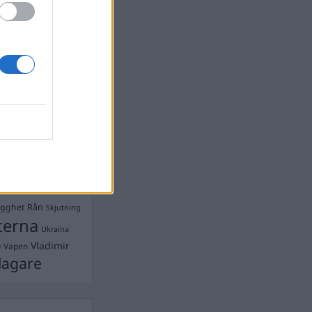
Ebba Busch
isshandel
Israel
let
stdemokraterna
on
Mord
na
ancuent
Nina
isen
d A R Nilsson
ygghet
Rån
Skjutning
terna
Ukraina
Vladimir
e
Vapen
lagare