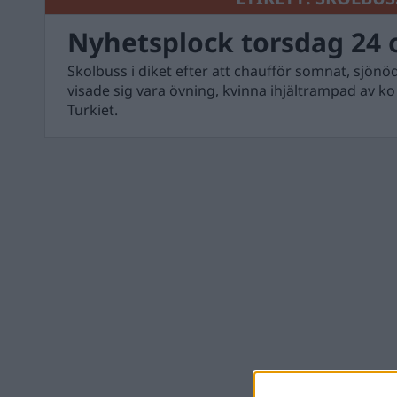
Nyhetsplock torsdag 24 
Skolbuss i diket efter att chaufför somnat, sjönö
visade sig vara övning, kvinna ihjältrampad av ko
Turkiet.