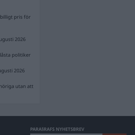
illigt pris för
ugusti 2026
åsta politiker
ugusti 2026
nhöriga utan att
PARA§RAFS NYHETSBREV