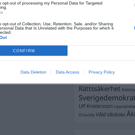
to opt-out of processing my Personal Data for Targeted
Dömda
ing.
Donald Trump
In
Fängelse
Förhör
Grov m
o opt-out of Collection, Use, Retention, Sale, and/or Sharing
Jimmie Åkesson
Kokainmå
ersonal Data that Is Unrelated with the Purposes for which it
Kriminalvården
lected.
Kri
Out
Lagar
Michael Pålss
CONFIRM
Misshandel
Moderater
Mordförsök
Nilsson-Lar
Pol
Petter Inedahl
Silventoinen
Data Deletion
Data Access
Privacy Policy
Poliser
Ricar
Rasism
Rättssäkerhet
Rättstr
Sverigedemokra
Ulf Kristersson
Upprättels
Åk
Våld
Våldtäkt
Oravsky