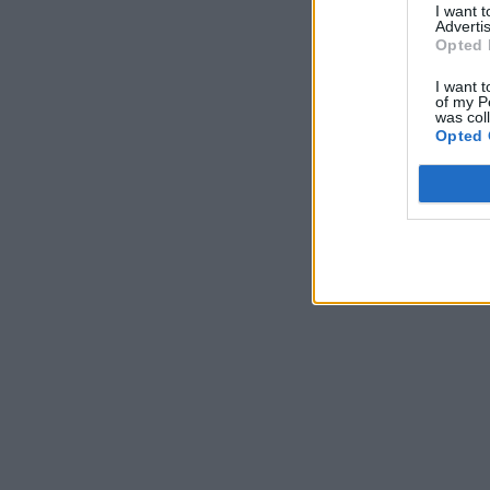
I want 
Advertis
Opted 
I want t
of my P
was col
Opted 