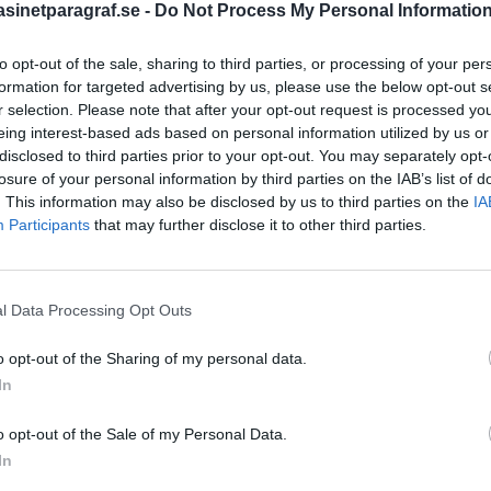
inetparagraf.se -
Do Not Process My Personal Informatio
to opt-out of the sale, sharing to third parties, or processing of your per
STÖD OSS
formation for targeted advertising by us, please use the below opt-out s
r selection. Please note that after your opt-out request is processed y
Stöd Para§rafs bevakning av
eing interest-based ads based on personal information utilized by us or
disclosed to third parties prior to your opt-out. You may separately opt-
losure of your personal information by third parties on the IAB’s list of
. This information may also be disclosed by us to third parties on the
IA
PRENUMERERA PÅ PARA§R
Participants
that may further disclose it to other third parties.
l Data Processing Opt Outs
ÄMNESORD
o opt-out of the Sharing of my personal data.
A
Anders Cardell
Advokat
In
Magnusson
Brottslig
o opt-out of the Sale of my Personal Data.
Carlsson
Börje R P
In
Dick Sun
Demokrati