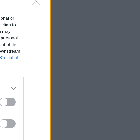
n
sonal or
ection to
ou may
 högerextremismen
 personal
out of the
 downstream
B’s List of
AFS NYHETSBREV
ndreas
Börje
het
 Carlsson
devall