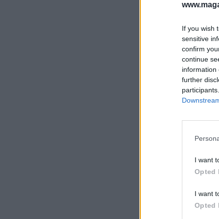
www.magas
If you wish 
sensitive in
confirm you
continue se
information 
further disc
participants
Downstream 
Persona
I want t
Opted 
I want t
Opted 