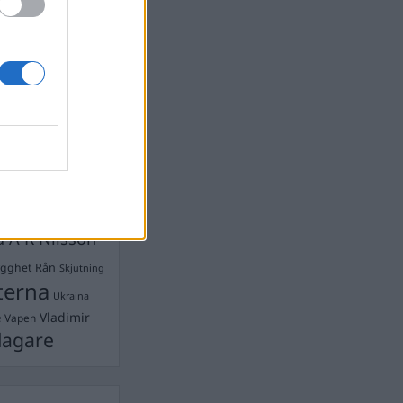
Ebba Busch
isshandel
Israel
let
stdemokraterna
on
Mord
na
ancuent
Nina
isen
d A R Nilsson
ygghet
Rån
Skjutning
terna
Ukraina
Vladimir
e
Vapen
lagare