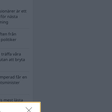
ionärer är ett
s för nästa
lning
ten från
politiker
 träffa våra
tan att bryta
mperad får en
atsminister
s mest lästa
n