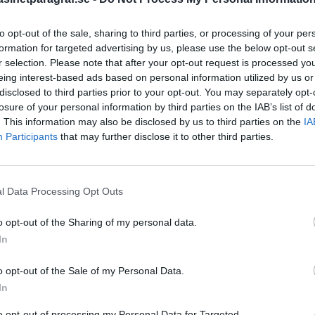
to opt-out of the sale, sharing to third parties, or processing of your per
formation for targeted advertising by us, please use the below opt-out s
STÖD OSS
r selection. Please note that after your opt-out request is processed y
Stöd Para§rafs bevakning av
eing interest-based ads based on personal information utilized by us or
disclosed to third parties prior to your opt-out. You may separately opt-
losure of your personal information by third parties on the IAB’s list of
. This information may also be disclosed by us to third parties on the
IA
PRENUMERERA PÅ PARA§R
Participants
that may further disclose it to other third parties.
l Data Processing Opt Outs
ÄMNESORD
o opt-out of the Sharing of my personal data.
A
Anders Cardell
In
Advokat
Magnusson
Brottslig
er inget…
o opt-out of the Sale of my Personal Data.
Carlsson
Börje R P
In
a världen med fasa. Den
Dick Sun
a våldsspiralen, det är en
Demokrati
to opt-out of processing my Personal Data for Targeted