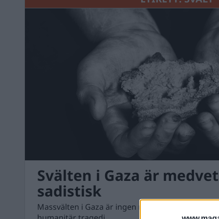
Svälten i Gaza är medve
sadistisk
Massvälten i Gaza är ingen naturkatastrof, det 
humanitär tragedi.
www.magas