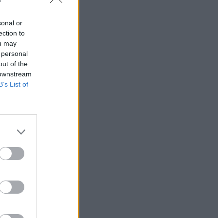
sonal or
ection to
ou may
 rättssäkerheten
 personal
out of the
 downstream
B’s List of
AFS NYHETSBREV
ndreas
Börje
het
 Carlsson
devall