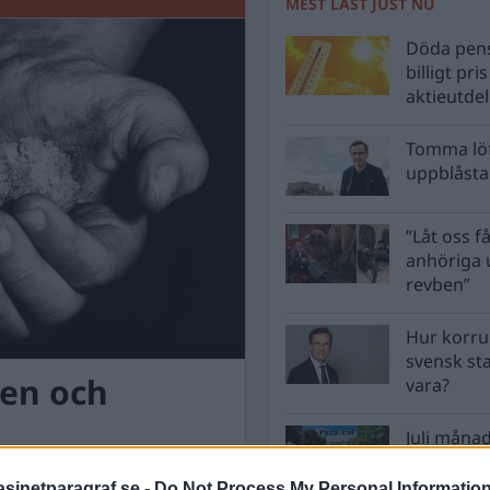
MEST LÄST JUST NU
Döda pens
billigt pri
aktieutde
Tomma löf
uppblåsta 
”Låt oss få
anhöriga u
revben”
Hur korru
svensk st
ten och
vara?
Juli månad
är en medvetet konstruerad
inetparagraf.se -
Do Not Process My Personal Informatio