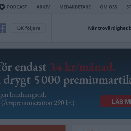
PODCAST
ARKIV
MEDARBETARE
OM OSS
S
13K följare
När trovärdighet bl