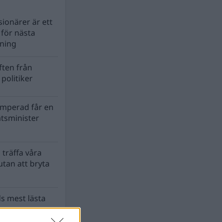
ionärer är ett
s för nästa
lning
ten från
politiker
mperad får en
atsminister
 träffa våra
tan att bryta
s mest lästa