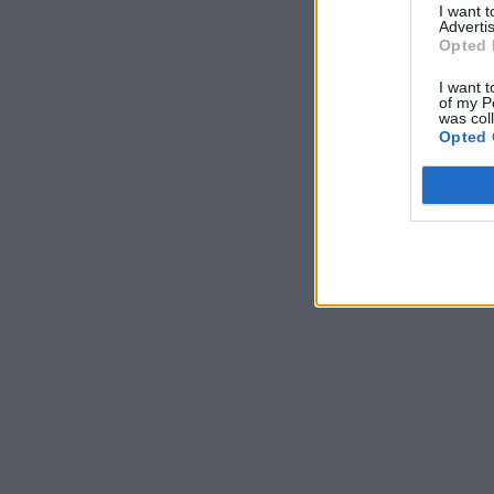
I want 
Advertis
Opted 
I want t
of my P
was col
Opted 