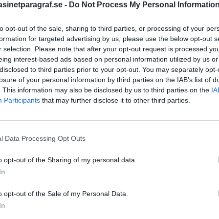
tte kaffet i vrångstrupen,
inetparagraf.se -
Do Not Process My Personal Informatio
 verksamhet medan
g verksamhet.
to opt-out of the sale, sharing to third parties, or processing of your per
STÖD OSS
formation for targeted advertising by us, please use the below opt-out s
r selection. Please note that after your opt-out request is processed y
Stöd Para§rafs bevakning av
eing interest-based ads based on personal information utilized by us or
disclosed to third parties prior to your opt-out. You may separately opt-
losure of your personal information by third parties on the IAB’s list of
. This information may also be disclosed by us to third parties on the
IA
PRENUMERERA PÅ PARA§R
Participants
that may further disclose it to other third parties.
l Data Processing Opt Outs
ÄMNESORD
o opt-out of the Sharing of my personal data.
A
Anders Cardell
Advokat
In
Magnusson
Brottslig
o opt-out of the Sale of my Personal Data.
Carlsson
Börje R P
In
Dick Sun
Demokrati