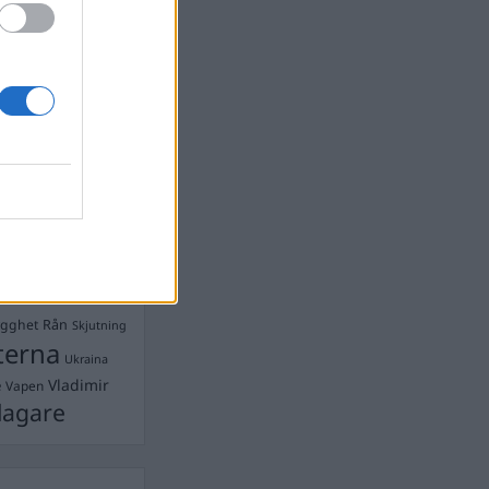
Ebba Busch
isshandel
Israel
let
stdemokraterna
on
Mord
na
ancuent
Nina
isen
d A R Nilsson
ygghet
Rån
Skjutning
terna
Ukraina
Vladimir
e
Vapen
lagare