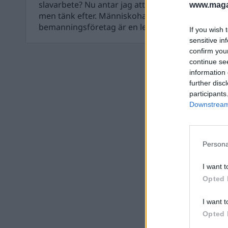
slavarbete? Nu antar jag att det var en del som sa
www.magas
men tänk efter. Människohandel är en kriminell
bemanningsföretag är en legal och en helt lagli
If you wish 
sensitive in
confirm you
continue se
information 
further disc
participants
Downstream 
Persona
I want t
Opted 
I want t
Opted 