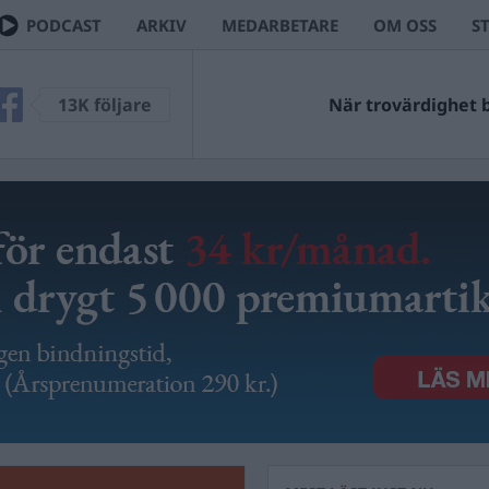
PODCAST
ARKIV
MEDARBETARE
OM OSS
S
13K följare
När trovärdighet bl