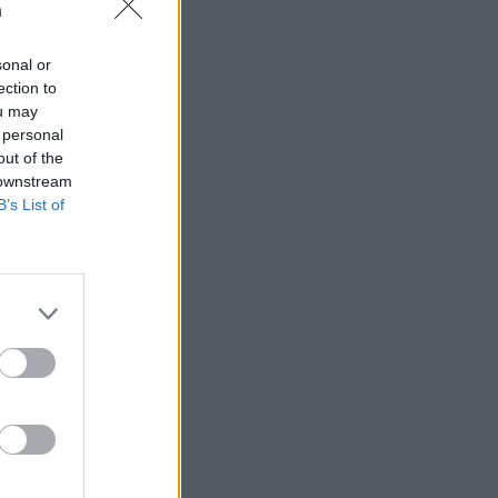
n
sonal or
ection to
ou may
 högerextremismen
 personal
out of the
 downstream
B’s List of
AFS NYHETSBREV
ndreas
Börje
het
 Carlsson
devall