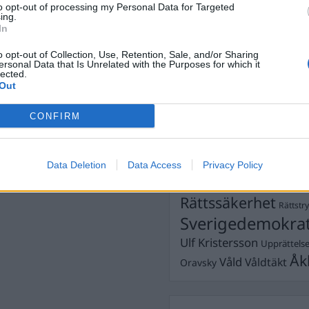
to opt-out of processing my Personal Data for Targeted
Dömda
ing.
Donald Trump
In
Fängelse
Förhör
Grov m
o opt-out of Collection, Use, Retention, Sale, and/or Sharing
Jimmie Åkesson
Kokainmå
ersonal Data that Is Unrelated with the Purposes for which it
Kriminalvården
lected.
Kri
Out
Lagar
Michael Pålss
CONFIRM
Misshandel
Moderater
Mordförsök
Nilsson-Lar
Pol
Petter Inedahl
Silventoinen
Data Deletion
Data Access
Privacy Policy
Poliser
Ricar
Rasism
Rättssäkerhet
Rättstr
Sverigedemokra
Ulf Kristersson
Upprättels
Åk
Våld
Våldtäkt
Oravsky