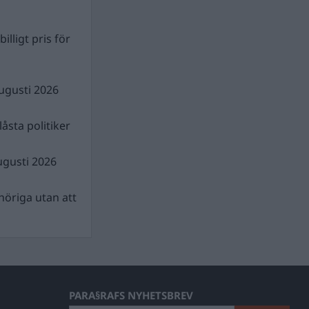
illigt pris för
ugusti 2026
åsta politiker
ugusti 2026
nhöriga utan att
PARA§RAFS NYHETSBREV