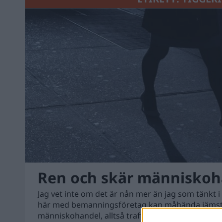
Ren och skär människoh
Jag vet inte om det är nån mer än jag som tänkt i
här med bemanningsföretag kan måhända jämst
människohandel, alltså trafficking eller i slutän