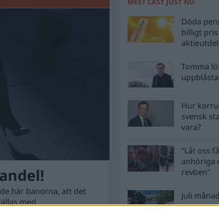
MEST LÄST JUST NU
Döda pens
billigt pri
aktieutde
Tomma löf
uppblåsta 
Hur korru
svensk st
vara?
”Låt oss få
anhöriga u
andel!
revben”
 de här banorna, att det
Juli månad
ällas med
dan någon form av