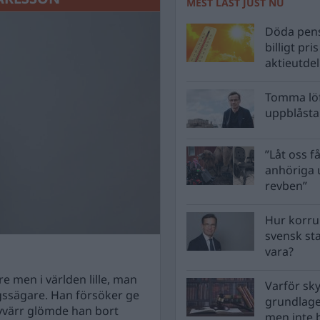
MEST LÄST JUST NU
Döda pens
billigt pri
aktieutde
Tomma löf
uppblåsta 
”Låt oss få
anhöriga u
revben”
Hur korru
svensk st
vara?
re men i världen lille, man
Varför sk
ngssägare. Han försöker ge
grundlag
Tyvärr glömde han bort
men inte 