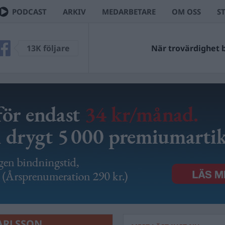
PODCAST
ARKIV
MEDARBETARE
OM OSS
S
V
13K följare
Ingen kan väl ha missa
CARLSSON