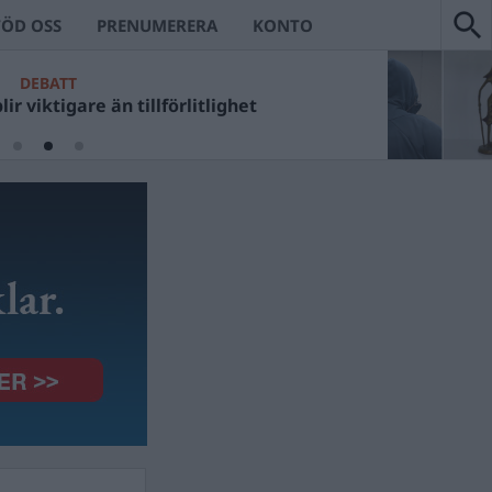
TÖD OSS
PRENUMERERA
KONTO
ECKANS VÄRSTA
t Ulf Kristerssons fotosessioner?