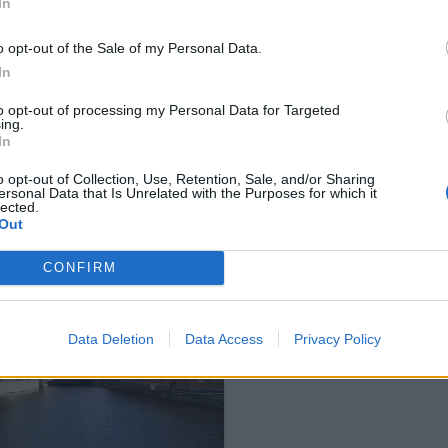
In
o opt-out of the Sale of my Personal Data.
In
kna en lekstuga styrd av, i
igt om han bara får styra
to opt-out of processing my Personal Data for Targeted
är det enda rådande.
ing.
In
o opt-out of Collection, Use, Retention, Sale, and/or Sharing
ersonal Data that Is Unrelated with the Purposes for which it
lected.
Out
CONFIRM
Data Deletion
Data Access
Privacy Policy