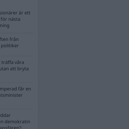
ionärer är ett
s för nästa
lning
ten från
politiker
 träffa våra
tan att bryta
mperad får en
atsminister
yddar
en demokratin
biosfären?