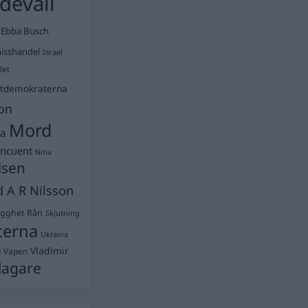
devall
Ebba Busch
isshandel
Israel
let
stdemokraterna
on
Mord
na
ancuent
Nina
isen
d A R Nilsson
ygghet
Rån
Skjutning
terna
Ukraina
Vladimir
e
Vapen
lagare