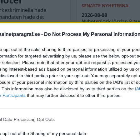
SENASTE NYHETERNA
rkeskriminella hade
2026-08-08
m mandaten hade det
Nyhetsplock lördag 8 au
gare eller före detta
2026-08-07
inetparagraf.se -
Do Not Process My Personal Informatio
Varför skyddar grundla
men inte biosfären?
to opt-out of the sale, sharing to third parties, or processing of your per
2026-08-07
formation for targeted advertising by us, please use the below opt-out s
Nyhetsplock fredag 7 au
r selection. Please note that after your opt-out request is processed y
eing interest-based ads based on personal information utilized by us or
2026-08-06
disclosed to third parties prior to your opt-out. You may separately opt-
Döda pensionärer är ett b
losure of your personal information by third parties on the IAB’s list of
nästa aktieutdelning
. This information may also be disclosed by us to third parties on the
IA
2026-08-06
Participants
that may further disclose it to other third parties.
Nyhetsplock torsdag 6 a
l Data Processing Opt Outs
o opt-out of the Sharing of my personal data.