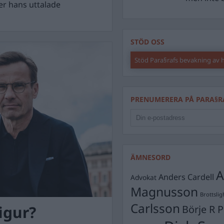
er hans uttalade
STÖD OSS
Stöd Para§rafs bevakning av
PRENUMERERA PÅ PARA§R
ÄMNESORD
A
Anders Cardell
Advokat
Magnusson
Brottslig
Carlsson
igur?
Börje R P