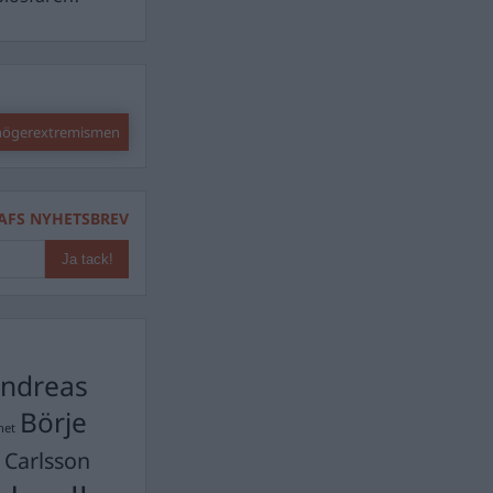
 högerextremismen
AFS NYHETSBREV
ndreas
Börje
het
 Carlsson