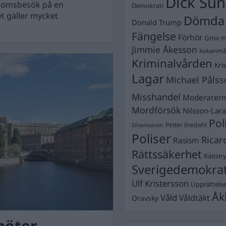
Dick Sun
gdomsbesök på en
Demokrati
et gäller mycket
Dömda
Donald Trump
Fängelse
Förhör
Grov m
Jimmie Åkesson
Kokainmå
Kriminalvården
Kri
Lagar
Michael Pålss
Misshandel
Moderater
Mordförsök
Nilsson-Lar
Pol
Petter Inedahl
Silventoinen
Poliser
Ricar
Rasism
Rättssäkerhet
Rättstr
Sverigedemokra
Ulf Kristersson
Upprättels
Åk
Våld
Våldtäkt
Oravsky
möter