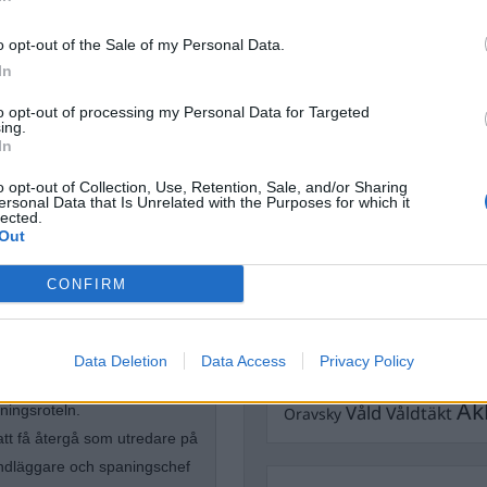
Dömda
Donald Trump
o opt-out of the Sale of my Personal Data.
Fängelse
Förhör
Grov m
In
Jimmie Åkesson
Kokainmå
to opt-out of processing my Personal Data for Targeted
Kriminalvården
Kri
ing.
In
Lagar
Michael Pålss
o opt-out of Collection, Use, Retention, Sale, and/or Sharing
Misshandel
Moderater
ersonal Data that Is Unrelated with the Purposes for which it
lected.
Mordförsök
Nilsson-Lar
Out
Pol
Petter Inedahl
Silventoinen
tremismen
Poliser
Ricar
CONFIRM
Rasism
Rättssäkerhet
Rättstr
Sverigedemokra
iminalpolisen arbetat med
Data Deletion
Data Access
Privacy Policy
Ulf Kristersson
n rotelchef för en rotel med
Upprättels
Åk
Våld
Våldtäkt
ningsroteln.
Oravsky
att få återgå som utredare på
handläggare och spaningschef