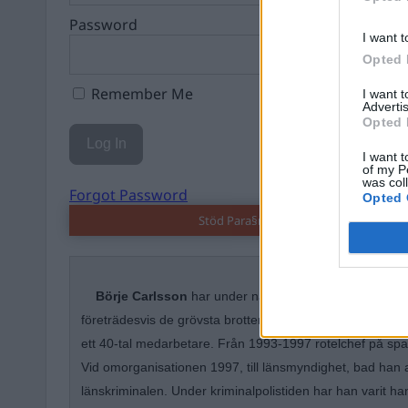
Password
I want t
Opted 
Remember Me
I want 
Advertis
Opted 
I want t
of my P
was col
Forgot Password
Opted 
Stöd Para§rafs bevakning av högerex
Börje Carlsson
har under nästan hela sin tid inom kr
företrädesvis de grövsta brotten. Under ett par år var ha
ett 40-tal medarbetare. Från 1993-1997 rotelchef på spa
Vid omorganisationen 1997, till länsmyndighet, bad han 
länskriminalen. Under kriminalpolistiden har han varit 