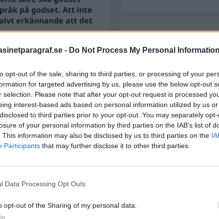
pråk på godset. Att inte
alvt erkännande att det
STÖD OSS
inetparagraf.se -
Do Not Process My Personal Informatio
Stöd Para§rafs bevakning av
r förverkas. Vid ett antal
to opt-out of the sale, sharing to third parties, or processing of your per
formation for targeted advertising by us, please use the below opt-out s
PRENUMERERA PÅ PARA§R
r selection. Please note that after your opt-out request is processed y
eing interest-based ads based on personal information utilized by us or
disclosed to third parties prior to your opt-out. You may separately opt-
losure of your personal information by third parties on the IAB’s list of
. This information may also be disclosed by us to third parties on the
IA
Participants
that may further disclose it to other third parties.
ÄMNESORD
A
Anders Cardell
Advokat
Magnusson
l Data Processing Opt Outs
Brottslig
Carlsson
Börje R P
o opt-out of the Sharing of my personal data.
Dick Sun
In
Demokrati