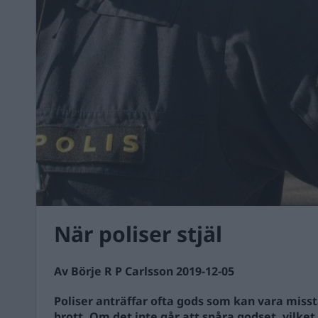
När poliser stjäl
Av Börje R P Carlsson 2019-12-05
Poliser anträffar ofta gods som kan vara mi
brott. Om det inte går att spåra godset, vilket