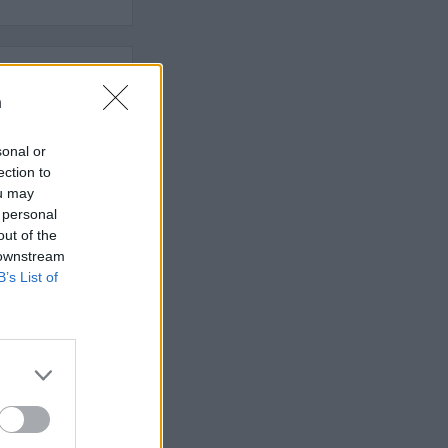
n
 högerextremismen
sonal or
ection to
AFS NYHETSBREV
ou may
 personal
out of the
 downstream
B’s List of
ndreas
Börje
het
 Carlsson
devall