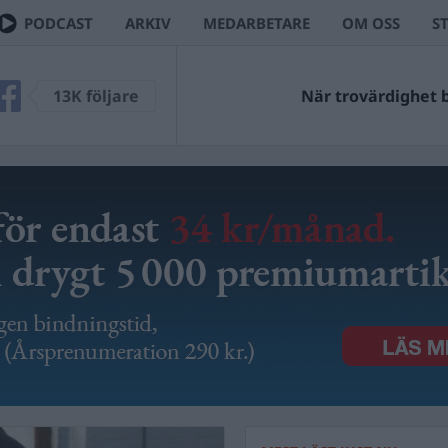
PODCAST
ARKIV
MEDARBETARE
OM OSS
S
13K följare
När trovärdighet bl