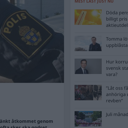
MEST LÄST JUST NU
Döda pens
billigt pri
aktieutde
Tomma löf
uppblåsta 
Hur korru
svensk st
vara?
”Låt oss få
anhöriga u
revben”
Juli månad
sstänkt åtkommet genom
 ofta sker, ska godset