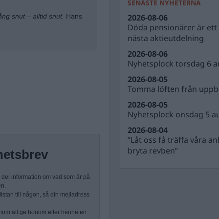
SENASTE NYHETERNA
2026-08-06
ng snut – alltid snut.
Hans
Döda pensionärer är ett b
nästa aktieutdelning
2026-08-06
Nyhetsplock torsdag 6 a
2026-08-05
Tomma löften från uppbl
2026-08-05
Nyhetsplock onsdag 5 a
2026-08-04
”Låt oss få träffa våra a
bryta revben”
hetsbrev
n del information om vad som är på
en.
stan till någon, så din mejladress
nom att ge honom eller henne en