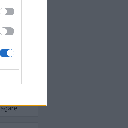
Ebba Busch
isshandel
Israel
let
stdemokraterna
on
Mord
na
ancuent
Nina
isen
d A R Nilsson
ygghet
Rån
Skjutning
terna
Ukraina
Vladimir
e
Vapen
lagare