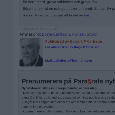
för flera mord, grova våldtäkter och grova rån.
Börje har skrivit en mängd böcker om brott. Senast
En gå
böcker finns bland annat att ta del av
här
.
Publicerad
2019-12-05
Ämnesord:
Börje Carlsson
,
Poliser
,
Stöld
Publicerad av Börje R P Carlsson
Läs alla artiklar av Börje R P Carlsson
Mail:
palleborje@hotmail.com
Prenumerera på Para
§
rafs ny
Nyhetsbrevet skickas ut varje måndag och torsdag.
I Nyhetsbrevet får du besked om det vi senast har publicerat och e
gång. Därtill får du ibland extramaterial som inte publiceras på sajt
Vi ingår inte i någon mediekoncern och lämnar inte ut prenumerantli
hamnar inte på avvägar.
Du prenumererar utan kostnad. Du kan också överraska en vän ge