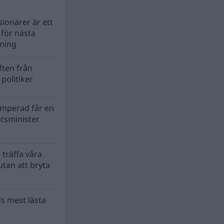
ionärer är ett
s för nästa
lning
ten från
politiker
mperad får en
atsminister
 träffa våra
tan att bryta
s mest lästa