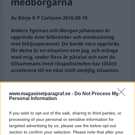
medborgarna
Av Börje R P Carlsson 2016-08-18
Anders Ygeman och Morgan Johansson är
upprörda över bilbränder och stenkastning
mot blåljuspersonal. De borde vara upprörda
för detta är en situation som jag, och många
med mig, under flera år påtalat och som de
tillsammans med rikspolischefen har tillåtit
accelerera till en näst intill omöjlig situation.
Hela denna situation har skapats av polisens
organisation och den senaste nya polis-
www.magasinetparagraf.se -
Do Not Process My
Personal Information
omorganisatio...
Börja prenumerera för att läsa detta innehåll.
If you wish to opt-out of the sale, sharing to third parties, or
processing of your personal or sensitive information for
targeted advertising by us, please use the below opt-out
Starta din prenumeration
här
section to confirm your selection. Please note that after your