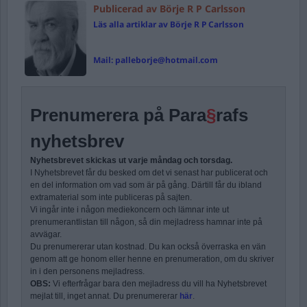
Publicerad av Börje R P Carlsson
Läs alla artiklar av Börje R P Carlsson
Mail:
palleborje@hotmail.com
Prenumerera på Para
§
rafs
nyhetsbrev
Nyhetsbrevet skickas ut varje måndag och torsdag.
I Nyhetsbrevet får du besked om det vi senast har publicerat och
en del information om vad som är på gång. Därtill får du ibland
extramaterial som inte publiceras på sajten.
Vi ingår inte i någon mediekoncern och lämnar inte ut
prenumerantlistan till någon, så din mejladress hamnar inte på
avvägar.
Du prenumererar utan kostnad. Du kan också överraska en vän
genom att ge honom eller henne en prenumeration, om du skriver
in i den personens mejladress.
OBS:
Vi efterfrågar bara den mejladress du vill ha Nyhetsbrevet
mejlat till, inget annat. Du prenumererar
här
.