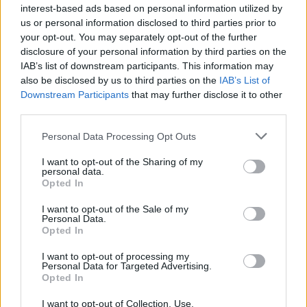
mot brottslighet och finns där för hjälp och
interest-based ads based on personal information utilized by
stöd när vi behöver den som allra mest.
us or personal information disclosed to third parties prior to
Trygghet att sent på kvällen kunna gå en
your opt-out. You may separately opt-out of the further
promenad utan att det händer någonting.
disclosure of your personal information by third parties on the
IAB’s list of downstream participants. This information may
De senaste tio åren har tryggheten i samhället
also be disclosed by us to third parties on the
IAB’s List of
Downstream Participants
that may further disclose it to other
ökat samtidigt som utsattheten för brott har
third parties.
minsk...
Personal Data Processing Opt Outs
Börja prenumerera för att läsa detta innehåll.
I want to opt-out of the Sharing of my
personal data.
Starta din prenumeration
här
Opted In
Eller logga in på ditt konto nedan:
I want to opt-out of the Sale of my
Personal Data.
Opted In
I want to opt-out of processing my
Personal Data for Targeted Advertising.
Opted In
Username or E-mail
I want to opt-out of Collection, Use,