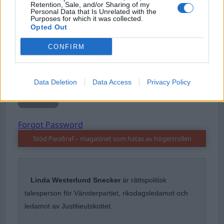
Retention, Sale, and/or Sharing of my
Personal Data that Is Unrelated with the
Purposes for which it was collected.
Opted Out
Password
CONFIRM
Remember Me
Data Deletion
Data Access
Privacy Policy
Forgot Password
Stöd Para§raf – magasinet som hatas av högertrollen
Linda Westerlund Snecker
är rättspolitisk
talesperson för Vänsterpartiet, riksdagsledamot och
ledamot av Justitieutskottet.