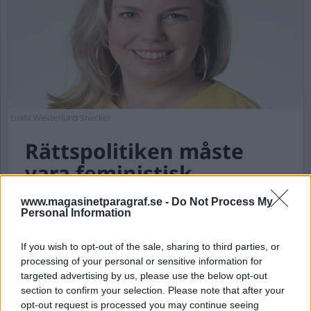
Linda Westerlund Snecker
Rättspolitiken måste
vara feministisk
www.magasinetparagraf.se -
Do Not Process My
Publicerad 2018-06-25
Personal Information
Rättspolitiken handlar i grund och botten om
If you wish to opt-out of the sale, sharing to third parties, or
trygghet och säkerhet. Trygghet för
processing of your personal or sensitive information for
allmänheten att kunna leva sitt liv i frihet med
targeted advertising by us, please use the below opt-out
dom mänskliga rättigheter vi har kommit
section to confirm your selection. Please note that after your
överens om. Trygghet att samhället står upp
opt-out request is processed you may continue seeing