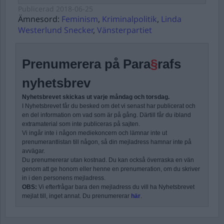
Publicerad
2018-06-25
Ämnesord:
Feminism
,
Kriminalpolitik
,
Linda
Westerlund Snecker
,
Vänsterpartiet
Prenumerera på Para
§
rafs
nyhetsbrev
Nyhetsbrevet skickas ut varje måndag och torsdag.
I Nyhetsbrevet får du besked om det vi senast har publicerat och
en del information om vad som är på gång. Därtill får du ibland
extramaterial som inte publiceras på sajten.
Vi ingår inte i någon mediekoncern och lämnar inte ut
prenumerantlistan till någon, så din mejladress hamnar inte på
avvägar.
Du prenumererar utan kostnad. Du kan också överraska en vän
genom att ge honom eller henne en prenumeration, om du skriver
in i den personens mejladress.
OBS:
Vi efterfrågar bara den mejladress du vill ha Nyhetsbrevet
mejlat till, inget annat. Du prenumererar
här
.